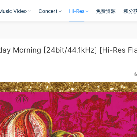
Music Video
Concert
Hi-Res
免费资源
积分
day Morning [24bit/44.1kHz] [Hi-Res Fl