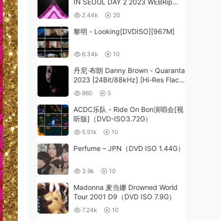
IN SEOUL DAY 2 2023 WEBRip
1080p H265 中字 [WEBRip MP4
2.44k
20
22.4GB]
黎明 - Looking[DVDISO][967M]
6.34k
10
丹尼·布朗 Danny Brown - Quaranta
2023 [24Bit/88kHz] [Hi-Res Flac
645MB]
860
5
ACDC乐队 - Ride On Bon演唱会[视
听版]（DVD-ISO3.72G）
5.51k
10
Perfume – JPN（DVD ISO 1.44G）
3.9k
10
Madonna 麦当娜 Drowned World
Tour 2001 D9（DVD ISO 7.9G）
7.24k
10