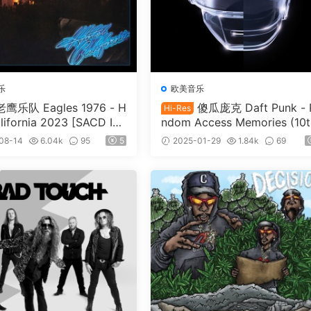
乐
欧美音乐
老鹰乐队 Eagles 1976 - H
傻瓜庞克 Daft Punk - 
Hi-Res
alifornia 2023 [SACD IS
ndom Access Memories (10t
GB]
Anniversary Edition) 2023 [
08-14
6.04k
95
5
2025-01-29
1.84k
69
Bit/88.2kHz] [Hi-Res Flac 2.
GB]