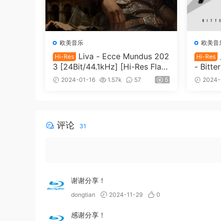
欧美音乐
欧美音
Liva - Ecce Mundus 202
Hi-Res
Hi-Res
3 [24Bit/44.1kHz] [Hi-Res Flac
- Bitte
690M]
3 [24B
2024-01-16
1.57k
57
5
2024-
44MB]
评论
31
谢谢分享！
dongtian
2024-11-29
0
感谢分享！