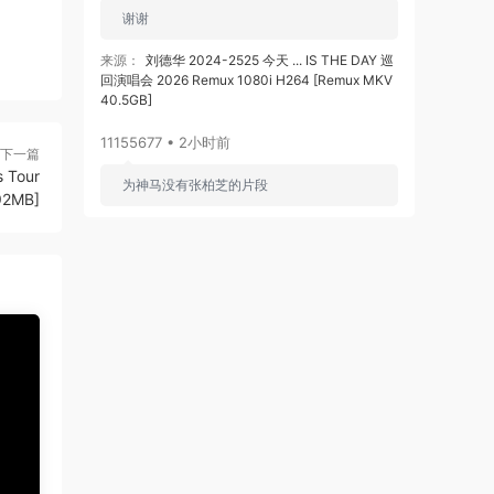
谢谢
来源：
刘德华 2024-2525 今天 ... IS THE DAY 巡
回演唱会 2026 Remux 1080i H264 [Remux MKV
40.5GB]
11155677 • 2小时前
下一篇
s Tour
为神马没有张柏芝的片段
892MB]
来源：
林家谦首个红馆演唱会《SUMMER
BLUES》Live 2022 [2023] [自购原盘] 3Blu-
ray+2CD [BDISO 3BD 98.5GB]
fin2133340 • 2小时前
感谢楼主分享。非常棒
来源：
Little Glee Monster Live Tour 2024
“UNLOCK!” [2024.07.06] [自购原盘] [BDISO
39.8GB]
fin2133340 • 2小时前