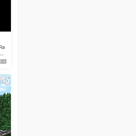
感谢楼主分享。非常棒
来源：
BEYOOOOONDS - 求めよ.運命の旅人算夢
さえ描けない夜空には [Limited Edition A,B,SP]
2023 [BDISO 3BD 23.1GB]
qyn124584 • 3小时前
Ra
感谢分享
h
24
5
来源：
林俊杰 双霸影音合辑（DVD ISO 4G）
10
qyn124584 • 3小时前
感谢分享
来源：
《黑神话：悟空》游戏音乐精选集 V.A. -
Black Myth Wukong Soundtrack Selection
[2024.08.20] [24Bit/192kHz] [Hi-Res Flac
6.32GB]
qyn124584 • 3小时前