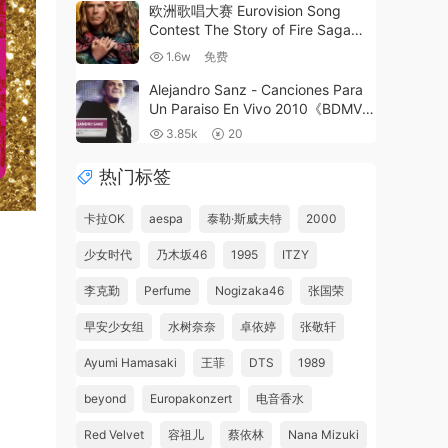
欧洲歌唱大赛 Eurovision Song
Contest The Story of Fire Saga
2020 UHD 4K《WEB-DL MKV
1.6w
免费
23.5G》
Alejandro Sanz - Canciones Para
Un Paraiso En Vivo 2010《BDMV
22.2GB》
3.85k
20
热门标签
卡拉OK
aespa
泰勒·斯威夫特
2000
少女时代
乃木坂46
1995
ITZY
李克勤
Perfume
Nogizaka46
张国荣
早安少女组
水树奈奈
卓依婷
张敬轩
Ayumi Hamasaki
王菲
DTS
1989
beyond
Europakonzert
电音香水
Red Velvet
容祖儿
蔡依林
Nana Mizuki