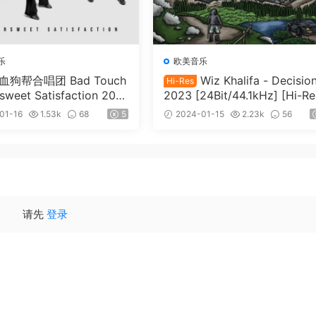
乐
欧美音乐
血狗帮合唱团 Bad Touch
Wiz Khalifa - Decisio
Hi-Res
rsweet Satisfaction 202
2023 [24Bit/44.1kHz] [Hi-Re
it/48kHz] [Hi-Res Flac 4
Flac 396MB]
01-16
1.53k
68
5
2024-01-15
2.23k
56
请先
登录