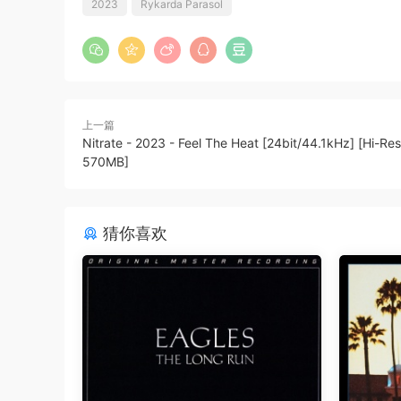
2023
Rykarda Parasol
上一篇
Nitrate - 2023 - Feel The Heat [24bit/44.1kHz] [Hi-Res
570MB]
猜你喜欢