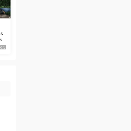
感谢分享
来源：
张宇 – 1999雨一直下 百代星光传集
2（DVD/ISO/3.81G）
qyn124584 • 3小时前
ns
s
感谢分享
5
来源：
Juice=Juice CONCERT TOUR ～final
nouvelle vague～ 2023 [BDISO 42.4GB]
qyn124584 • 3小时前
太好了，万分感谢
来源：
Beyond超越Beyond 2003演唱会 已绝版
（双DVD 4.62G+5.65G）