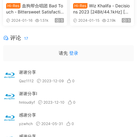
血狗帮合唱团 Bad To
Wiz Khalifa - Decisio
Hi-Res
Hi-Res
uch - Bittersweet Satisfactio
ns 2023 [24Bit/44.1kHz] [Hi-
n 2023 [24Bit/48kHz] [Hi-Re
Res Flac 396MB]
2024-01-16
1.51k
5
2024-01-15
2.19k
5
s Flac 444MB]
评论
17
请先
登录
谢谢分享
Qaz1112
2023-12-09
0
谢谢分享l
hnloudiyf
2023-12-10
0
感谢分享
yzwhch
2024-05-31
0
感谢分享