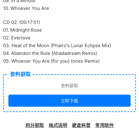
09. In a Minute
10. Whoever You Are
CD 02: (00:17:51)
01. Midnight Rose
02. Everlove
03. Heat of the Moon (Phairo's Lunar Eclipse Mix)
04. Abandon the Rule (Ahadadream Remix)
05. Whoever You Are (for you) (ones Remix)
资料获取
资料获取
立即下载
积分获取
格式说明
硬盘科普
常用软件