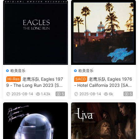
欧美音乐
欧美音乐
老鹰乐队 Eagles 197
老鹰乐队 Eagles 1976
Hi-Res
SACD
9 - The Long Run 2023 [SAC
- Hotel California 2023 [SAC
D ISO 1.71GB]
D ISO 1.74GB]
2025-08-14
1.43k
5
2025-08-14
6k
5