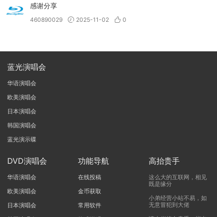
感谢分享
460890029
2025-11-02
0
蓝光演唱会
华语演唱会
欧美演唱会
日本演唱会
韩国演唱会
蓝光演示碟
DVD演唱会
功能导航
高抬贵手
华语演唱会
在线投稿
这么大的互联网，相见
既是缘分
欧美演唱会
金币获取
小弟经营小站不易，如
无意冒犯到大佬
日本演唱会
常用软件