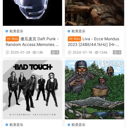
欧美音乐
欧美音乐
傻瓜庞克 Daft Punk -
Liva - Ecce Mundus
Hi-Res
Hi-Res
Random Access Memories (1
2023 [24Bit/44.1kHz] [Hi-Re
0th Anniversary Edition) 202
s Flac 690M]
2025-01-29
1.8k
5
2024-01-16
1.54k
5
3 [24Bit/88.2kHz] [Hi-Res Fl
ac 2.10GB]
欧美音乐
欧美音乐