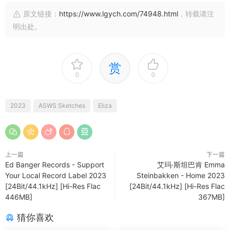
原文链接：
https://www.lgych.com/74948.html
，转载请注
明出处。
赏
0
0
2023
ASWS Sketches
Eliza
上一篇
下一篇
Ed Banger Records - Support
艾玛·斯坦巴肯 Emma
Your Local Record Label 2023
Steinbakken - Home 2023
[24Bit/44.1kHz] [Hi-Res Flac
[24Bit/44.1kHz] [Hi-Res Flac
446MB]
367MB]
猜你喜欢