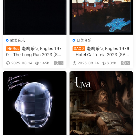
欧美音乐
欧美音乐
老鹰乐队 Eagles 197
老鹰乐队 Eagles 1976
Hi-Res
SACD
9 - The Long Run 2023 [SAC
- Hotel California 2023 [SAC
D ISO 1.71GB]
D ISO 1.74GB]
2025-08-14
1.45k
5
2025-08-14
6.02k
5