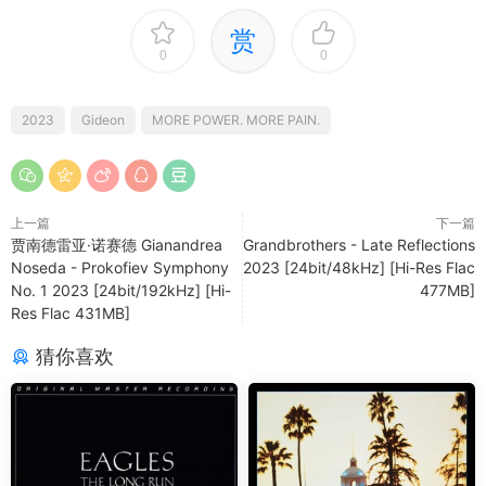
赏
0
0
2023
Gideon
MORE POWER. MORE PAIN.
上一篇
下一篇
贾南德雷亚·诺赛德 Gianandrea
Grandbrothers - Late Reflections
Noseda - Prokofiev Symphony
2023 [24bit/48kHz] [Hi-Res Flac
No. 1 2023 [24bit/192kHz] [Hi-
477MB]
Res Flac 431MB]
猜你喜欢