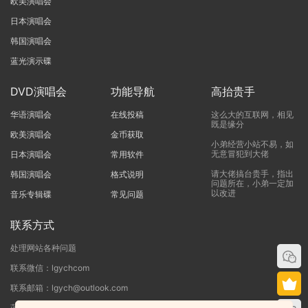
欧美演唱会
日本演唱会
韩国演唱会
蓝光演示碟
DVD演唱会
功能导航
高抬贵手
华语演唱会
在线投稿
这么大的互联网，相见
既是缘分
欧美演唱会
金币获取
小弟经营小站不易，如
无意冒犯到大佬
日本演唱会
常用软件
请大佬搞台贵手，指出
韩国演唱会
格式说明
问题所在，小弟一定加
以改进
音乐专辑碟
常见问题
联系方式
处理网站各种问题
联系微信：lgychcom
联系邮箱：lgych@outlook.com
蓝光演唱会网 - 专注于ISO和BDMV蓝光演唱会下载服务