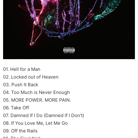
01. Hell for a Man
02. Locked out of Heaven
03. Push It Back
04. Too Much is Never Enough
05. MORE POWER. MORE PAIN.
06. Take Off
07. Damned If I Do (Damned If I Don't)
08. If You Love Me, Let Me Go
09. Off the Rails