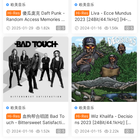
欧美音乐
欧美音乐
傻瓜庞克 Daft Punk -
Liva - Ecce Mundus
Hi-Res
Hi-Res
Random Access Memories (1
2023 [24Bit/44.1kHz] [Hi-Re
0th Anniversary Edition) 202
s Flac 690M]
2025-01-29
1.82k
5
2024-01-16
1.56k
5
3 [24Bit/88.2kHz] [Hi-Res Fl
ac 2.10GB]
欧美音乐
欧美音乐
血狗帮合唱团 Bad To
Wiz Khalifa - Decisio
Hi-Res
Hi-Res
uch - Bittersweet Satisfactio
ns 2023 [24Bit/44.1kHz] [Hi-
n 2023 [24Bit/48kHz] [Hi-Re
Res Flac 396MB]
2024-01-16
1.52k
5
2024-01-15
2.22k
5
s Flac 444MB]