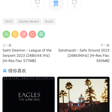
赏
0
0
2023
Sandra Nkaké
Scars
上一篇
下一篇
Saint Deamon - League of the
Sandrayati - Safe Ground 2023
Serpent 2023 [24Bit/44.1Hz]
[24Bit/96Hz] [Hi-Res Flac
[Hi-Res Flac 577MB]
560MB]
猜你喜欢