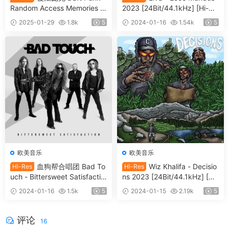
Random Access Memories (1
2023 [24Bit/44.1kHz] [Hi-Re
0th Anniversary Edition) 202
s Flac 690M]
2025-01-29
1.8k
5
2024-01-16
1.54k
5
3 [24Bit/88.2kHz] [Hi-Res Fl
ac 2.10GB]
欧美音乐
欧美音乐
血狗帮合唱团 Bad To
Wiz Khalifa - Decisio
Hi-Res
Hi-Res
uch - Bittersweet Satisfactio
ns 2023 [24Bit/44.1kHz] [Hi-
n 2023 [24Bit/48kHz] [Hi-Re
Res Flac 396MB]
2024-01-16
1.5k
5
2024-01-15
2.19k
5
s Flac 444MB]
评论
16