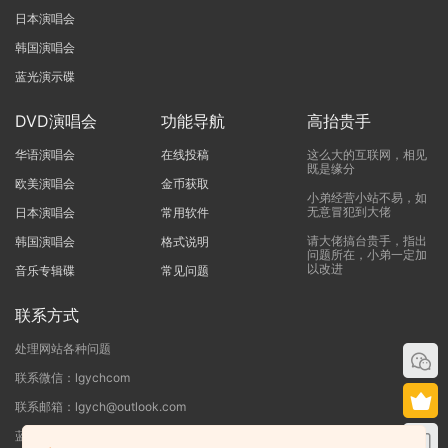
日本演唱会
韩国演唱会
蓝光演示碟
DVD演唱会
功能导航
高抬贵手
华语演唱会
在线投稿
这么大的互联网，相见
既是缘分
欧美演唱会
金币获取
小弟经营小站不易，如
无意冒犯到大佬
日本演唱会
常用软件
请大佬搞台贵手，指出
韩国演唱会
格式说明
问题所在，小弟一定加
以改进
音乐专辑碟
常见问题
联系方式
处理网站各种问题
联系微信：lgychcom
联系邮箱：lgych@outlook.com
蓝光演唱会网 - 专注于ISO和BDMV蓝光演唱会下载服务