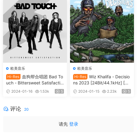
ac 2.10GB]
欧美音乐
欧美音乐
血狗帮合唱团 Bad To
Wiz Khalifa - Decisio
Hi-Res
Hi-Res
uch - Bittersweet Satisfactio
ns 2023 [24Bit/44.1kHz] [Hi-
n 2023 [24Bit/48kHz] [Hi-Re
Res Flac 396MB]
2024-01-16
1.53k
5
2024-01-15
2.23k
5
s Flac 444MB]
评论
20
请先
登录