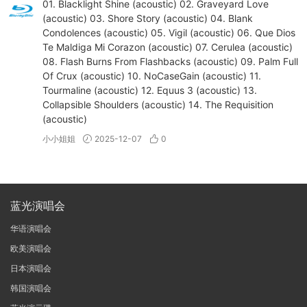
01. Blacklight Shine (acoustic) 02. Graveyard Love
(acoustic) 03. Shore Story (acoustic) 04. Blank
Condolences (acoustic) 05. Vigil (acoustic) 06. Que Dios
Te Maldiga Mi Corazon (acoustic) 07. Cerulea (acoustic)
08. Flash Burns From Flashbacks (acoustic) 09. Palm Full
Of Crux (acoustic) 10. NoCaseGain (acoustic) 11.
Tourmaline (acoustic) 12. Equus 3 (acoustic) 13.
Collapsible Shoulders (acoustic) 14. The Requisition
(acoustic)
小小姐姐
2025-12-07
0
蓝光演唱会
华语演唱会
欧美演唱会
日本演唱会
韩国演唱会