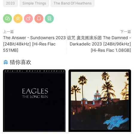
2023
Simple Things
The Band Of Heathens
上一篇
下一篇
The Answer - Sundowners 2023
诅咒 庞克摇滚乐团 The Damned -
[24Bit/48kHz] [Hi-Res Flac
Darkadelic 2023 [24Bit/96kHz]
551MB]
[Hi-Res Flac 1.08GB]
猜你喜欢