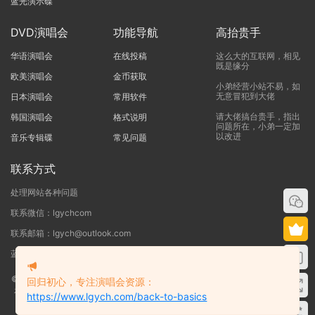
蓝光演示碟
DVD演唱会
功能导航
高抬贵手
华语演唱会
在线投稿
这么大的互联网，相见
既是缘分
欧美演唱会
金币获取
小弟经营小站不易，如
无意冒犯到大佬
日本演唱会
常用软件
请大佬搞台贵手，指出
韩国演唱会
格式说明
问题所在，小弟一定加
以改进
音乐专辑碟
常见问题
联系方式
处理网站各种问题
联系微信：lgychcom
联系邮箱：lgych@outlook.com
蓝光演唱会网 - 专注于ISO和BDMV蓝光演唱会下载服务
©2019-2026
蓝光演唱会
本站资源来源于网络用户网盘投稿，本站服务器不储
回归初心，专注演唱会资源：
存任何演唱会资源，版权归原作者所有，若侵犯了您的合法权益，请联系我们
https://www.lgych.com/back-to-basics
删除！