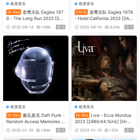
欧美音乐
欧美音乐
老鹰乐队 Eagles 197
老鹰乐队 Eagles 1976
Hi-Res
SACD
9 - The Long Run 2023 [SAC
- Hotel California 2023 [SAC
D ISO 1.71GB]
D ISO 1.74GB]
2025-08-14
1.46k
5
2025-08-14
6.04k
5
欧美音乐
欧美音乐
傻瓜庞克 Daft Punk -
Liva - Ecce Mundus
Hi-Res
Hi-Res
Random Access Memories (1
2023 [24Bit/44.1kHz] [Hi-Re
0th Anniversary Edition) 202
s Flac 690M]
2025-01-29
1.84k
5
2024-01-16
1.57k
5
3 [24Bit/88.2kHz] [Hi-Res Fl