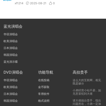
xf1214
2025-08-21
0
蓝光演唱会
华语演唱会
欧美演唱会
日本演唱会
韩国演唱会
蓝光演示碟
DVD演唱会
功能导航
高抬贵手
华语演唱会
在线投稿
这么大的互联网，相见
既是缘分
欧美演唱会
金币获取
小弟经营小站不易，如
无意冒犯到大佬
日本演唱会
常用软件
请大佬搞台贵手，指出
韩国演唱会
格式说明
问题所在，小弟一定加