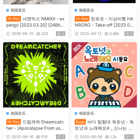
韩国音乐
韩国音乐
셔엔믹스 NMIXX - ex
한로로 - 이상비행 HA
Hi-Res
Hi-Res
pergo [2023.03.20] [24Bit/4
NRORO - Take-off [2023.0
8kHz] [Hi-Res Flac 260MB]
8.29] [24Bit/48kHz] [Hi-Res
2026-06-25
223
5
2025-09-12
3.66k
5
Flac 263MB]
韩国音乐
韩国音乐
드림캐쳐 Dreamcatc
바다 탐험대 옥토넛 - 옥
Hi-Res
Bugs
her - [Apocalypse From us]
토넛과 노래해요4 _ 신나는 AI
[2023.05.24] [24Bit/48kHz]
동요(영어) The Octonauts -
2025-08-16
519
5
2025-08-06
1.2k
5