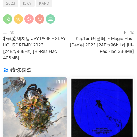
2023
ICKY
KARD
上一篇
下一篇
朴载范 박재범 JAY PARK - SLAY
Kep1er (케플러) - Magic Hour
HOUSE REMIX 2023
[Genie] 2023 [24Bit/96kHz] [Hi-
[24Bit/96kHz] [Hi-Res Flac
Res Flac 336MB]
408MB]
猜你喜欢