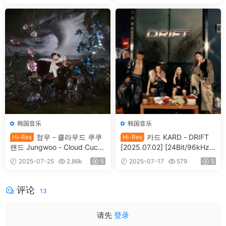
[Hi-Res Flac 188MB]
The Octonauts Songs4AI (E
NGLISH) [2023.02.22] [24Bi
t/48kHz] [Hi-Res Flac 98.7M
B]
韩国音乐
韩国音乐
정우 - 클라우드 쿠쿠
카드 KARD - DRIFT
Hi-Res
Hi-Res
랜드 Jungwoo - Cloud Cuck
[2025.07.02] [24Bit/96kHz]
oo Land [2023.11.09] [24Bit/
[Hi-Res Flac 397MB]
2025-07-25
2.86k
5
2025-07-17
579
5
48kHz] [Hi-Res Flac 414MB]
评论
13
请先
登录