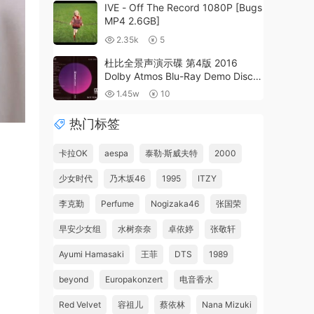
IVE - Off The Record 1080P [Bugs
MP4 2.6GB]
2.35k
5
杜比全景声演示碟 第4版 2016
Dolby Atmos Blu-Ray Demo Disc
Sep 2016《ISO 23G》
1.45w
10
热门标签
卡拉OK
aespa
泰勒·斯威夫特
2000
少女时代
乃木坂46
1995
ITZY
李克勤
Perfume
Nogizaka46
张国荣
早安少女组
水树奈奈
卓依婷
张敬轩
Ayumi Hamasaki
王菲
DTS
1989
beyond
Europakonzert
电音香水
Red Velvet
容祖儿
蔡依林
Nana Mizuki