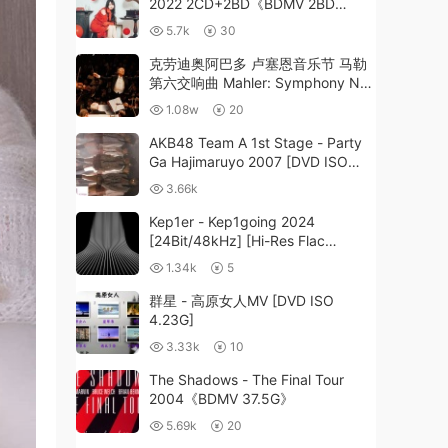
2022 2CD+2BD《BDMV 2BD
35.1G》
5.7k
30
克劳迪奥阿巴多 卢塞恩音乐节 马勒
第六交响曲 Mahler: Symphony No.
6 - Claudio Abbado, Lucerne
1.08w
20
Festival Orchestra 2006 [BDISO
22.2GB]
AKB48 Team A 1st Stage - Party
Ga Hajimaruyo 2007 [DVD ISO
4.01GB]
3.66k
Kep1er - Kep1going 2024
[24Bit/48kHz] [Hi-Res Flac
791MB]
1.34k
5
群星 - 高原女人MV [DVD ISO
4.23G]
3.33k
10
The Shadows - The Final Tour
2004《BDMV 37.5G》
5.69k
20