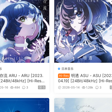
乐
日本音乐
存流 ARU - ARU [2023.
明透 ASU - ASU [202
Hi-Res
 [24Bit/48kHz] [Hi-Res F
04.19] [24Bit/48kHz] [Hi-Re
5MB]
lac 639MB]
05-16
484
3
5
2026-05-14
1.26k
3