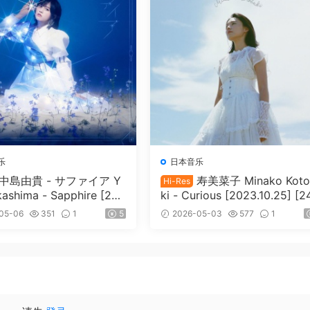
乐
日本音乐
中島由貴 - サファイア Y
寿美菜子 Minako Koto
Hi-Res
kashima - Sapphire [202
ki - Curious [2023.10.25] [2
1] [24Bit/48kHz] [Hi-Res
t/96kHz] [Hi-Res Flac 512M
05-06
351
1
5
2026-05-03
577
1
61MB]