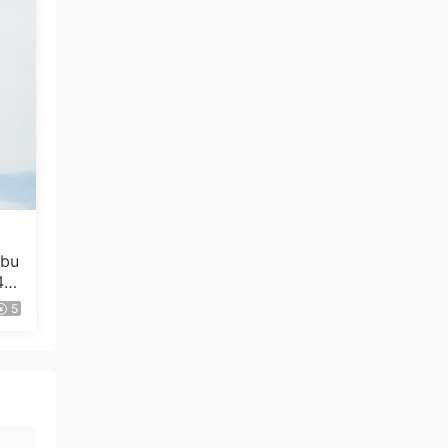
来源：
林俊杰 双霸影音合辑（DVD ISO 4G）
qyn124584 • 3小时前
感谢分享
来源：
《黑神话：悟空》游戏音乐精选集 V.A. -
Black Myth Wukong Soundtrack Selection
[2024.08.20] [24Bit/192kHz] [Hi-Res Flac
6.32GB]
qyn124584 • 3小时前
感谢分享
bu
4Bi
来源：
张宇 – 1999雨一直下 百代星光传集
B]
5
2（DVD/ISO/3.81G）