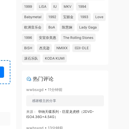
1999
LiSA
IU
MKV
1994
Babymetal
1992
宝丽金
1993
Love
欧洲音乐会
BoA
陈慧娴
Lady Gaga
1996
安室奈美惠
The Rolling Stones
BiSH
杰克逊
NMIXX
(G)I-DLE
滚石乐队
KODA KUMI
热门评论
wwbsxgd • 11分钟前
感谢楼主的分享
来源：
华纳天碟系列 - 巨星龙虎榜（2DVD-
ISO4.36G+4.54G）
wwbsxgd • 13分钟前