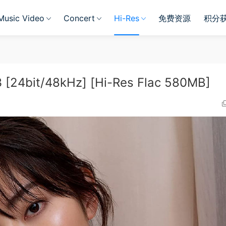
Music Video
Concert
Hi-Res
免费资源
积分
[24bit/48kHz] [Hi-Res Flac 580MB]