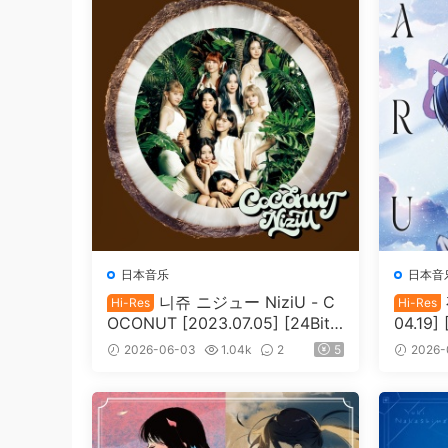
日本音乐
日本音
니쥬 ニジュー NiziU - C
Hi-Res
Hi-Res
OCONUT [2023.07.05] [24Bit/
04.19]
48kHz] [Hi-Res Flac 425MB]
lac 54
2026-06-03
1.04k
2
5
2026-