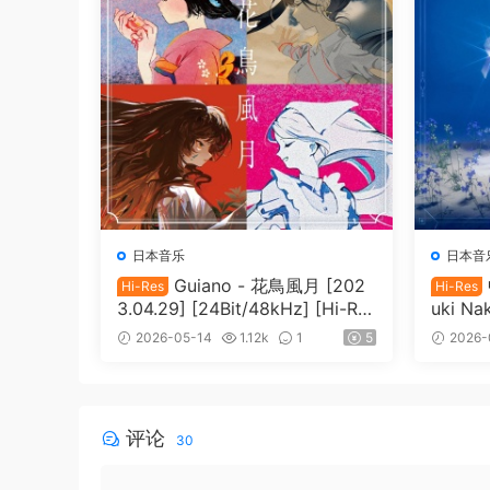
日本音乐
日本音
Guiano - 花鳥風月 [202
Hi-Res
Hi-Res
3.04.29] [24Bit/48kHz] [Hi-Re
uki Na
s Flac 792MB]
3.03.0
2026-05-14
1.12k
1
5
2026-
Flac 6
评论
30