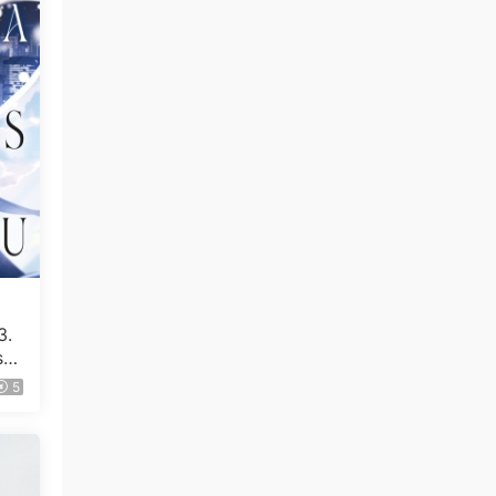
来源：
林家谦首个红馆演唱会《SUMMER
BLUES》Live 2022 [2023] [自购原盘] 3Blu-
ray+2CD [BDISO 3BD 98.5GB]
fin2133340 • 3小时前
感谢楼主分享。非常棒
来源：
Little Glee Monster Live Tour 2024
“UNLOCK!” [2024.07.06] [自购原盘] [BDISO
39.8GB]
fin2133340 • 3小时前
感谢楼主分享。非常棒
3.
来源：
BEYOOOOONDS - 求めよ.運命の旅人算夢
s F
さえ描けない夜空には [Limited Edition A,B,SP]
2023 [BDISO 3BD 23.1GB]
5
qyn124584 • 3小时前
感谢分享