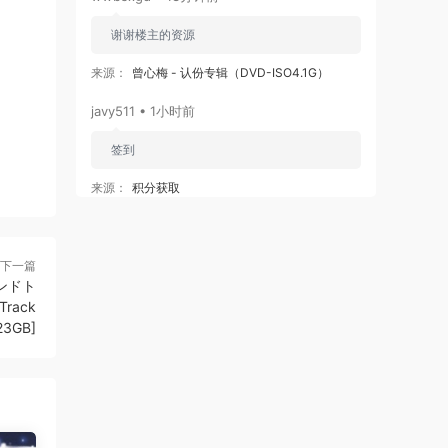
谢谢楼主的资源
来源：
曾心梅 - 认份专辑（DVD-ISO4.1G）
javy511 • 1小时前
签到
来源：
积分获取
byxiaoxie • 2小时前
谢谢
下一篇
ンドト
来源：
刘德华 2024-2525 今天 ... IS THE DAY 巡
Track
回演唱会 2026 Remux 1080i H264 [Remux MKV
.23GB]
40.5GB]
11155677 • 2小时前
为神马没有张柏芝的片段