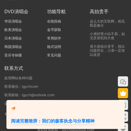
DVD演唱会
功能导航
高抬贵手
华语演唱会
在线投稿
这么大的互联网，相见
既是缘分
欧美演唱会
金币获取
小弟经营小站不易，如
无意冒犯到大佬
日本演唱会
常用软件
请大佬搞台贵手，指出
韩国演唱会
格式说明
问题所在，小弟一定加
以改进
音乐专辑碟
常见问题
联系方式
处理网站各种问题
联系微信：lgychcom
联系邮箱：lgych@outlook.com
蓝光演唱会网 - 专注于ISO和BDMV蓝光演唱会下载服务
©2019-2026
蓝光演唱会
本站资源来源于网络用户网盘投稿，本站服务器不储
存任何演唱会资源，版权归原作者所有，若侵犯了您的合法权益，请联系我们
阅读完整致辞：我们的极客执念与分享精神
删除！
本站联系邮箱：lgych@outlook.com