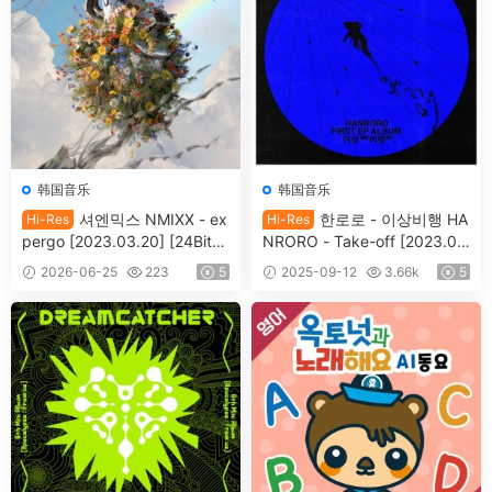
韩国音乐
韩国音乐
셔엔믹스 NMIXX - ex
한로로 - 이상비행 HA
Hi-Res
Hi-Res
pergo [2023.03.20] [24Bit/4
NRORO - Take-off [2023.0
8kHz] [Hi-Res Flac 260MB]
8.29] [24Bit/48kHz] [Hi-Res
2026-06-25
223
5
2025-09-12
3.66k
5
Flac 263MB]