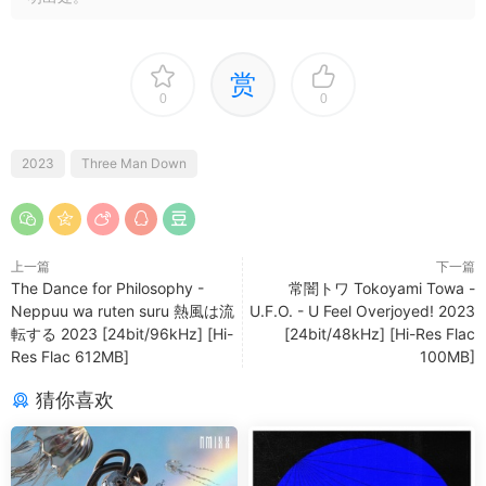
赏
0
0
2023
Three Man Down
上一篇
下一篇
The Dance for Philosophy -
常闇トワ Tokoyami Towa -
Neppuu wa ruten suru 熱風は流
U.F.O. - U Feel Overjoyed! 2023
転する 2023 [24bit/96kHz] [Hi-
[24bit/48kHz] [Hi-Res Flac
Res Flac 612MB]
100MB]
猜你喜欢