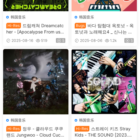
韩国音乐
韩国音乐
드림캐쳐 Dreamcatc
바다 탐험대 옥토넛 - 옥
Hi-Res
Bugs
her - [Apocalypse From us]
토넛과 노래해요4 _ 신나는 AI
[2023.05.24] [24Bit/48kHz]
동요(영어) The Octonauts -
2025-08-16
519
5
2025-08-06
1.2k
5
[Hi-Res Flac 188MB]
The Octonauts Songs4AI (E
NGLISH) [2023.02.22] [24Bi
t/48kHz] [Hi-Res Flac 98.7M
B]
韩国音乐
韩国音乐
정우 - 클라우드 쿠쿠
스트레이 키즈 Stray
Hi-Res
Hi-Res
랜드 Jungwoo - Cloud Cuck
Kids - THE SOUND [2023.0