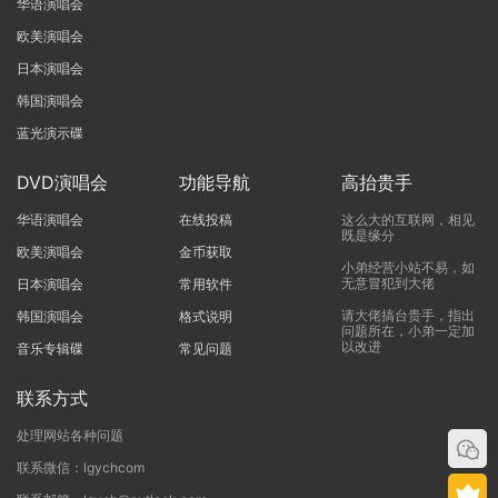
华语演唱会
欧美演唱会
日本演唱会
韩国演唱会
蓝光演示碟
DVD演唱会
功能导航
高抬贵手
华语演唱会
在线投稿
这么大的互联网，相见
既是缘分
欧美演唱会
金币获取
小弟经营小站不易，如
无意冒犯到大佬
日本演唱会
常用软件
请大佬搞台贵手，指出
韩国演唱会
格式说明
问题所在，小弟一定加
以改进
音乐专辑碟
常见问题
联系方式
处理网站各种问题
联系微信：lgychcom