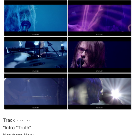
Track · · · · · ·
"Intro "Truth"