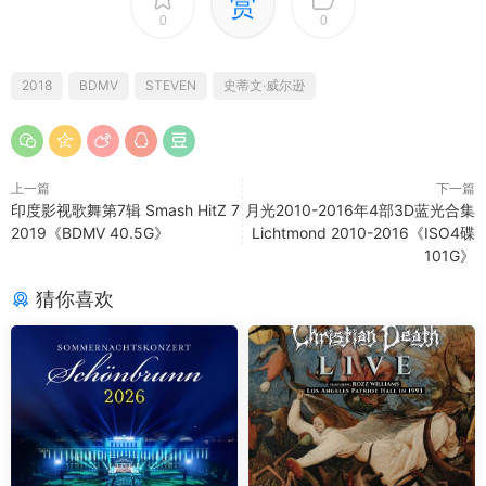
赏
0
0
2018
BDMV
STEVEN
史蒂文·威尔逊
上一篇
下一篇
印度影视歌舞第7辑 Smash HitZ 7
月光2010-2016年4部3D蓝光合集
2019《BDMV 40.5G》
Lichtmond 2010-2016《ISO4碟
101G》
猜你喜欢