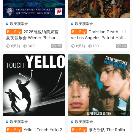
欧美演唱会
欧美演唱会
2026维也纳美泉宫
Christian Death - Li
Blu-Ray
Blu-Ray
夏夜音乐会 Wiener Philharmo
ve Los Angeles Patriot Hall 1
niker - Summer Night Conce
993 (2025) SD Blu-Ray [BD
6天前
300
25
6天前
180
20
rt 2026 [BDMV 21.1GB]
MV 22.8GB]
欧美演唱会
欧美演唱会
Yello - Touch Yello 2
滚石乐队 The Rollin
Blu-Ray
Blu-Ray