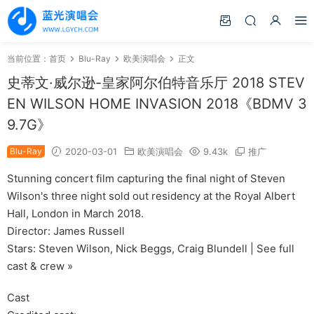
当前位置：
首页
Blu-Ray
欧美演唱会
正文
史蒂文·威尔逊-皇家阿尔伯特音乐厅 2018 STEV
EN WILSON HOME INVASION 2018《BDMV 3
9.7G》
Blu-Ray
2020-03-01
欧美演唱会
9.43k
推广
Stunning concert film capturing the final night of Steven
Wilson's three night sold out residency at the Royal Albert
Hall, London in March 2018.
Director: James Russell
Stars: Steven Wilson, Nick Beggs, Craig Blundell | See full
cast & crew »
Cast