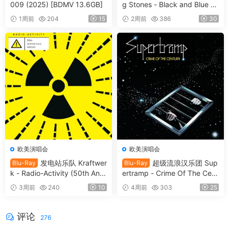
009 (2025) [BDMV 13.6GB]
g Stones - Black and Blue 2
025 [BDMV 44.4GB]
1周前
204
15
2周前
386
30
欧美演唱会
欧美演唱会
发电站乐队 Kraftwer
超级流浪汉乐团 Sup
Blu-Ray
Blu-Ray
k - Radio-Activity (50th Anni
ertramp - Crime Of The Cent
versary Edition) 2026 Blu-Ra
ury 2026 SD Blu-Ray [BDMV
3周前
240
10
4周前
303
25
y Audio [BDMV 9.54GB]
21.9GB]
评论
276