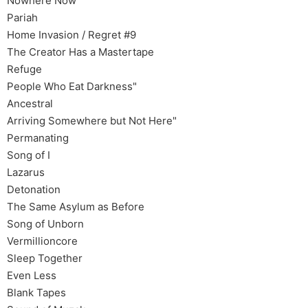
Nowhere Now
Pariah
Home Invasion / Regret #9
The Creator Has a Mastertape
Refuge
People Who Eat Darkness"
Ancestral
Arriving Somewhere but Not Here"
Permanating
Song of I
Lazarus
Detonation
The Same Asylum as Before
Song of Unborn
Vermillioncore
Sleep Together
Even Less
Blank Tapes