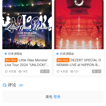
SO 7.53GB]
日本演唱会
日本演唱会
Little Glee Monster
DEZERT SPECIAL O
Blu-Ray
Blu-Ray
Live Tour 2024 “UNLOCK!”
NEMAN LIVE at NIPPON BU
[2024.07.06] [自购原盘] [BDI
DOKAN Kimi no shinzou o sa
4天前
143
30
4天前
121
30
SO 39.8GB]
waru 「君の心臓を触る」[20
25.05.14] [BDISO 41.1GB]
评论
281
请先
登录