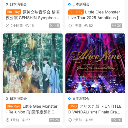
日本演唱会
日本演唱会
原神交响音乐会 横滨
Little Glee Monster
Blu-Ray
Blu-Ray
夜公演 GENSHIN Symphony
Live Tour 2025 Ambitious [自
Orchestra Game Music Soun
购原盘] [BDISO 36.6GB]
2小时前
16
45
1天前
82
30
dtrack OST KXXL-1003 NE
W 2023 [自购原盘] [BDISO 2
BD 77.3GB]
日本演唱会
日本演唱会
Little Glee Monster
アリス九號. - UNTITLE
Blu-Ray
DVD
- Re-union [初回限定盤B CD
D VANDAL(ism) Finale Grace
＋Blu-ray] [2021.09.22] [自
d The Beautiful Day Limited
1天前
57
25
2天前
55
20
购原盘] [DBISO 22.5GB]
Edition [2009.11.11] [3DVD I