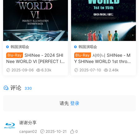
韩国演唱会
韩国演唱会
SHINee - 2024 SHI
샤이니 SHINee - M
Blu-Ray
Blu-Ray
Nee WORLD VI [PERFECT IL
Y SHINee WORLD 1st throug
LUMINATION: SHINee'S BA
h 15th [2024.11.08] [BDMV 3
2025-09-06
6.33k
2025-07-10
2.46k
CK] [2025.08.29] [BDMV 3B
5.7GB]
39
30
D 79.8GB]
评论
330
请先
登录
谢谢分享
canpan02
2025-10-21
0