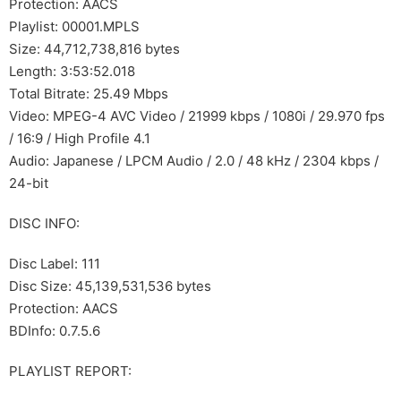
Protection: AACS
Playlist: 00001.MPLS
Size: 44,712,738,816 bytes
Length: 3:53:52.018
Total Bitrate: 25.49 Mbps
Video: MPEG-4 AVC Video / 21999 kbps / 1080i / 29.970 fps
/ 16:9 / High Profile 4.1
Audio: Japanese / LPCM Audio / 2.0 / 48 kHz / 2304 kbps /
24-bit
DISC INFO:
Disc Label: 111
Disc Size: 45,139,531,536 bytes
Protection: AACS
BDInfo: 0.7.5.6
PLAYLIST REPORT: