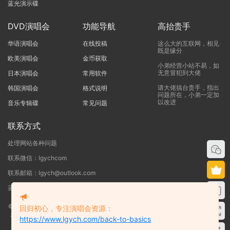
蓝光演示碟
DVD演唱会
功能导航
高抬贵手
华语演唱会
在线投稿
这么大的互联网，相见
既是缘分
欧美演唱会
金币获取
小弟经营小站不易，如
无意冒犯到大佬
日本演唱会
常用软件
请大佬搞台贵手，指出
韩国演唱会
格式说明
问题所在，小弟一定加
以改进
音乐专辑碟
常见问题
联系方式
处理网站各种问题
联系微信：lgychcom
联系邮箱：lgych@outlook.com
蓝光演唱会网 - 专注于ISO和BDMV蓝光演唱会下载服务
©2019-2026
蓝光演唱会
本站资源来源于网络用户网盘投稿，本站服务器不储
回归初心，专注演唱会资源：
存任何演唱会资源，版权归原作者所有，若侵犯了您的合法权益，请联系我们
https://www.lgych.com/back-to-basics
删除！