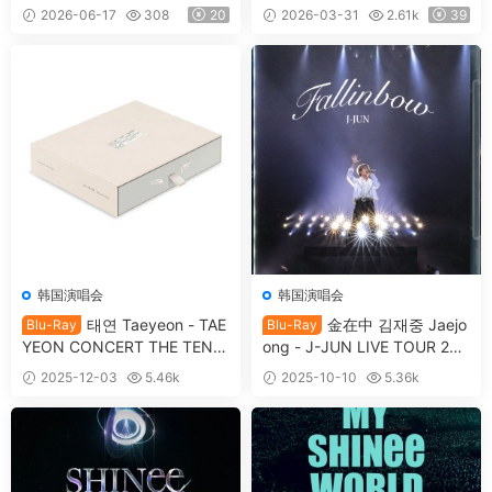
e’s Real Youth Life BD+DVD
E-TY IN SEOUL 2024 [BDIS
2026-06-17
308
20
2026-03-31
2.61k
39
[2015.08.19] [BDMV 21.2GB]
O 2BD 65.2GB]
韩国演唱会
韩国演唱会
태연 Taeyeon - TAE
金在中 김재중 Jaejo
Blu-Ray
Blu-Ray
YEON CONCERT THE TENS
ong - J-JUN LIVE TOUR 202
E MEMORY BOX [2025.11.0
2 ~Fallinbow~ [2023.09.27]
2025-12-03
5.46k
2025-10-10
5.36k
3] [BDMV 2BD 62.3GB]
[BDISO 46.1GB]
39
30