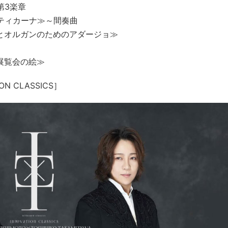
第3楽章
スティカーナ≫～間奏曲
楽とオルガンのためのアダージョ≫
展覧会の絵≫
TION CLASSICS］