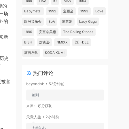
1999
LiSA
IU
MKV
1994
球的
Babymetal
1992
宝丽金
1993
Love
一场
外的
欧洲音乐会
BoA
陈慧娴
Lady Gaga
具一
1996
安室奈美惠
The Rolling Stones
来新
BiSH
杰克逊
NMIXX
(G)I-DLE
滚石乐队
KODA KUMI
本历史
声
热门评论
更被官
beyondnb • 53分钟前
签到
来源：
积分获取
天意人生 • 2小时前
支持初心