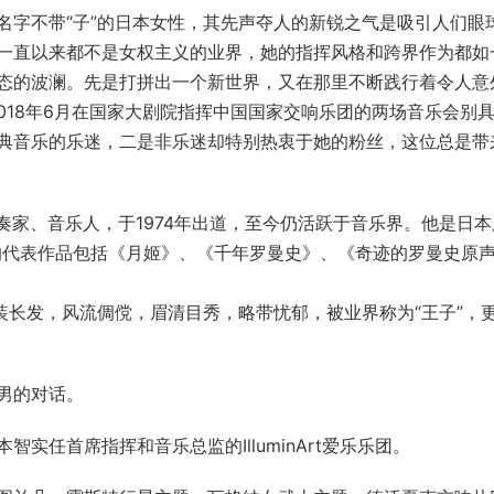
名字不带“子”的日本女性，其先声夺人的新锐之气是吸引人们眼
一直以来都不是女权主义的业界，她的指挥风格和跨界作为都如
态的波澜。先是打拼出一个新世界，又在那里不断践行着令人意
2018年6月在国家大剧院指挥中国国家交响乐团的两场音乐会别
典音乐的乐迷，二是非乐迷却特别热衷于她的粉丝，这位总是带
演奏家、音乐人，于1974年出道，至今仍活跃于音乐界。他是日
一。他的代表作品包括《月姬》、《千年罗曼史》、《奇迹的罗曼史原
装长发，风流倜傥，眉清目秀，略带忧郁，被业界称为“王子”，
男的对话。
实任首席指挥和音乐总监的IlluminArt爱乐乐团。