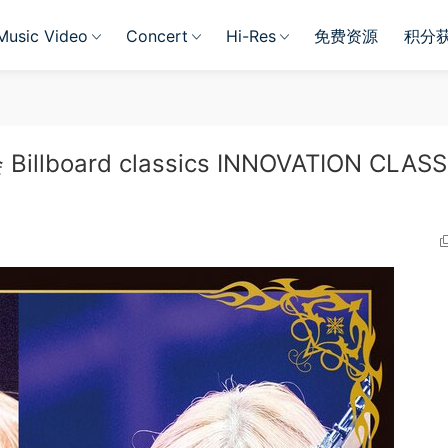
Music Video
Concert
Hi-Res
免费资源
积分
ard classics INNOVATION CLASS