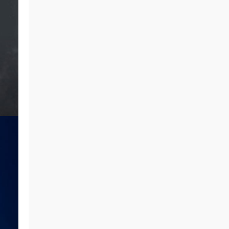
我和两只爪 • 4小时前
游戏源就是配顶的楼主分享的
来源：
Wallace Roney Stand 2006《BDMV
16.5G》
roger827 • 4小时前
这个不错，感谢分享
来源：
Elva Hsiao 萧亚轩 - 1087+139 Bonus
2007 [DVD ISO 2.33GB]