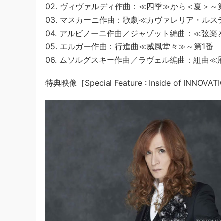
02. ヴィヴァルディ作曲：≪四季≫から＜夏＞～
03. マスカーニ作曲：歌劇≪カヴァレリア・ル
04. アルビノーニ作曲／ジャゾット編曲：≪弦
05. エルガー作曲：行進曲≪威風堂々≫～第1番
06. ムソルグスキー作曲／ラヴェル編曲：組曲≪
特典映像［Special Feature : Inside of INNOVA