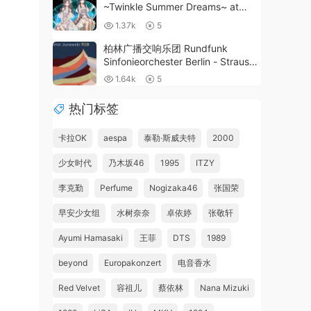
~Twinkle Summer Dreams~ at
LINE CUBE SHIBUYA Selection
1.37k
5
2024 [24Bit/48kHz] [Hi-Res Flac
379MB]
柏林广播交响乐团 Rundfunk
Sinfonieorchester Berlin - Strauss
Also sprach Zarathustra 2023
1.64k
5
[24Bit/192kHz] [Hi-Res Flac 1GB]
热门标签
卡拉OK
aespa
泰勒·斯威夫特
2000
少女时代
乃木坂46
1995
ITZY
李克勤
Perfume
Nogizaka46
张国荣
早安少女组
水树奈奈
卓依婷
张敬轩
Ayumi Hamasaki
王菲
DTS
1989
beyond
Europakonzert
电音香水
Red Velvet
容祖儿
蔡依林
Nana Mizuki