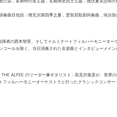
图兰朵，霍斯特行星主题，瓦格纳女武士主题，德沃夏克交响片
演奏曲目包括：维瓦尔第四季之夏，普契尼歌剧间奏曲，埃尔加
界的指揮者の西本智実、そしてイルミナートフィルハーモニーオー
ンコールを除く、当日演奏された全楽曲とインタビューメイン
HE ALFEE のリーダー兼ギタリスト : 高見沢俊彦が、世界
ートフィルハーモニーオーケストラと行ったクラシックコンサー