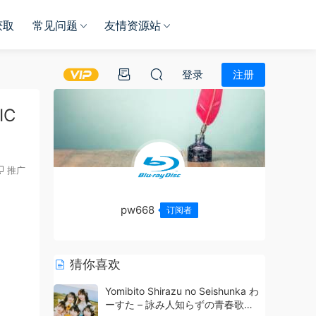
获取
常见问题
友情资源站
登录
注册
IC
推广
pw668
订阅者
猜你喜欢
Yomibito Shirazu no Seishunka わ
ーすた – 詠み人知らずの青春歌