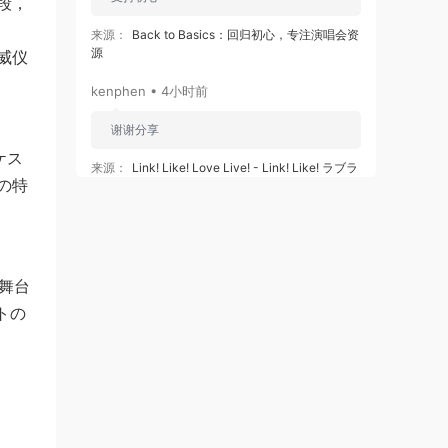
段，
来源：
Back to Basics：回归初心，专注演唱会资
源
威仪
kenphen • 4小时前
谢谢分享
ケス
来源：
Link! Like! Love Live! - Link! Like! ラブラ
の特
イブ! - 蓮ノ空女学院スクールアイドルクラブ
103rd Graduation Album ～Full Bloom Memories
～ Murano Sayaka) [2026.07.01]
kenphen • 4小时前
の舞台
谢谢分享
トの
来源：
Little Glee Monster Live Tour 2024
“UNLOCK!” [2024.07.06] [自购原盘] [BDISO
39.8GB]
zms0077 • 4小时前