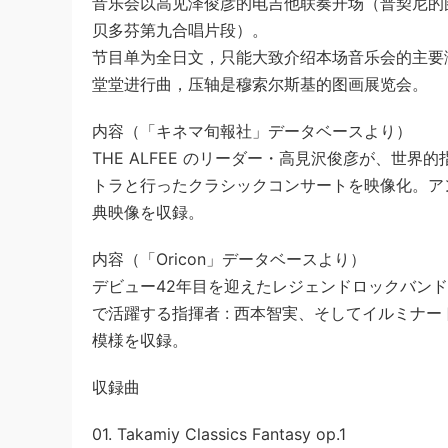
音乐会以高见泽俊彦的电吉他联奏开场（普契尼的
贝多芬第九合唱片段）。
节目单为全日文，只能大致介绍本场音乐会的主要
堂堂进行曲，压轴是穆索尔斯基的图画展览会。
内容（「キネマ旬報社」データベースより）
THE ALFEE のリーダー・高見沢俊彦が、世
トラと行ったクラシックコンサートを映像化。ア
典映像を収録。
内容（「Oricon」データベースより）
デビュー42年目を迎えたレジェンドロックバンド T
で活躍する指揮者 : 西本智実、そしてイルミナ
模様を収録。
収録曲
01. Takamiy Classics Fantasy op.1