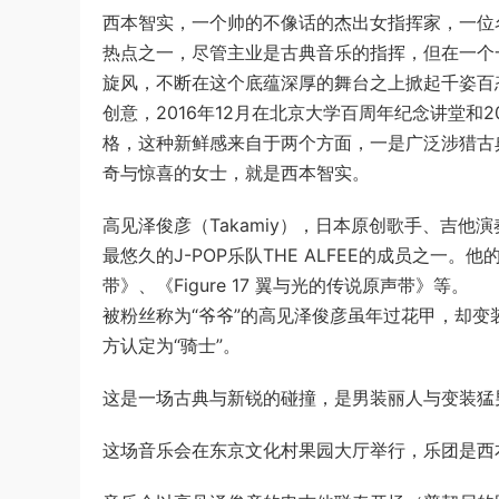
西本智实，一个帅的不像话的杰出女指挥家，一位
热点之一，尽管主业是古典音乐的指挥，但在一个
旋风，不断在这个底蕴深厚的舞台之上掀起千姿百
创意，2016年12月在北京大学百周年纪念讲堂和
格，这种新鲜感来自于两个方面，一是广泛涉猎古
奇与惊喜的女士，就是西本智实。
高见泽俊彦（Takamiy），日本原创歌手、吉他
最悠久的J-POP乐队THE ALFEE的成员之
带》、《Figure 17 翼与光的传说原声带》等。
被粉丝称为“爷爷”的高见泽俊彦虽年过花甲，却变
方认定为“骑士”。
这是一场古典与新锐的碰撞，是男装丽人与变装猛
这场音乐会在东京文化村果园大厅举行，乐团是西本智