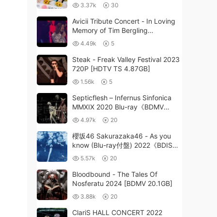
2021《BDISO 41.7GB》
3.37k
30
Avicii Tribute Concert - In Loving
Memory of Tim Bergling
2019《HDTV TS 14.3G》
4.49k
5
Steak - Freak Valley Festival 2023
720P [HDTV TS 4.87GB]
1.56k
5
Septicflesh – Infernus Sinfonica
MMXIX 2020 Blu-ray《BDMV
21.2G》
4.97k
20
櫻坂46 Sakurazaka46 - As you
know (Blu-ray付盤) 2022《BDISO
21.5GB》
5.57k
20
Bloodbound - The Tales Of
Nosferatu 2024 [BDMV 20.1GB]
3.88k
20
ClariS HALL CONCERT 2022