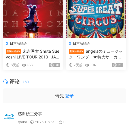
日本演唱会
日本演唱会
末吉秀太 Shuta Sue
angelaのミュージッ
Blu-Ray
Blu-Ray
yoshi LIVE TOUR 2018 -JAC
ク・ワンダー★特大サーカス
K IN THE BOX -NIPPON BU
in 日本武道館 ～僕等は目指し
6天前
188
30
7天前
194
39
DOKAN [BDMV 36.7GB]
たShangri-La～ 2017 [BDMV
2BD 78.1GB]
评论
160
请先
登录
感谢楼主分享
ryoko
2025-06-29
0