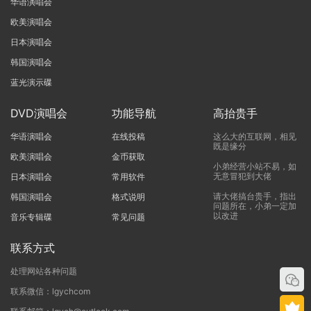
华语演唱会
欧美演唱会
日本演唱会
韩国演唱会
蓝光演示碟
DVD演唱会
功能导航
高抬贵手
华语演唱会
在线投稿
这么大的互联网，相见
既是缘分
欧美演唱会
金币获取
小弟经营小站不易，如
无意冒犯到大佬
日本演唱会
常用软件
请大佬搞台贵手，指出
韩国演唱会
格式说明
问题所在，小弟一定加
以改进
音乐专辑碟
常见问题
联系方式
处理网站各种问题
联系微信：lgychcom