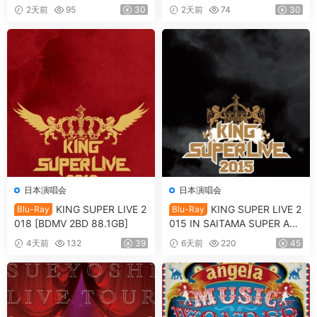
[2024.07.06] [自购原盘] [BDI
DOKAN Kimi no shinzou o sa
2天前
95
30
2天前
74
30
SO 39.8GB]
waru 「君の心臓を触る」[20
25.05.14] [BDISO 41.1GB]
日本演唱会
日本演唱会
KING SUPER LIVE 2
KING SUPER LIVE 2
Blu-Ray
Blu-Ray
018 [BDMV 2BD 88.1GB]
015 IN SAITAMA SUPER ARE
NA [BDMV 90.9GB]
4天前
132
39
6天前
220
45