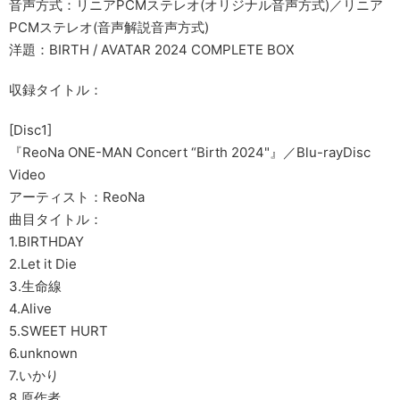
音声方式：リニアPCMステレオ(オリジナル音声方式)／リニア
PCMステレオ(音声解説音声方式)
洋題：BIRTH / AVATAR 2024 COMPLETE BOX
収録タイトル：
[Disc1]
『ReoNa ONE-MAN Concert “Birth 2024"』／Blu-rayDisc
Video
アーティスト：ReoNa
曲目タイトル：
1.BIRTHDAY
2.Let it Die
3.生命線
4.Alive
5.SWEET HURT
6.unknown
7.いかり
8.原作者