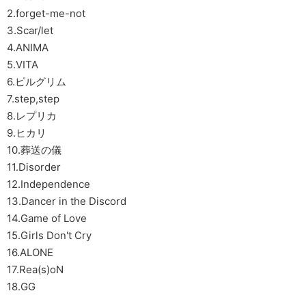
2.forget-me-not
3.Scar/let
4.ANIMA
5.VITA
6.ピルグリム
7.step,step
8.レプリカ
9.ヒカリ
10.葬送の儀
11.Disorder
12.Independence
13.Dancer in the Discord
14.Game of Love
15.Girls Don't Cry
16.ALONE
17.Rea(s)oN
18.GG