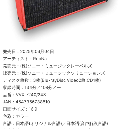
発売日：2025年06月04日
アーティスト：ReoNa
発売元：(株)ソニー・ミュージックレーベルズ
販売元：(株)ソニー・ミュージックソリューションズ
ディスク枚数：3枚(Blu-rayDisc Video2枚,CD1枚)
収録時間：134分／108分／ー
品番：VVXL-240/243
JAN：4547366738810
画面サイズ：16:9
色彩：カラー
言語：日本語(オリジナル言語)／日本語(音声解説言語)