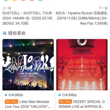
上一篇
下一篇
DUSTCELL - DUSTCELL TOUR
ASCA - Hyakka Ryoran 百歌繚乱
2024 -HIKARI-光- [2025.02.19]
[2019.11.06] [24Bit/96kHz] [Hi-
[BDISO 34.7GB]
Res Flac 1.59GB]
猜你喜欢
日本演唱会
日本演唱会
Little Glee Monster
DEZERT SPECIAL O
Blu-Ray
Blu-Ray
Live Tour 2024 “UNLOCK!”
NEMAN LIVE at NIPPON BU