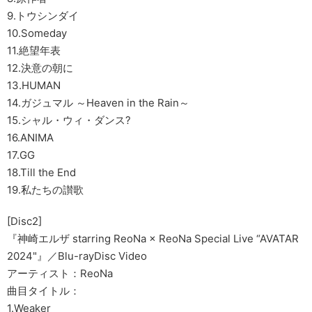
9.トウシンダイ
10.Someday
11.絶望年表
12.決意の朝に
13.HUMAN
14.ガジュマル ～Heaven in the Rain～
15.シャル・ウィ・ダンス?
16.ANIMA
17.GG
18.Till the End
19.私たちの讃歌
[Disc2]
『神崎エルザ starring ReoNa × ReoNa Special Live “AVATAR
2024"』／Blu-rayDisc Video
アーティスト：ReoNa
曲目タイトル：
1.Weaker