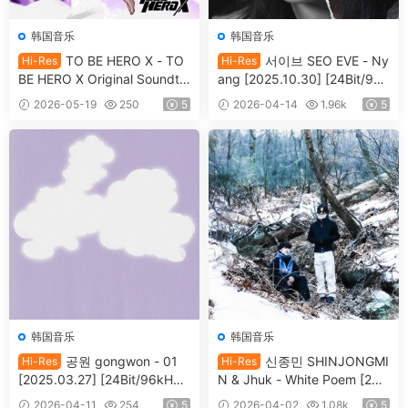
韩国音乐
韩国音乐
TO BE HERO X - TO
서이브 SEO EVE - Ny
Hi-Res
Hi-Res
BE HERO X Original Soundtr
ang [2025.10.30] [24Bit/96k
ack ″DRAGON BOY″ [2025.0
Hz] [Hi-Res Flac 323MB]
2026-05-19
250
5
2026-04-14
1.96k
5
9.24] [24Bit/96kHz] [Hi-Res
Flac 372MB]
韩国音乐
韩国音乐
공원 gongwon - 01
신종민 SHINJONGMI
Hi-Res
Hi-Res
[2025.03.27] [24Bit/96kHz]
N & Jhuk - White Poem [202
[Hi-Res Flac 371MB]
5.02.18] [24Bit/48kHz] [Hi-R
2026-04-11
254
5
2026-04-02
1.08k
5