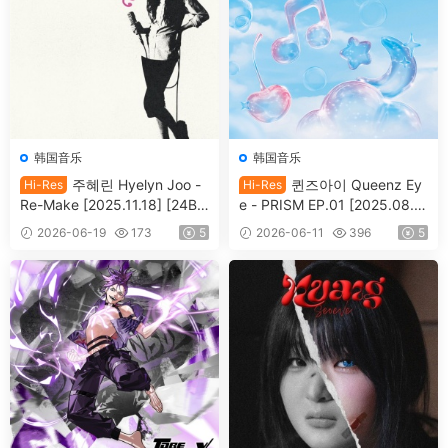
韩国音乐
韩国音乐
주혜린 Hyelyn Joo -
퀸즈아이 Queenz Ey
Hi-Res
Hi-Res
Re-Make [2025.11.18] [24Bi
e - PRISM EP.01 [2025.08.0
t/96kHz] [Hi-Res Flac 532M
7] [24Bit/96kHz] [Hi-Res Fla
2026-06-19
173
5
2026-06-11
396
5
B]
c 149MB]