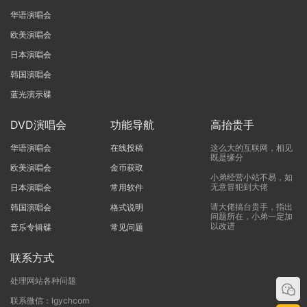
华语演唱会
欧美演唱会
日本演唱会
韩国演唱会
蓝光演示碟
DVD演唱会
功能导航
高抬贵手
华语演唱会
在线投稿
这么大的互联网，相见
既是缘分
欧美演唱会
金币获取
小弟经营小站不易，如
无意冒犯到大佬
日本演唱会
常用软件
请大佬搞台贵手，指出
韩国演唱会
格式说明
问题所在，小弟一定加
以改进
音乐专辑碟
常见问题
联系方式
处理网站各种问题
联系微信：lgychcom