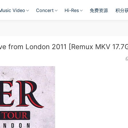
Music Video
Concert
Hi-Res
免费资源
积分
e from London 2011 [Remux MKV 17.7