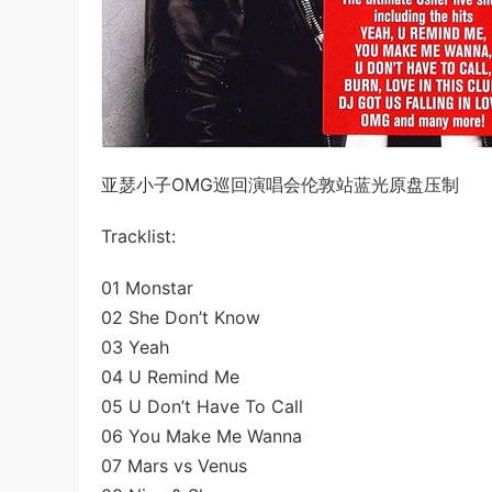
亚瑟小子OMG巡回演唱会伦敦站蓝光原盘压制
Tracklist:
01 Monstar
02 She Don’t Know
03 Yeah
04 U Remind Me
05 U Don’t Have To Call
06 You Make Me Wanna
07 Mars vs Venus