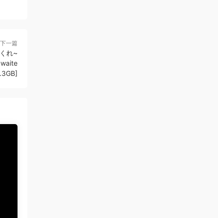
谢谢分享
来源：
アリス九號. ALICE NINE - 17th
ANNIVERSARY LIVE 『17th THEATER』CD+BD
[2021.12.29] [BDISO 20.9GB]
下一篇
くれ~
970588328 • 8小时前
waite
.3GB]
签到
来源：
积分获取