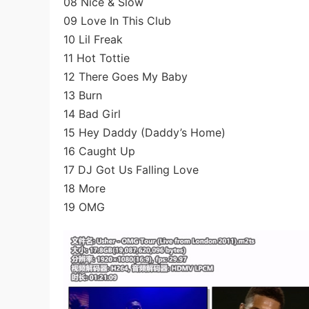
08 Nice & Slow
09 Love In This Club
10 Lil Freak
11 Hot Tottie
12 There Goes My Baby
13 Burn
14 Bad Girl
15 Hey Daddy (Daddy’s Home)
16 Caught Up
17 DJ Got Us Falling Love
18 More
19 OMG