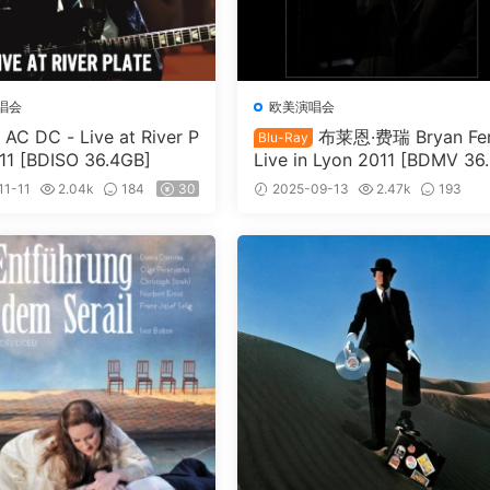
唱会
欧美演唱会
AC DC - Live at River P
布莱恩·费瑞 Bryan Fer
Blu-Ray
011 [BDISO 36.4GB]
Live in Lyon 2011 [BDMV 36
GB]
11-11
2.04k
184
30
2025-09-13
2.47k
193