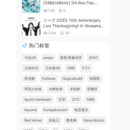
[24Bit/48kHz] [Hi-Res Flac
260MB]
738
5
ドーズ DOES 10th Anniversary
Live Thanksgiving! In Akasaka
Blitz [2016.12.21] [BDISO 44.5GB]
1.21k
30
热门标签
卡拉OK
aespa
泰勒·斯威夫特
2000
少女时代
乃木坂46
1995
ITZY
李克勤
Perfume
Nogizaka46
张国荣
早安少女组
水树奈奈
卓依婷
张敬轩
Ayumi Hamasaki
王菲
DTS
1989
beyond
Europakonzert
电音香水
Red Velvet
容祖儿
蔡依林
Nana Mizuki