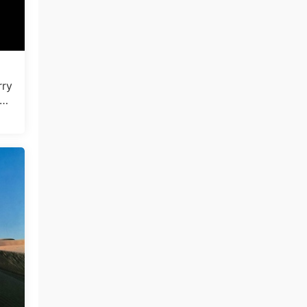
ry
.4
30