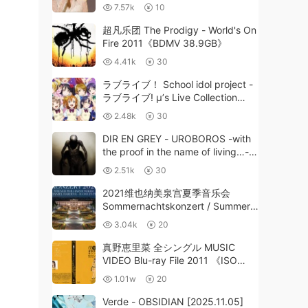
KBS Gayo Daejun 2021《HDTV TS
7.57k
10
21.5G》
超凡乐团 The Prodigy - World's On
Fire 2011《BDMV 38.9GB》
4.41k
30
ラブライブ！ School idol project -
ラブライブ! μ’s Live Collection
2016 [BDMV 29.7GB]
2.48k
30
DIR EN GREY - UROBOROS -with
the proof in the name of living…-
AT NIPPON BUDOKAN -Extended
2.51k
30
Cut- 2012 [BDISO 44.3GB]
2021维也纳美泉宫夏季音乐会
Sommernachtskonzert / Summer
Night Concert 2021 [BDMV 20GB]
3.04k
20
真野恵里菜 全シングル MUSIC
VIDEO Blu-ray File 2011 《ISO
11.75G》
1.01w
20
Verde - OBSIDIAN [2025.11.05]