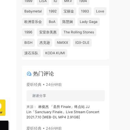
1999
LiSA
IU
MKV
1994
Babymetal
1992
宝丽金
1993
Love
欧洲音乐会
BoA
陈慧娴
Lady Gaga
1996
安室奈美惠
The Rolling Stones
BiSH
杰克逊
NMIXX
(G)I-DLE
滚石乐队
KODA KUMI
热门评论
爱听经典 • 24分钟前
谢谢分享
来源：
林俊杰 「圣所 Finale」终点站 JJ
Lin「Sanctuary Finale」Live Stream Concert
2021.7.10 [WEB-DL MP4 2.91GB]
爱听经典 • 24分钟前