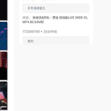
非常感谢楼主
来源：
林俊杰&阿杜 - 曹操 现场版LIVE [WEB-DL
MP4 80.54MB]
773599799 • 35分钟前
签到
来源：
积分获取
video create • 1小时前
签到
来源：
积分获取
卢卡卢卡 • 2小时前
感谢楼主免费分享
来源：
周杰伦 2007世界巡回演唱会 1080P修复版