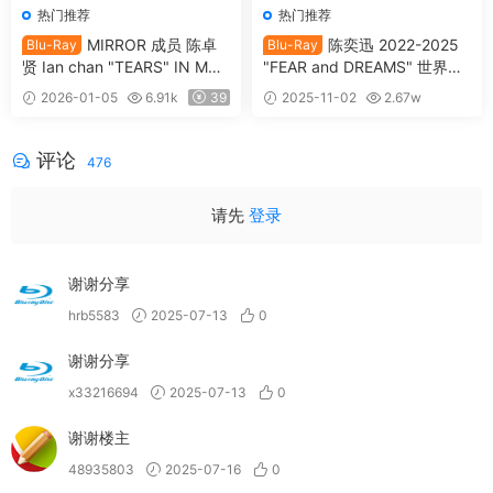
热门推荐
热门推荐
MIRROR 成员 陈卓
陈奕迅 2022-2025
Blu-Ray
Blu-Ray
贤 Ian chan "TEARS" IN MY
"FEAR and DREAMS" 世界巡
SIGHT SOLO CONCERT 202
迴演唱会 Eason Chan Fear an
2026-01-05
6.91k
39
2025-11-02
2.67w
4 Blu-ray 1080p AVC DTS-H
d Dreams Live 2025 [BDISO
39
DMA 5.1 [全网首发] [自购原
2BD 65.47GB]
盘] [BDISO 2BD 46.4GB]
评论
476
请先
登录
谢谢分享
hrb5583
2025-07-13
0
谢谢分享
x33216694
2025-07-13
0
谢谢楼主
48935803
2025-07-16
0