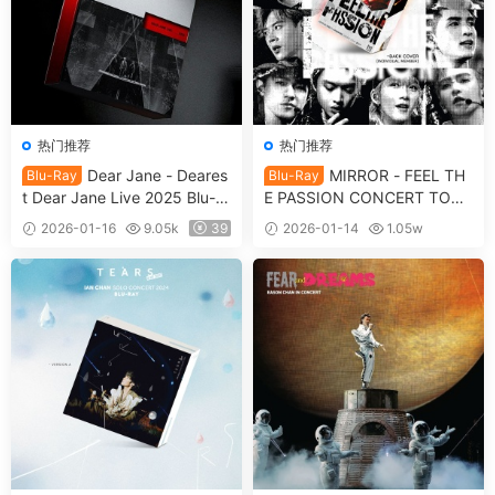
热门推荐
热门推荐
Dear Jane - Deares
MIRROR - FEEL TH
Blu-Ray
Blu-Ray
t Dear Jane Live 2025 Blu-ra
E PASSION CONCERT TOUR
y 1080p AVC DTS-HDMA 5.1
2024 Blu-ray 1080p AVC DT
2026-01-16
9.05k
39
2026-01-14
1.05w
[自购原盘] [全网首发] [BDISO
S-HDMA 5.1 [自购原盘] [全网
39
2BD 61.4GB]
首发] [BDISO 2BD 67.4GB]