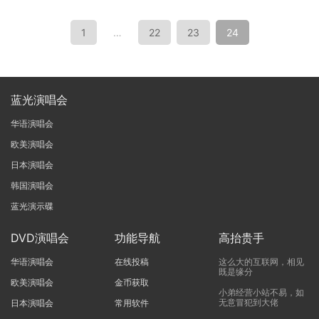
1
…
22
23
24
蓝光演唱会
华语演唱会
欧美演唱会
日本演唱会
韩国演唱会
蓝光演示碟
DVD演唱会
功能导航
高抬贵手
华语演唱会
在线投稿
这么大的互联网，相见
既是缘分
欧美演唱会
金币获取
小弟经营小站不易，如
无意冒犯到大佬
日本演唱会
常用软件