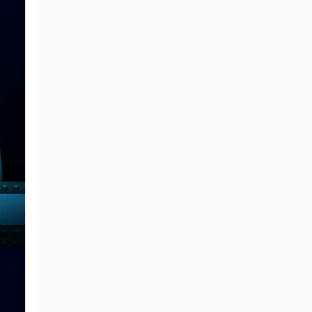
camel0720 • 7小时前
感謝熱心分享
来源：
イロクイ。 - おわらないせかいのうたいか
た LIVE 2010 [DVD ISO 4.11GB]
camel0720 • 7小时前
感謝熱心分享
来源：
イロクイ。 - 鋼鉄の空と涙と夢とプライド
と君 [DVD ISO 6.94GB]