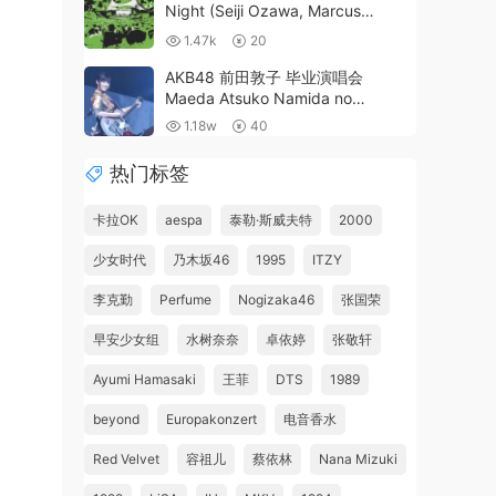
Night (Seiji Ozawa, Marcus
Roberts Trio) 2003 [BDMV 21.7GB]
1.47k
20
AKB48 前田敦子 毕业演唱会
Maeda Atsuko Namida no
Sotsugyo Sengen《BDMV 187G》
1.18w
40
热门标签
卡拉OK
aespa
泰勒·斯威夫特
2000
少女时代
乃木坂46
1995
ITZY
李克勤
Perfume
Nogizaka46
张国荣
早安少女组
水树奈奈
卓依婷
张敬轩
Ayumi Hamasaki
王菲
DTS
1989
beyond
Europakonzert
电音香水
Red Velvet
容祖儿
蔡依林
Nana Mizuki