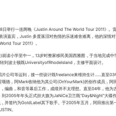
两晚《Justin Around The World Tour 2011》。
演嘉宾，Justin 多度落泪对热情的乐迷难舍难离，他的深情
rld Tour 2011》。
)就读小学至中一，13岁时整家移民美国西雅图，于当地完成中
后转到波士顿既UniversityofRhodeIsland，主修平面设计。
公司等运到，接一些设计既freelance来维持生计……直至03
颂德，阿Mark收纳他为其公司(OnYourMark)的创作成员，阿
曲，编曲，和音等幕后工作，成绩并不太理想。直至04年，他为
2005年年头正式担大旗为JaNiCe卫兰既“Day&Night”大碟
并签约为GoldLabel其下歌手。于2005年五月，阿田推出第
STIN。