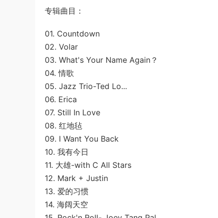
专辑曲目：
01. Countdown
02. Volar
03. What's Your Name Again？
04. 情歌
05. Jazz Trio-Ted Lo...
06. Erica
07. Still In Love
08. 红地毡
09. I Want You Back
10. 我有今日
11. 大雄-with C All Stars
12. Mark + Justin
13. 爱的习惯
14. 海阔天空
15. Rock'n Roll- Joey Tang Pal..