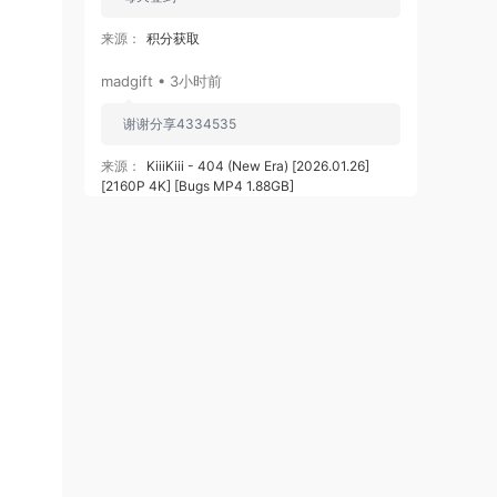
来源：
积分获取
madgift • 3小时前
谢谢分享4334535
来源：
KiiiKiii - 404 (New Era) [2026.01.26]
[2160P 4K] [Bugs MP4 1.88GB]
madgift • 3小时前
谢谢分享34253534
来源：
IVE - BLACKHOLE [2026.02.23] [2160P
4K] [Bugs MP4 1.19GB]
115833008@qq.com • 3小时前
感谢分享好资源
来源：
滚石乐队 The Rolling Stones - Black and
Blue 2025 [BDMV 44.4GB]