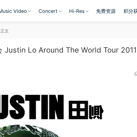
Music Video
Concert
Hi-Res
免费资源
积分
正文
n Lo Around The World Tour 2011