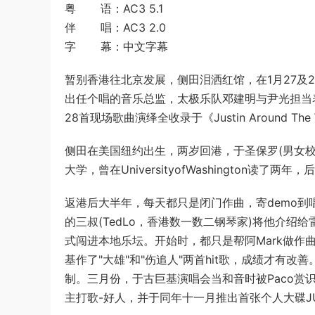
粤 语：AC3 5.1
伴 唱：AC3 2.0
字 幕：中文字幕
暂别香港往北京发展，侧田泪洒红馆，在1月27及28日举行一连
出任个唱的音乐总监，太极乐队邓建明与尹光担当表
28首现场歌曲演绎全收录于《Justin Around The Wo
侧田在美国纽约出生，两岁回港，于圣保罗(男女校
大学，曾在UniversityofWashington读了两年，
返港后大半年，每天都只是闭门作曲，寄demo到唱片
的三叔(TedLo，香港数一数二钢琴家)将他介绍给雷
式闯进本地乐坛。开始时，都只是帮阿Mark做作
基作了"大雄"和"伤追人"两首hit歌，成绩才有改善。到
制。三月份，于古巨基演唱会当和音时被Paco赏识，
主打歌-好人，并于同年十一月推出首张个人大碟JU