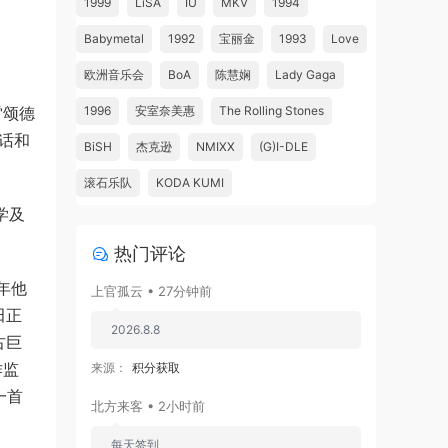
1999
LiSA
IU
MKV
1994
Babymetal
1992
宝丽金
1993
Love
欧洲音乐会
BoA
陈慧娴
Lady Gaga
雷颂德
1996
安室奈美惠
The Rolling Stones
对话和
BiSH
杰克逊
NMIXX
(G)I-DLE
滚石乐队
KODA KUMI
学及
热门评论
年他
上官孤云 • 27分钟前
田正
2026.8.8
古巨
作监
来源：
积分获取
一首
北方来客 • 2小时前
每天签到