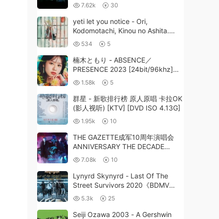
Reformation Tour Live in Australia
7.62k
30
2012《ISO 42G》
yeti let you notice - Ori,
Kodomotachi, Kinou no Ashita.
檻、子供達、昨日の明日。
534
5
[2025.12.17] [24Bit/48kHz] [Hi-
Res Flac 298MB]
楠木ともり - ABSENCE／
PRESENCE 2023 [24bit/96khz]
[Hi-Res Flac 1.84GB]
1.58k
5
群星 - 新歌排行榜 原人原唱 卡拉OK
(影人视听) [KTV] [DVD ISO 4.13G]
1.95k
10
THE GAZETTE成军10周年演唱会
ANNIVERSARY THE DECADE
LIVE《DVD-ISO 7.59G》
7.08k
10
Lynyrd Skynyrd - Last Of The
Street Survivors 2020《BDMV
32G》
5.3k
25
Seiji Ozawa 2003 - A Gershwin