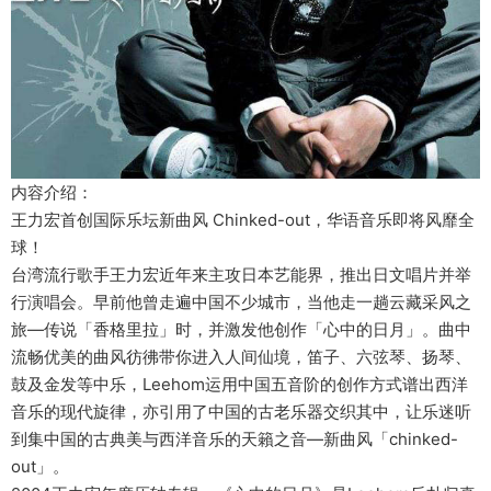
内容介绍：
王力宏首创国际乐坛新曲风 Chinked-out，华语音乐即将风靡全
球！
台湾流行歌手王力宏近年来主攻日本艺能界，推出日文唱片并举
行演唱会。早前他曾走遍中国不少城市，当他走一趟云藏采风之
旅—传说「香格里拉」时，并激发他创作「心中的日月」。曲中
流畅优美的曲风彷彿带你进入人间仙境，笛子、六弦琴、扬琴、
鼓及金发等中乐，Leehom运用中国五音阶的创作方式谱出西洋
音乐的现代旋律，亦引用了中国的古老乐器交织其中，让乐迷听
到集中国的古典美与西洋音乐的天籟之音—新曲风「chinked-
out」。