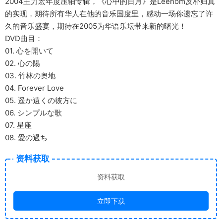
2004王力宏年度压轴专辑，《心中的日月》是Leehom反朴归真
的实现，期待所有华人在他的音乐国度里，感动一场你遗忘了许
久的音乐盛宴，期待在2005为华语乐坛带来新的曙光！
DVD曲目：
01. 心を開いて
02. 心の陽
03. 竹林の奥地
04. Forever Love
05. 遥か遠くの彼方に
06. シンプルな歌
07. 星座
08. 愛の過ち
资料获取
资料获取
立即下载