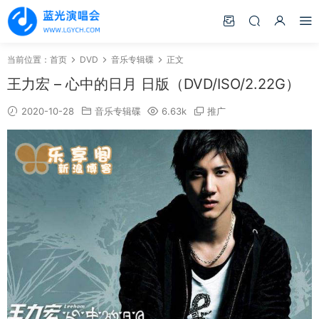
当前位置：
首页
DVD
音乐专辑碟
正文
王力宏 – 心中的日月 日版（DVD/ISO/2.22G）
2020-10-28
音乐专辑碟
6.63k
推广