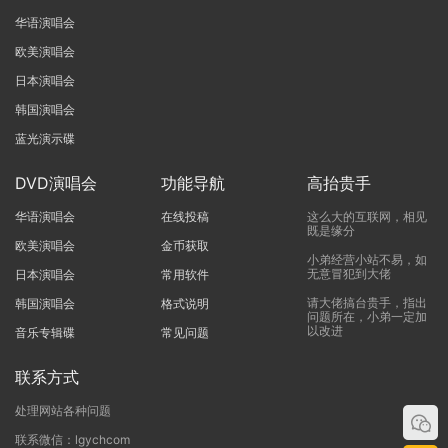
华语演唱会
欧美演唱会
日本演唱会
韩国演唱会
蓝光演示碟
DVD演唱会
功能导航
高抬贵手
华语演唱会
在线投稿
这么大的互联网，相见
既是缘分
欧美演唱会
金币获取
小弟经营小站不易，如
无意冒犯到大佬
日本演唱会
常用软件
请大佬搞台贵手，指出
韩国演唱会
格式说明
问题所在，小弟一定加
以改进
音乐专辑碟
常见问题
联系方式
处理网站各种问题
联系微信：lgychcom