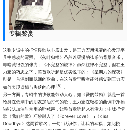
专辑鉴赏
这张专辑中的抒情慢歌从心底出发，是王力宏用沉淀的心发现平
凡中感动的写照。《落叶归根》虽然以缓慢的弦乐为背景音乐，
却暗藏很强的张力；《不完整的旋律》虽然旋律不完整，但在王
力宏的巧思之下，整首歌听起是优美悦耳的；《星期六的深夜》
则是一首深刻而低回的歌曲，在这首歌里听者能够感觉到王力宏
[8]
如何表现遗憾与失落的心理
。
另一方面，专辑中的快歌能鼓动人心，如《爱的鼓励》就是一首
给身在低潮中的朋友加油打气的歌，王力宏在轻松的曲调中穿插
啦啦队加油时常用的呼喊声，让整首歌听起来有活力；中版抒情
歌《我们的歌》巧妙融入了《Forever Love》与《Kiss
Goodbye》这两首歌名，一句“ 认识你，让我的幸福，如此悦