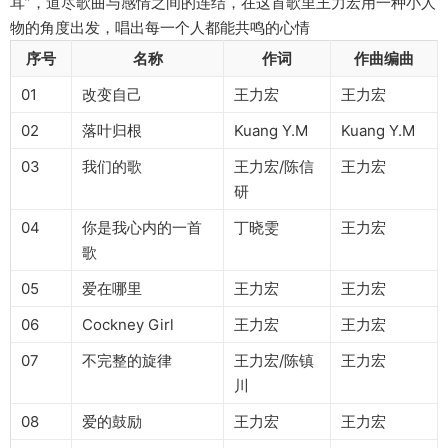
耳”，道尽歌曲与感情之间的连结，在这首歌里王力宏用一种小人
物的角度出发，唱出每一个人都能共鸣的心情
序号
名称
作词
作曲编曲
01
改变自己
王力宏
王力宏
02
落叶归根
Kuang Y.M
Kuang Y.M
03
我们的歌
王力宏/陈信
王力宏
研
04
你是我心内的一首
丁晓雯
王力宏
歌
05
爱在哪里
王力宏
王力宏
06
Cockney Girl
王力宏
王力宏
07
不完整的旋律
王力宏/陈镇
王力宏
川
08
爱的鼓励
王力宏
王力宏