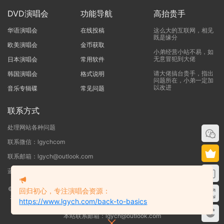
DVD演唱会
功能导航
高抬贵手
华语演唱会
在线投稿
这么大的互联网，相见
既是缘分
欧美演唱会
金币获取
小弟经营小站不易，如
无意冒犯到大佬
日本演唱会
常用软件
请大佬搞台贵手，指出
韩国演唱会
格式说明
问题所在，小弟一定加
以改进
音乐专辑碟
常见问题
联系方式
处理网站各种问题
联系微信：lgychcom
联系邮箱：lgych@outlook.com
蓝光演唱会网 - 专注于ISO和BDMV蓝光演唱会下载服务
©2019-2026
蓝光演唱会
本站资源来源于网络用户网盘投稿，本站服务器不储
回归初心，专注演唱会资源：
存任何演唱会资源，版权归原作者所有，若侵犯了您的合法权益，请联系我们
https://www.lgych.com/back-to-basics
删除！
本站联系邮箱：lgych@outlook.com