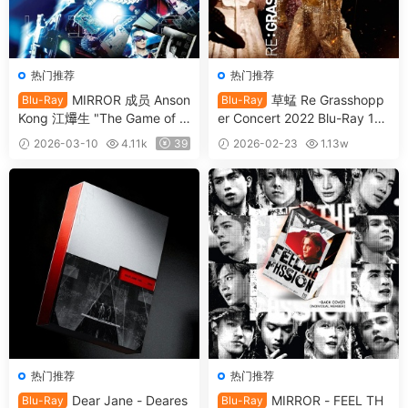
热门推荐
热门推荐
MIRROR 成员 Anson
草蜢 Re Grasshopp
Blu-Ray
Blu-Ray
Kong 江𤒹生 "The Game of Li
er Concert 2022 Blu-Ray 10
fe " In My Sight Solo Concert
80i [自购原盘] [BDISO 2BD 5
2026-03-10
4.11k
39
2026-02-23
1.13w
2024 1080i [自购原盘] [BDIS
3.5GB]
39
O 2BD 34.5GB]
热门推荐
热门推荐
Dear Jane - Deares
MIRROR - FEEL TH
Blu-Ray
Blu-Ray