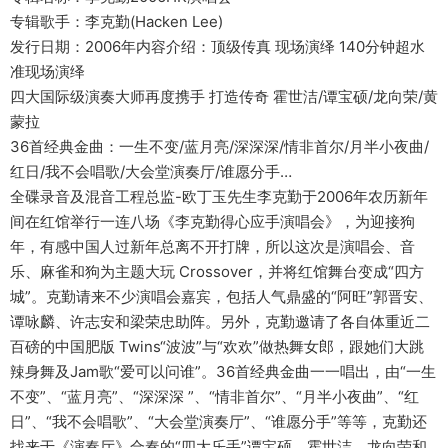
专辑歌手：李克勤(Hacken Lee)
发行日期：2006年内容介绍：顶级传真 现场演绎 140分钟超水
准现场演绎
四大国际级演奏大师再度携手 打造传奇 霍世洁/谭宝硕/龙向荣/黄
蒙拉
36首经典金曲：一生不变/蓝月亮/深深深/情非首尔/月半小夜曲/
红日/我不会唱歌/大会堂演奏厅/谁愿分手…
全碟录音及混音工程总监-欧丁玉先生李克勤于2006年农历新年
间在红馆举行一连八场《李克勤得心应手演唱会》，为迎接狗
年，有感中国人过新年总离不开打牌，所以这次是演唱会、音
乐、麻雀和狗为主题大玩 Crossover，并将红馆舞台变成“四方
城”。克勤请来不少演唱会嘉宾，包括人气鼎盛的“阿旺”郭晋安、
谭咏麟、许志安和梁荣忠助阵。另外，克勤邀请了各自体重近二
百磅的中国肥版 Twins“波波”与“欢欢”做热舞女郎，跟她们大跳
辣身舞及Jam歌“爱可以问谁”。36首经典金曲一一唱出，由“一生
不变”、“蓝月亮”、“深深深 ”、“情非首尔”、“月半小夜曲”、“红
日”、“我不会唱歌”、“大会堂演奏厅”、“谁愿分手”等等，克勤还
找来于《演奏厅》合奏的“四大乐手”谭宝硕、霍世洁、龙向荣和