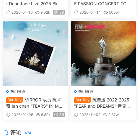
t Dear Jane Live 2025 Blu-ra
E PASSION CONCERT TOUR
y 1080p AVC DTS-HDMA 5.1
2024 Blu-ray 1080p AVC DT
2026-01-16
9.02k
39
2026-01-14
1.05w
[自购原盘] [全网首发] [BDISO
S-HDMA 5.1 [自购原盘] [全网
39
2BD 61.4GB]
首发] [BDISO 2BD 67.4GB]
热门推荐
热门推荐
MIRROR 成员 陈卓
陈奕迅 2022-2025
Blu-Ray
Blu-Ray
贤 Ian chan "TEARS" IN MY
"FEAR and DREAMS" 世界巡
SIGHT SOLO CONCERT 202
迴演唱会 Eason Chan Fear an
2026-01-05
6.89k
39
2025-11-02
2.67w
4 Blu-ray 1080p AVC DTS-H
d Dreams Live 2025 [BDISO
39
DMA 5.1 [全网首发] [自购原
2BD 65.47GB]
盘] [BDISO 2BD 46.4GB]
评论
474