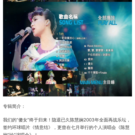
专辑简介：
我们的“傻女”终于归来！隐退已久陈慧娴2003年全面再战乐坛，
签约环球唱片《情意结》，更曾在七月举行的个人演唱会《陈慧
娴“珍”演唱会》！