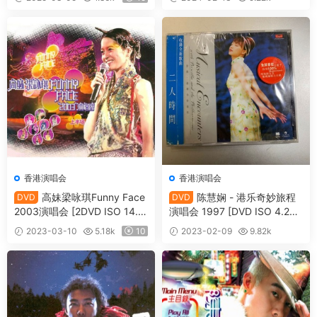
03 [DVD ISO 4.33GB]
6.29G+5.28G+7.53G]
20
香港演唱会
香港演唱会
高妹梁咏琪Funny Face
陈慧娴 - 港乐奇妙旅程
DVD
DVD
2003演唱会 [2DVD ISO 14.2
演唱会 1997 [DVD ISO 4.24
GB]
G]
2023-03-10
5.18k
10
2023-02-09
9.82k
10