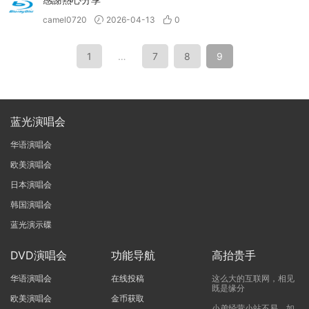
camel0720
2026-04-13
0
1
…
7
8
9
蓝光演唱会
华语演唱会
欧美演唱会
日本演唱会
韩国演唱会
蓝光演示碟
DVD演唱会
功能导航
高抬贵手
华语演唱会
在线投稿
这么大的互联网，相见
既是缘分
欧美演唱会
金币获取
小弟经营小站不易，如