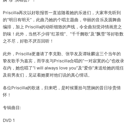
Priscilla再次以好歌报答一直追随着她的乐迷们，大家率先听到
的“明日有明天”，此曲乃她的个唱主题曲，华丽的音乐及圆舞曲
编排，加上 Priscilla的动听细致的声线，令全曲别觉诗情画意之
韵味！此外，当然不少得“红茶馆”、“千千阙歌”及“飘雪”等好歌数
之不尽，好歌不厌百回听！
此外，Priscilla更邀请了李克勤、张学友及谭咏麟这三个当年的
挚友歌手为嘉宾，而学友与Priscilla合唱的“一对寂寞的心”也收录
在内，她也唱了“I will always love you”及“爱你”来送给她的现任
及前男友们，见证着她要对他们说的真心情话。
各位Priscilla的歌迷，归来吧，是时候重拾与慧娴的昔日珍贵情
怀！
专辑曲目:
DVD 1