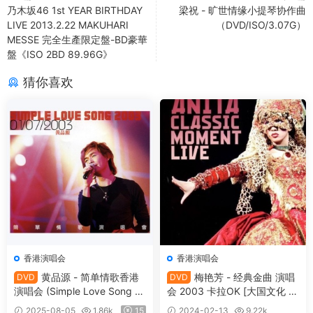
乃木坂46 1st YEAR BIRTHDAY
梁祝 - 旷世情缘小提琴协作曲
LIVE 2013.2.22 MAKUHARI
（DVD/ISO/3.07G）
MESSE 完全生產限定盤-BD豪華
盤《ISO 2BD 89.96G》
猜你喜欢
香港演唱会
香港演唱会
黄品源 - 简单情歌香港
梅艳芳 - 经典金曲 演唱
DVD
DVD
演唱会 (Simple Love Song Li
会 2003 卡拉OK [大国文化 M
ve Concert in Hong Kong) 20
usic Nation] DVD-9 [3DVD
2025-08-05
1.86k
15
2024-02-13
9.22k