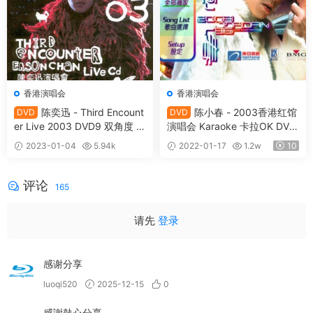
香港演唱会
香港演唱会
陈奕迅 - Third Encount
陈小春 - 2003香港红馆
DVD
DVD
er Live 2003 DVD9 双角度 [2
演唱会 Karaoke 卡拉OK DVD
DVD ISO 15.1G]
9《DVD ISO 7.15G》
2023-01-04
5.94k
2022-01-17
1.2w
10
15
评论
165
请先
登录
感谢分享
luoqi520
2025-12-15
0
感謝熱心分享