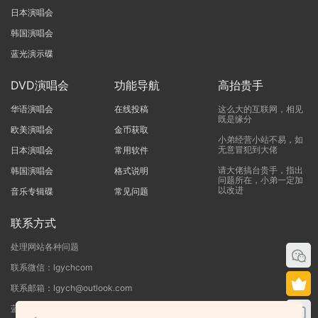
日本演唱会
韩国演唱会
蓝光演示碟
DVD演唱会
功能导航
高抬贵手
华语演唱会
在线投稿
这么大的互联网，相见
既是缘分
欧美演唱会
金币获取
小弟经营小站不易，如
无意冒犯到大佬
日本演唱会
常用软件
请大佬搞台贵手，指出
韩国演唱会
格式说明
问题所在，小弟一定加
以改进
音乐专辑碟
常见问题
联系方式
处理网站各种问题
联系微信：lgychcom
联系邮箱：lgych@outlook.com
蓝光演唱会网 - 专注于ISO和BDMV蓝光演唱会下载服务