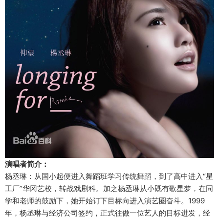
演唱者简介：
杨丞琳：从国小起便进入舞蹈班学习传统舞蹈，到了高中进入“星
工厂”华冈艺校，转战戏剧科。加之杨丞琳从小既有歌星梦，在同
学和老师的鼓励下，她开始订下目标向进入演艺圈奋斗。1999
年，杨丞琳与经济公司签约，正式往做一位艺人的目标进发，经