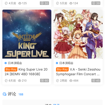
K IN THE BOX -NIPPON BU
in 日本武道館 ～僕等は目指し
4天前
125
30
5天前
124
39
DOKAN [BDMV 36.7GB]
たShangri-La～ 2017 [BDMV
2BD 78.1GB]
日本演唱会
日本演唱会
King Super Live 20
V.A - Senki Zesshou
Blu-Ray
Blu-Ray
24 [BDMV 4BD 168GB]
Symphogear Film Concert 2
025 SymphoNare 戦姫絶唱
6天前
210
60
2周前
484
45
シンフォギア フィルムコンサ
ート2025 [2026.07.15] [BDM
V 80.3GB]
评论
188