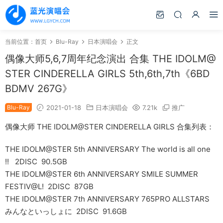
当前位置：
首页
Blu-Ray
日本演唱会
正文
偶像大师5,6,7周年纪念演出 合集 THE IDOLM@
STER CINDERELLA GIRLS 5th,6th,7th《6BD
BDMV 267G》
Blu-Ray
2021-01-18
日本演唱会
7.21k
推广
偶像大师 THE IDOLM@STER CINDERELLA GIRLS 合集列表：
THE IDOLM@STER 5th ANNIVERSARY The world is all one
!! 2DISC 90.5GB
THE IDOLM@STER 6th ANNIVERSARY SMILE SUMMER
FESTIV@L! 2DISC 87GB
THE IDOLM@STER 7th ANNIVERSARY 765PRO ALLSTARS
みんなといっしょに 2DISC 91.6GB