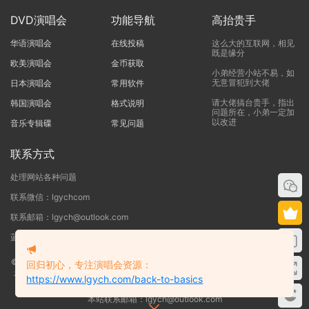
DVD演唱会
功能导航
高抬贵手
华语演唱会
在线投稿
这么大的互联网，相见
既是缘分
欧美演唱会
金币获取
小弟经营小站不易，如
无意冒犯到大佬
日本演唱会
常用软件
请大佬搞台贵手，指出
韩国演唱会
格式说明
问题所在，小弟一定加
以改进
音乐专辑碟
常见问题
联系方式
处理网站各种问题
联系微信：lgychcom
联系邮箱：lgych@outlook.com
蓝光演唱会网 - 专注于ISO和BDMV蓝光演唱会下载服务
©2019-2026
蓝光演唱会
本站资源来源于网络用户网盘投稿，本站服务器不储
回归初心，专注演唱会资源：
存任何演唱会资源，版权归原作者所有，若侵犯了您的合法权益，请联系我们
https://www.lgych.com/back-to-basics
删除！
本站联系邮箱：lgych@outlook.com