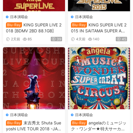
日本演唱会
日本演唱会
KING SUPER LIVE 2
KING SUPER LIVE 2
Blu-Ray
Blu-Ray
018 [BDMV 2BD 88.1GB]
015 IN SAITAMA SUPER ARE
NA [BDMV 90.9GB]
2天前
85
39
4天前
140
45
日本演唱会
日本演唱会
末吉秀太 Shuta Sue
angelaのミュージッ
Blu-Ray
Blu-Ray
yoshi LIVE TOUR 2018 -JAC
ク・ワンダー★特大サーカス