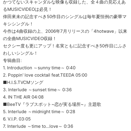
かつてないスキャンダルな映像も収録した、全４曲の見応えあ
るMUSICVIDEOは必見！
倖田來未の記念すべき50作目のシングルは毎年夏恒例の豪華マ
キシシングル！
今作は4曲収録の上、2006年7月リリースの「4hotwave」以来
の全曲MUSICVIDEO収録！
セクシー度も更にアップ！名実ともに記念すべき50作目にふさ
わしいシングル！
专辑曲目:
1. Introduction ～sunny time～ 0:40
2. Poppin' love cocktail feat.TEEDA 05:00
■H.I.S.TVCMソング
3. Interlude ～sunset time～ 0:36
4. IN THE AIR 04:08
■BeeTV『ラブスポット~恋が実る場所~』主題歌
5. Interlude ～midnight time～ 0:28
6. V.I.P. 03:05
7. Interlude ～time to...love～ 0:36