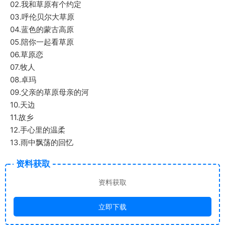
02.我和草原有个约定
03.呼伦贝尔大草原
04.蓝色的蒙古高原
05.陪你一起看草原
06.草原恋
07.牧人
08.卓玛
09.父亲的草原母亲的河
10.天边
11.故乡
12.手心里的温柔
13.雨中飘荡的回忆
资料获取
资料获取
立即下载