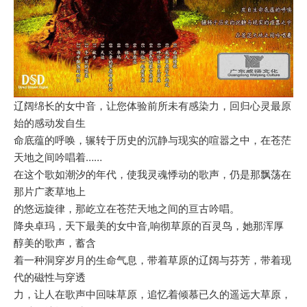
辽阔绵长的女中音，让您体验前所未有感染力，回归心灵最原
始的感动发自生
命底蕴的呼唤，辗转于历史的沉静与现实的喧嚣之中，在苍茫
天地之间吟唱着……
在这个歌如潮汐的年代，使我灵魂悸动的歌声，仍是那飘荡在
那片广袤草地上
的悠远旋律，那屹立在苍茫天地之间的亘古吟唱。
降央卓玛，天下最美的女中音,响彻草原的百灵鸟，她那浑厚
醇美的歌声，蓄含
着一种洞穿岁月的生命气息，带着草原的辽阔与芬芳，带着现
代的磁性与穿透
力，让人在歌声中回味草原，追忆着倾慕已久的遥远大草原，