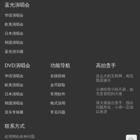
蓝光演唱会
华语演唱会
欧美演唱会
日本演唱会
韩国演唱会
蓝光演示碟
DVD演唱会
功能导航
高抬贵手
华语演唱会
在线投稿
这么大的互联网，相见
既是缘分
欧美演唱会
金币获取
小弟经营小站不易，如
无意冒犯到大佬
日本演唱会
常用软件
请大佬搞台贵手，指出
韩国演唱会
格式说明
问题所在，小弟一定加
以改进
音乐专辑碟
常见问题
联系方式
处理网站各种问题