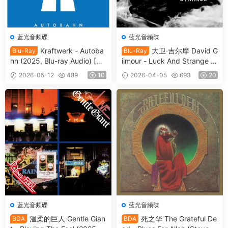
蓝光音频碟
蓝光音频碟
Kraftwerk - Autoba
大卫·吉尔摩 David G
Blu-Ray
Blu-Ray
hn (2025, Blu-ray Audio) [BD
ilmour - Luck And Strange (2
MV 13.6GB]
024, Blu-ray Audio) [BDMV 2
2026-05-12
489
10
2026-04-05
693
20
0.9GB]
蓝光音频碟
蓝光音频碟
溫柔的巨人 Gentle Gian
死之华 The Grateful De
BDA
BDA