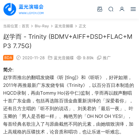
当前位置：
首页
Blu-Ray
蓝光音频碟
正文
赵学而 - Trinity (BDMV+AIFF+DSD+FLAC+M
P3 7.75G)
BDA
2020-11-28
蓝光音频碟
9.89k
推广
简介
:
赵学而推出的翻唱发烧碟《听 [tīng]》和《听听》，好评如潮，
2011年再推最新广东发烧专辑《Trinity》，以百分百日本制造的
HQCD录制，再由Tommy Ho(谷中仁)监制，学而再以靓声翻唱
十首广东金曲，包括再选陈百强金曲重新演绎的「深爱着你」，
还有吕方主唱的「听不到的说话」、刘美君的「最后一夜」、叶
玉卿的「男人是否都一样」、梅艳芳的「OH NO! OH YES!」，
每首经典名歌注入了与原曲截然不同的元素，由她细致演绎，加
上高规格的压碟技术，论音质和唱功，也让乐迷一听难忘。