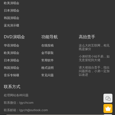
欧美演唱会
日本演唱会
韩国演唱会
蓝光演示碟
DVD演唱会
功能导航
高抬贵手
华语演唱会
在线投稿
这么大的互联网，相见
既是缘分
欧美演唱会
金币获取
小弟经营小站不易，如
无意冒犯到大佬
日本演唱会
常用软件
请大佬搞台贵手，指出
韩国演唱会
格式说明
问题所在，小弟一定加
以改进
音乐专辑碟
常见问题
联系方式
处理网站各种问题
联系微信：lgychcom
联系邮箱：lgych@outlook.com