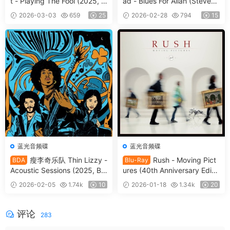
t - Playing The Fool (2025, Bl
ad - Blues For Allah (Steven
u-ray Audio) [BDMV 28.8GB]
Wilson Remix) (2025, Blu-ray
2026-03-03
659
25
2026-02-28
794
15
Audio) [BDMV 12.2GB]
蓝光音频碟
蓝光音频碟
瘦李奇乐队 Thin Lizzy -
Rush - Moving Pict
BDA
Blu-Ray
Acoustic Sessions (2025, Blu
ures (40th Anniversary Editio
-ray Audio) [BDMV 12.4GB]
n) (2022, Blu-ray Audio) [BD
2026-02-05
1.74k
10
2026-01-18
1.34k
20
MV 26.9GB]
评论
283