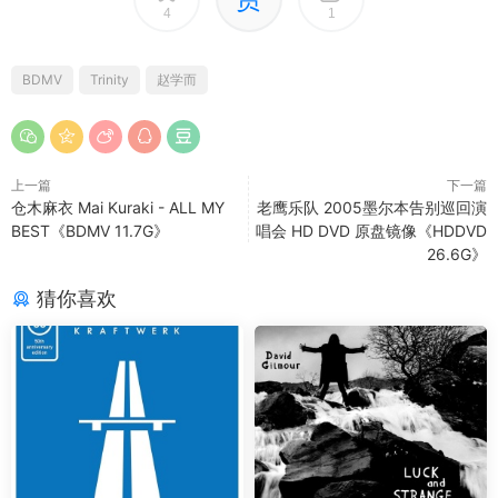
4
1
BDMV
Trinity
赵学而
上一篇
下一篇
仓木麻衣 Mai Kuraki - ALL MY
老鹰乐队 2005墨尔本告别巡回演
BEST《BDMV 11.7G》
唱会 HD DVD 原盘镜像《HDDVD
26.6G》
猜你喜欢