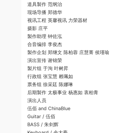
道具製作 范纲治
现场导播 郑德华
视讯工程 英馨视讯 力荣器材
摄影 庄平
製作助理 钟佐泓
合音编排 李俊杰
製作企划 郑继文 陈柏蓉 庄慧菁 侯瑾瑜
演出宣传 谢锦荣
製片组 于洵 叶树昇
行政组 张宝慧 赖珮如
票务组 徐采廷 陈娜琳
后期製作 太极事业 杨惠如 衷柏青
演出人员
伍佰 and ChinaBlue
Guitar / 伍佰
BASS / 朱剑辉
Keyboard / 余大豪