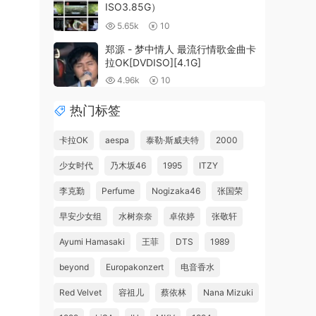
ISO3.85G）
5.65k
10
郑源 - 梦中情人 最流行情歌金曲卡
拉OK[DVDISO][4.1G]
4.96k
10
热门标签
卡拉OK
aespa
泰勒·斯威夫特
2000
少女时代
乃木坂46
1995
ITZY
李克勤
Perfume
Nogizaka46
张国荣
早安少女组
水树奈奈
卓依婷
张敬轩
Ayumi Hamasaki
王菲
DTS
1989
beyond
Europakonzert
电音香水
Red Velvet
容祖儿
蔡依林
Nana Mizuki