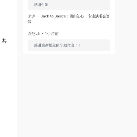
感谢付出
来源：
Back to Basics：回归初心，专注演唱会资
源
漫悠zh • 1小时前
，共
感谢感谢楼主的辛勤付出！！
来源：
Back to Basics：回归初心，专注演唱会资
源
spwen • 1小时前
感谢分享 太经典了！！
来源：
黄伟文作品展 Concert YY 2012 香港红馆
演唱会 [BDMV 3BD 115.52G]
80901961 • 2小时前
谢谢分享