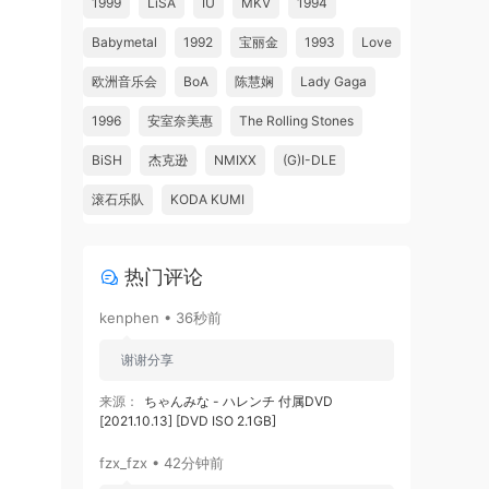
1999
LiSA
IU
MKV
1994
Babymetal
1992
宝丽金
1993
Love
欧洲音乐会
BoA
陈慧娴
Lady Gaga
1996
安室奈美惠
The Rolling Stones
BiSH
杰克逊
NMIXX
(G)I-DLE
滚石乐队
KODA KUMI
热门评论
kenphen • 36秒前
谢谢分享
来源：
ちゃんみな - ハレンチ 付属DVD
[2021.10.13] [DVD ISO 2.1GB]
fzx_fzx • 42分钟前