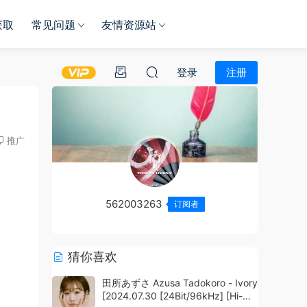
获取
常见问题
友情资源站
登录
注册
推广
562003263
订阅者
猜你喜欢
田所あずさ Azusa Tadokoro - Ivory
[2024.07.30 [24Bit/96kHz] [Hi-