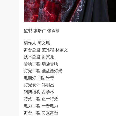
监製 张培仁 张承勷
製作人 陈文珮
舞台总监 范皓程 林家文
技术总监 谢寅龙
音响工程 瑞扬音响
灯光工程 鼎益鑫灯光
电脑灯工程 米奇
灯光设计 郑明杰
钢架结构 古学林
特效工程 正一特效
电力工程 一普电力
舞台工程 尚兴舞台