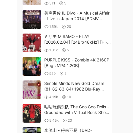
Res Flac 555MB]
311
5
美声男伶 IL Divo - A Musical Affair
- Live in Japan 2014 [BDMV
22.3GB]
1.59k
20
ミサモ MISAMO - PLAY
[2026.02.04] [24Bit/48kHz] [Hi-
Res Flac 440MB]
1.01k
5
PURPLE KISS - Zombie 4K 2160P
[Bugs MP4 1.2GB]
929
5
Simple Minds New Gold Dream
(81-82-83-84) 1982 Blu-Ray
Audio《BDMV 14.8G》
4.19k
10
咕咕玩偶乐队 The Goo Goo Dolls -
Grounded with Virtual Rock Show
2022《BDMV 20.3GB》
5.45k
20
李茂山 - 得来不易（DVD-