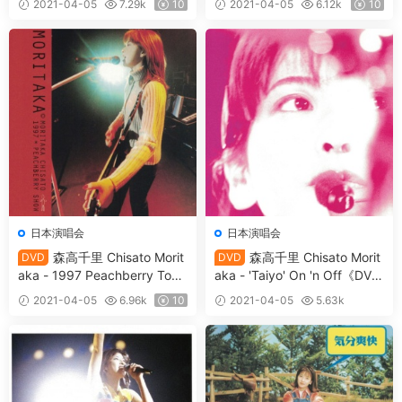
2021-04-05
7.29k
10
2021-04-05
6.12k
10
日本演唱会
日本演唱会
森高千里 Chisato Morit
森高千里 Chisato Morit
DVD
DVD
aka - 1997 Peachberry Tour
aka - 'Taiyo' On 'n Off《DVD
《DVD ISO 6.01G》
ISO 4.35G》
2021-04-05
6.96k
10
2021-04-05
5.63k
10