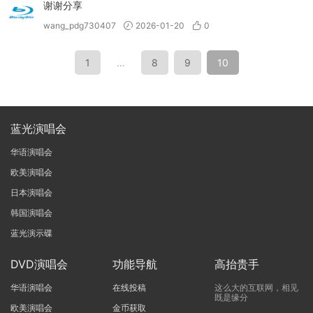
谢谢分享
wang_pdg730407
2026-01-20
0
1
…
8
9
10
蓝光演唱会
华语演唱会
欧美演唱会
日本演唱会
韩国演唱会
蓝光演示碟
DVD演唱会
功能导航
高抬贵手
华语演唱会
在线投稿
这么大的互联网，相见
既是缘分
欧美演唱会
金币获取