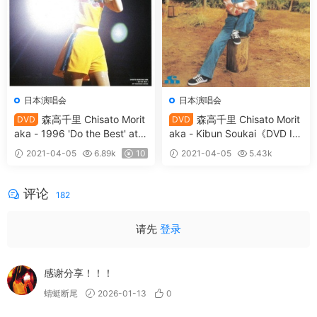
日本演唱会
日本演唱会
森高千里 Chisato Morit
森高千里 Chisato Morit
DVD
DVD
aka - 1996 'Do the Best' at Y
aka - Kibun Soukai《DVD IS
okohama Arena《DVD ISO
O 2.64G》
2021-04-05
6.89k
10
2021-04-05
5.43k
5.37G》
10
评论
182
请先
登录
感谢分享！！！
蜻蜓断尾
2026-01-13
0