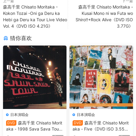
上一篇
下一篇
森高千里 Chisato Moritaka -
森高千里 Chisato Moritaka -
Kokon Tozai -Oni ga Deru ka
Kusai Mono ni wa Futa wo
Hebi ga Deru ka Tour Live Video
Shiro!!+Rock Alive《DVD ISO
Vol. 4《DVD ISO 4.21G》
3.77G》
猜你喜欢
日本演唱会
日本演唱会
森高千里 Chisato Morit
森高千里 Chisato Morit
DVD
DVD
aka - 1998 Sava Sava Tour
aka - Five《DVD ISO 3.55
《DVD ISO 6G》
G》