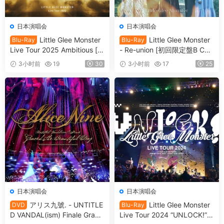
日本演唱会
日本演唱会
Little Glee Monster
Little Glee Monster
Blu-Ray
Blu-Ray
Live Tour 2025 Ambitious [自
- Re-union [初回限定盤B CD
购原盘] [BDISO 36.6GB]
＋Blu-ray] [2021.09.22] [自
3小时前
19
30
3小时前
17
25
购原盘] [DBISO 22.5GB]
日本演唱会
日本演唱会
アリス九號. - UNTITLE
Little Glee Monster
DVD
Blu-Ray
D VANDAL(ism) Finale Grace
Live Tour 2024 “UNLOCK!”