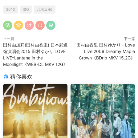
2013
ISO
乃木坂46
上一篇
下一篇
田村由加莉(田村由香里) 日本武道
田村由香里 田村ゆかり - Love
馆演唱会2015 田村ゆかり LOVE
Live 2009 Dreamy Maple
LIVE*Lantana in the
Crown《BDrip MKV 15.2G》
Moonlight《WEB-DL MKV 12G》
猜你喜欢