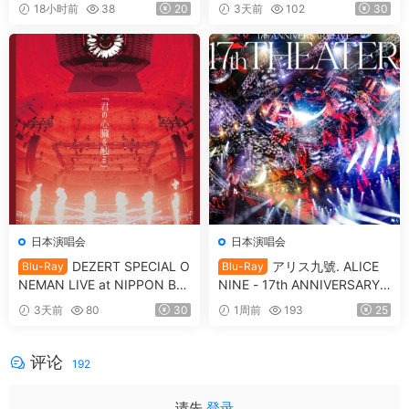
d The Beautiful Day Limited
[2024.07.06] [自购原盘] [BDI
18小时前
38
20
3天前
102
30
Edition [2009.11.11] [3DVD I
SO 39.8GB]
SO 7.53GB]
日本演唱会
日本演唱会
DEZERT SPECIAL O
アリス九號. ALICE
Blu-Ray
Blu-Ray
NEMAN LIVE at NIPPON BU
NINE - 17th ANNIVERSARY L
DOKAN Kimi no shinzou o sa
IVE 『17th THEATER』CD+B
3天前
80
30
1周前
193
25
waru 「君の心臓を触る」[20
D [2021.12.29] [BDISO 20.9
25.05.14] [BDISO 41.1GB]
GB]
评论
192
请先
登录