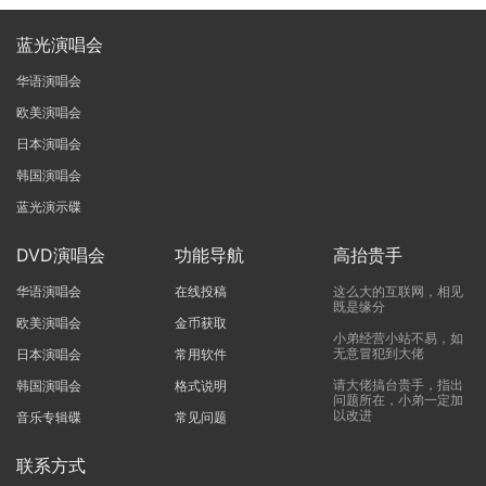
蓝光演唱会
华语演唱会
欧美演唱会
日本演唱会
韩国演唱会
蓝光演示碟
DVD演唱会
功能导航
高抬贵手
华语演唱会
在线投稿
这么大的互联网，相见
既是缘分
欧美演唱会
金币获取
小弟经营小站不易，如
无意冒犯到大佬
日本演唱会
常用软件
请大佬搞台贵手，指出
韩国演唱会
格式说明
问题所在，小弟一定加
以改进
音乐专辑碟
常见问题
联系方式