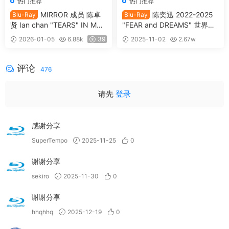
热门推荐
热门推荐
MIRROR 成员 陈卓
陈奕迅 2022-2025
Blu-Ray
Blu-Ray
贤 Ian chan "TEARS" IN MY
"FEAR and DREAMS" 世界巡
SIGHT SOLO CONCERT 202
迴演唱会 Eason Chan Fear an
2026-01-05
6.88k
39
2025-11-02
2.67w
4 Blu-ray 1080p AVC DTS-H
d Dreams Live 2025 [BDISO
39
DMA 5.1 [全网首发] [自购原
2BD 65.47GB]
盘] [BDISO 2BD 46.4GB]
评论
476
请先
登录
感谢分享
SuperTempo
2025-11-25
0
谢谢分享
sekiro
2025-11-30
0
谢谢分享
hhqhhq
2025-12-19
0