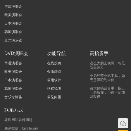
华语演唱会
欧美演唱会
日本演唱会
韩国演唱会
蓝光演示碟
DVD演唱会
功能导航
高抬贵手
华语演唱会
在线投稿
这么大的互联网，相见
既是缘分
欧美演唱会
金币获取
小弟经营小站不易，如
无意冒犯到大佬
日本演唱会
常用软件
请大佬搞台贵手，指出
韩国演唱会
格式说明
问题所在，小弟一定加
以改进
音乐专辑碟
常见问题
联系方式
处理网站各种问题
联系微信：lgychcom