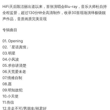
HiFi天后陈洁丽出道以来，首张演唱会Blu-ray，音乐大师杜自持
全程监督，超过130分钟全高清制作，收录30首现场演绎极级靓
声作品，音质画质完美呈现
专辑曲目
01. Opening
02.「星语真情」
03.明星
04.小风波
05.求你讲清楚
06.天荒爱未老
07.情难自制
08.愿
09.明知故犯
10.小天使
11.伤信
12.非走不可/男朋友/祝君好