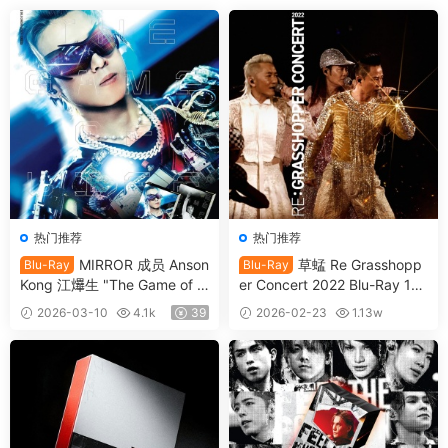
热门推荐
热门推荐
MIRROR 成员 Anson
草蜢 Re Grasshopp
Blu-Ray
Blu-Ray
Kong 江𤒹生 "The Game of Li
er Concert 2022 Blu-Ray 10
fe " In My Sight Solo Concert
80i [自购原盘] [BDISO 2BD 5
2026-03-10
4.1k
39
2026-02-23
1.13w
2024 1080i [自购原盘] [BDIS
3.5GB]
39
O 2BD 34.5GB]