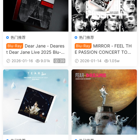
热门推荐
热门推荐
Dear Jane - Deares
MIRROR - FEEL TH
Blu-Ray
Blu-Ray
t Dear Jane Live 2025 Blu-ra
E PASSION CONCERT TOUR
y 1080p AVC DTS-HDMA 5.1
2024 Blu-ray 1080p AVC DT
2026-01-16
9.01k
39
2026-01-14
1.05w
[自购原盘] [全网首发] [BDISO
S-HDMA 5.1 [自购原盘] [全网
39
2BD 61.4GB]
首发] [BDISO 2BD 67.4GB]