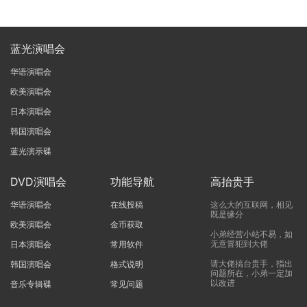
蓝光演唱会
华语演唱会
欧美演唱会
日本演唱会
韩国演唱会
蓝光演示碟
DVD演唱会
功能导航
高抬贵手
华语演唱会
在线投稿
这么大的互联网，相见
既是缘分
欧美演唱会
金币获取
小弟经营小站不易，如
无意冒犯到大佬
日本演唱会
常用软件
请大佬搞台贵手，指出
韩国演唱会
格式说明
问题所在，小弟一定加
以改进
音乐专辑碟
常见问题