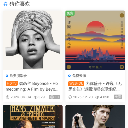
猜你喜欢
免费
欧美演唱会
免费资源
碧昂丝 Beyoncé - Ho
为你盛开 - 许巍《无
HDTV
WEB-DL
mecoming: A Film by Beyonc
尽光芒》巡回演唱会现场纪念
é 2019 [WEB-DL MKV 7.17G]
2019 [WEBDL MP4 2.47GB]
免费
2026-06-04
329
10
2025-12-20
4.85k