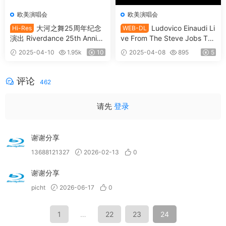
欧美演唱会
欧美演唱会
大河之舞25周年纪念
Ludovico Einaudi Li
Hi-Res
WEB-DL
演出 Riverdance 25th Annive
ve From The Steve Jobs The
rsary Show 2019 [WEB-DL M
atre 2019 音乐会 [Official Co
2025-04-10
1.95k
10
2025-04-08
895
5
KV 6.33GB]
ncert Film][WEB-DL MP4 41
5MB]
评论
462
请先
登录
谢谢分享
13688121327
2026-02-13
0
谢谢分享
picht
2026-06-17
0
1
…
22
23
24