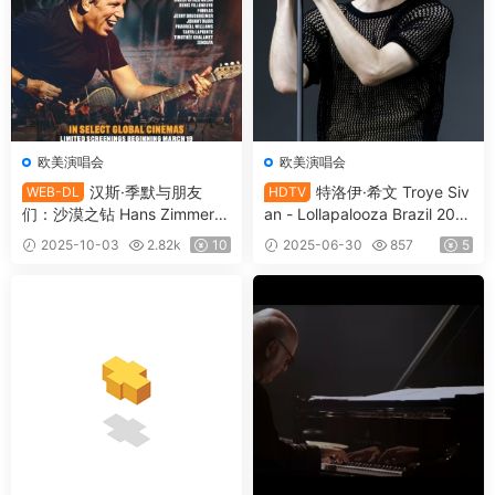
欧美演唱会
欧美演唱会
汉斯·季默与朋友
特洛伊·希文 Troye Siv
WEB-DL
HDTV
们：沙漠之钻 Hans Zimmer &
an - Lollapalooza Brazil 2019
Friends: Diamonds in the De
[画质一般] [HDTV TS 7.27GB]
2025-10-03
2.82k
10
2025-06-30
857
5
sert 2025 [WEB-DL MKV 6.2
5GB]