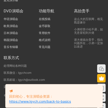
蓝光演示碟
DVD演唱会
功能导航
高抬贵手
华语演唱会
在线投稿
这么大的互联网，相见
既是缘分
欧美演唱会
金币获取
小弟经营小站不易，如
无意冒犯到大佬
日本演唱会
常用软件
请大佬搞台贵手，指出
韩国演唱会
格式说明
问题所在，小弟一定加
以改进
音乐专辑碟
常见问题
联系方式
处理网站各种问题
联系微信：lgychcom
联系邮箱：lgych@outlook.com
蓝光演唱会网 - 专注于ISO和BDMV蓝光演唱会下载服务
©2019-2026
蓝光演唱会
本站资源来源于网络用户网盘投稿，本站服务器不储
回归初心，专注演唱会资源：
存任何演唱会资源，版权归原作者所有，若侵犯了您的合法权益，请联系我们
https://www.lgych.com/back-to-basics
删除！