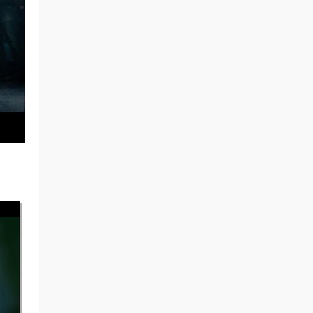
camel0720 • 6小时前
感謝熱心分享
来源：
イロクイ。 - 鋼鉄の空と涙と夢とプライド
と君 [DVD ISO 6.94GB]
xtj7224 • 8小时前
谢谢分享1542
来源：
EVERGLOW - CODE [2026.03.03]
[2160P 4K] [Bugs MP4 864.3MB]