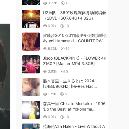
Audio《BDISO 7.93G》
3.77k
10
U2乐队 - 360°玫瑰碗体育场演唱会
（2DVD-ISO7.84G+4.32G）
6.91k
10
滨崎步2010-2011除夕夜倒数演唱会
Ayumi Hamasaki – COUNTDOWN
LIVE 2010-2011 A ～do it again～
6.73k
10
《REMUX TS 34.6G》
Jisoo (BLACKPINK) - FLOWER 4K
2160P [Master MP4 3.3GB]
3.93k
5
熊木杏里 - 生きるとは 2024
[24Bit/96kHz] [Hi-Res Flac
768MB]
1.72k
5
森高千里 Chisato Moritaka - 1996
'Do the Best' at Yokohama
Arena《DVD ISO 5.37G》
6.91k
10
范海伦Van Halen - Live Without A