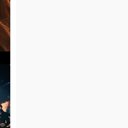
beautiful memory 〜forever moment 〜 2026
[BDISO 2BD 59GB]
gemini8 • 3小时前
谢谢分享.
来源：
Yes - Aurora (Deluxe edition) 2026 Blu-
Ray Auido [BDMV 9.93GB]
gemini8 • 3小时前
感谢分享
来源：
DEZERT SPECIAL ONEMAN LIVE at
NIPPON BUDOKAN Kimi no shinzou o sawaru
「君の心臓を触る」[2025.05.14] [BDISO 41.1GB]
camel0720 • 6小时前
感謝熱心分享
来源：
イロクイ。 - おわらないせかいのうたいか
た LIVE 2010 [DVD ISO 4.11GB]