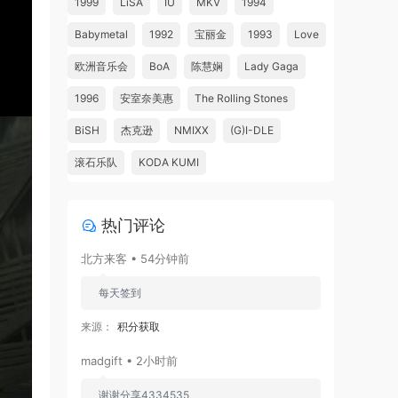
1999
LiSA
IU
MKV
1994
Babymetal
1992
宝丽金
1993
Love
欧洲音乐会
BoA
陈慧娴
Lady Gaga
1996
安室奈美惠
The Rolling Stones
BiSH
杰克逊
NMIXX
(G)I-DLE
滚石乐队
KODA KUMI
热门评论
北方来客 • 54分钟前
每天签到
来源：
积分获取
madgift • 2小时前
谢谢分享4334535