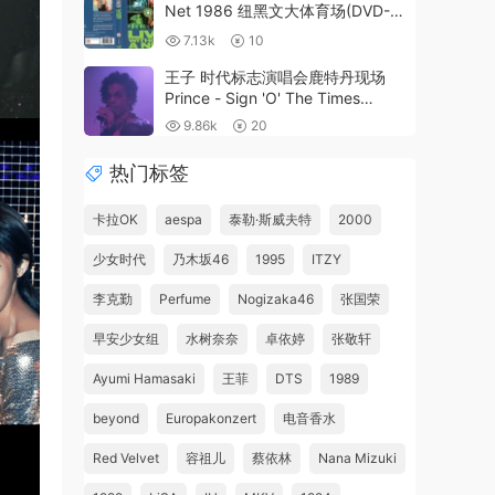
Net 1986 纽黑文大体育场(DVD-
ISO7.79GB)
7.13k
10
王子 时代标志演唱会鹿特丹现场
Prince - Sign 'O' The Times
1987《BDMV 22.5G》
9.86k
20
热门标签
卡拉OK
aespa
泰勒·斯威夫特
2000
少女时代
乃木坂46
1995
ITZY
李克勤
Perfume
Nogizaka46
张国荣
早安少女组
水树奈奈
卓依婷
张敬轩
Ayumi Hamasaki
王菲
DTS
1989
beyond
Europakonzert
电音香水
Red Velvet
容祖儿
蔡依林
Nana Mizuki