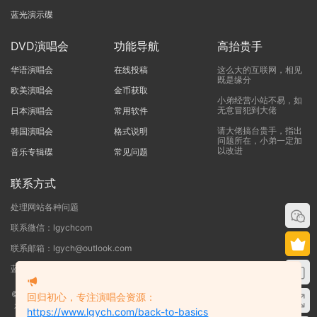
蓝光演示碟
DVD演唱会
功能导航
高抬贵手
华语演唱会
在线投稿
这么大的互联网，相见
既是缘分
欧美演唱会
金币获取
小弟经营小站不易，如
无意冒犯到大佬
日本演唱会
常用软件
请大佬搞台贵手，指出
韩国演唱会
格式说明
问题所在，小弟一定加
以改进
音乐专辑碟
常见问题
联系方式
处理网站各种问题
联系微信：lgychcom
联系邮箱：lgych@outlook.com
蓝光演唱会网 - 专注于ISO和BDMV蓝光演唱会下载服务
©2019-2026
蓝光演唱会
本站资源来源于网络用户网盘投稿，本站服务器不储
回归初心，专注演唱会资源：
存任何演唱会资源，版权归原作者所有，若侵犯了您的合法权益，请联系我们
https://www.lgych.com/back-to-basics