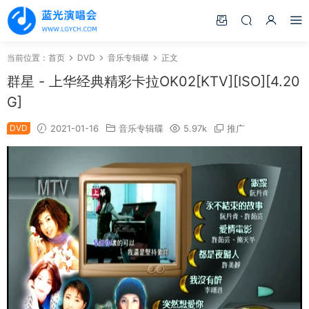
当前位置：
首页
DVD
音乐专辑碟
正文
群星 - 上华经典精彩卡拉OK02[KTV][ISO][4.20
G]
DVD
2021-01-16
音乐专辑碟
5.97k
推广