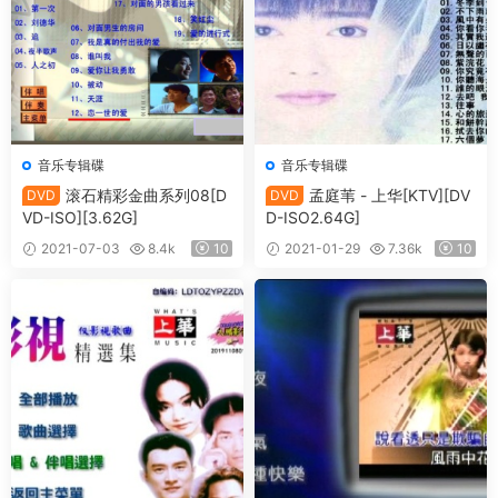
音乐专辑碟
音乐专辑碟
滚石精彩金曲系列08[D
孟庭苇 - 上华[KTV][DV
DVD
DVD
VD-ISO][3.62G]
D-ISO2.64G]
2021-07-03
8.4k
10
2021-01-29
7.36k
10