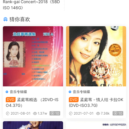
Rank-gai Concert~2018《5BD
ISO 146G》
猜你喜欢
音乐专辑碟
音乐专辑碟
孟庭苇精选 （2DVD-IS
孟庭苇 - 情人结 卡拉OK
DVD
DVD
O4.37G）
(DVD-ISO3.7G)
2021-08-01
1.37w
10
2021-07-01
7.36k
10