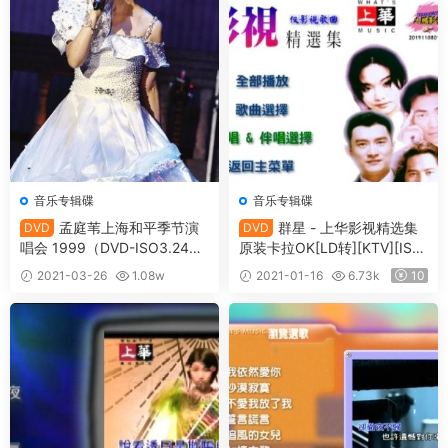
音乐专辑碟
音乐专辑碟
孟庭苇上海和平季节演
群星 - 上华影视精选集
DVD
DVD
唱会 1999（DVD-ISO3.24
原装卡拉OK[LD转][KTV][ISO]
G）
[7.6GB]
2021-03-26
1.08w
2021-01-16
6.73k
10
10