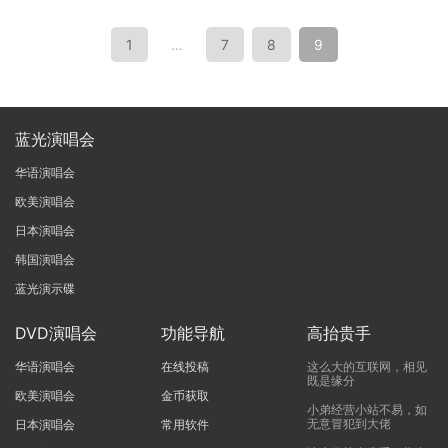
1
…
7
8
9
蓝光演唱会
华语演唱会
欧美演唱会
日本演唱会
韩国演唱会
蓝光演示碟
DVD演唱会
功能导航
高抬贵手
华语演唱会
在线投稿
这么大的互联网，相见
既是缘分
欧美演唱会
金币获取
小弟经营小站不易，如
无意冒犯到大佬
日本演唱会
常用软件