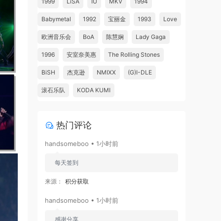
1999
LiSA
IU
MKV
1994
Babymetal
1992
宝丽金
1993
Love
欧洲音乐会
BoA
陈慧娴
Lady Gaga
1996
安室奈美惠
The Rolling Stones
BiSH
杰克逊
NMIXX
(G)I-DLE
滚石乐队
KODA KUMI
热门评论
handsomeboo • 1小时前
每天签到
来源：
积分获取
handsomeboo • 1小时前
感谢分享