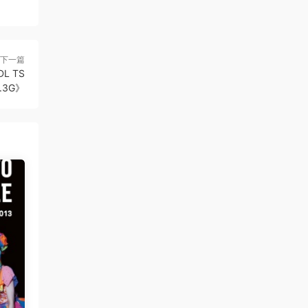
下一篇
DL TS
.3G》