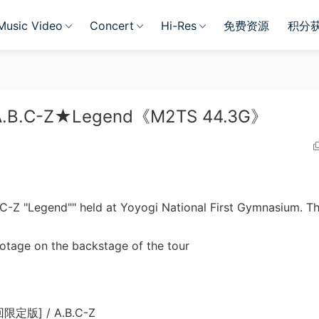
Music Video
Concert
Hi-Res
免费资源
积分
4 A.B.C-Z★Legend《M2TS 44.3G》
C-Z "Legend"" held at Yoyogi National First Gymnasium. Th
otage on the backstage of the tour
回限定版] / A.B.C-Z