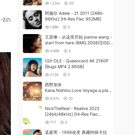
TOKYO DOME 2016《BDMV双碟
1.23w
30
63.3G》
』
阿黛尔 Adele - 21 2011 [24Bit-
96Khz] [Hi-Res Flac 952MB]
-Zの
1.86k
5
王若琳 - 从这里开始 joanna wang -
start from here (BMG.2008)[DSD
DSF 2.99GB]
4.86k
5
(G)I-DLE - Queencard 4K 2160P
[Bugs MP4 2.96GB]
2.12k
5
西野加奈
Kana.Nishino.Love.Voyage.a.place
.of.my.heart.2012《ISO 37.6G》
9.57k
20
NickTheReal - Realive 2023
[24bit/48kHz] [Hi-Res Flac
220MB]
717
5
孟庭苇 - 1998改变 典藏特辑卡拉