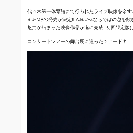
代々木第一体育館にて行われたライブ映像を余すことなく収録!!
Blu-rayの発売が決定!! A.B.C-Zならでは
魅力が詰まった映像作品が遂に完成! 初回限定版は
コンサートツアーの舞台裏に追ったツアードキュ