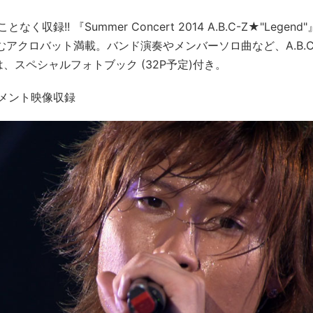
 『Summer Concert 2014 A.B.C-Z★"Legend"
の息を飲むアクロバット満載。バンド演奏やメンバーソロ曲など、A.B.C
、スペシャルフォトブック (32P予定)付き。
メント映像収録