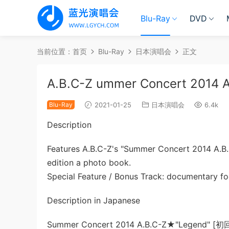
Blu-Ray
DVD
当前位置：
首页
Blu-Ray
日本演唱会
正文
A.B.C-Z ummer Concert 201
Blu-Ray
2021-01-25
日本演唱会
6.4k
Description
Features A.B.C-Z's "Summer Concert 2014 A.B.
edition a photo book.
Special Feature / Bonus Track: documentary fo
Description in Japanese
Summer Concert 2014 A.B.C-Z★"Legend" [初