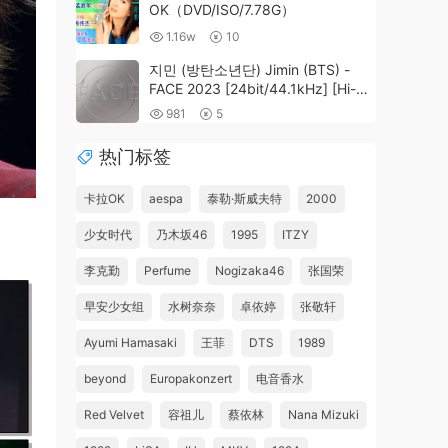
OK（DVD/ISO/7.78G）
1.16w
10
지민 (방탄소년단) Jimin (BTS) -
FACE 2023 [24bit/44.1kHz] [Hi-
Res Flac 231MB]
981
5
热门标签
卡拉OK
aespa
泰勒·斯威夫特
2000
少女时代
乃木坂46
1995
ITZY
李克勤
Perfume
Nogizaka46
张国荣
早安少女组
水树奈奈
卓依婷
张敬轩
Ayumi Hamasaki
王菲
DTS
1989
beyond
Europakonzert
电音香水
Red Velvet
容祖儿
蔡依林
Nana Mizuki