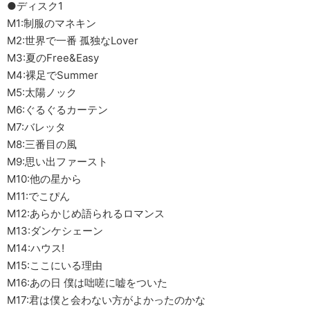
●ディスク1
M1:制服のマネキン
M2:世界で一番 孤独なLover
M3:夏のFree&Easy
M4:裸足でSummer
M5:太陽ノック
M6:ぐるぐるカーテン
M7:バレッタ
M8:三番目の風
M9:思い出ファースト
M10:他の星から
M11:でこぴん
M12:あらかじめ語られるロマンス
M13:ダンケシェーン
M14:ハウス!
M15:ここにいる理由
M16:あの日 僕は咄嗟に嘘をついた
M17:君は僕と会わない方がよかったのかな