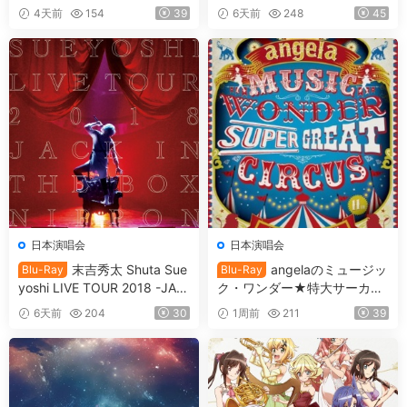
NA [BDMV 90.9GB]
4天前
154
39
6天前
248
45
日本演唱会
日本演唱会
末吉秀太 Shuta Sue
angelaのミュージッ
Blu-Ray
Blu-Ray
yoshi LIVE TOUR 2018 -JAC
ク・ワンダー★特大サーカス
K IN THE BOX -NIPPON BU
in 日本武道館 ～僕等は目指し
6天前
204
30
1周前
211
39
DOKAN [BDMV 36.7GB]
たShangri-La～ 2017 [BDMV
2BD 78.1GB]