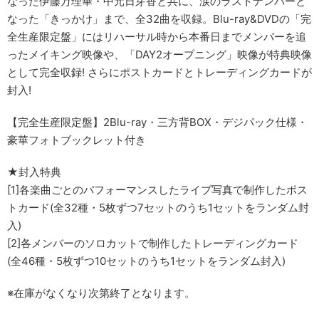
なった伊藤万理華・中元日芽香と共に、涙のラストナンバーと
なった「きっかけ」まで、全32曲を収録。Blu-ray&DVDの「完
全生産限定盤」にはリハーサル時から本番日までメンバーを追
ったメイキング映像や、「DAY2オープニング」映像が特典映像
として完全収録! さらにポストカードとトレーディングカードが
封入!
【完全生産限定盤】2Blu-ray・三方背BOX・デジパック仕様・
豪華フォトブックレット付き
★封入特典
[1]各楽曲ごとのパフォーマンスしたライブ写真で制作したポス
トカード(全32種・5枚ずつ7セットのうち1セットをランダム封
入)
[2]各メンバーのソロカットで制作したトレーディングカード
(全46種・5枚ずつ10セットのうち1セットをランダム封入)
※在庫がなくなり次第終了となります。