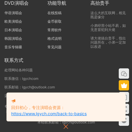
DVD演唱会
功能导航
高抬贵手
华语演唱会
在线投稿
这么大的互联网，相见
既是缘分
欧美演唱会
金币获取
小弟经营小站不易，如
无意冒犯到大佬
日本演唱会
常用软件
请大佬搞台贵手，指出
韩国演唱会
格式说明
问题所在，小弟一定加
以改进
音乐专辑碟
常见问题
联系方式
处理网站各种问题
联系微信：lgychcom
联系邮箱：lgych@outlook.com
蓝光演唱会网 - 专注于ISO和BDMV蓝光演唱会下载服务
©2019-2026
蓝光演唱会
本站资源来源于网络用户网盘投稿，本站服务器不储
回归初心，专注演唱会资源：
存任何演唱会资源，版权归原作者所有，若侵犯了您的合法权益，请联系我们
https://www.lgych.com/back-to-basics
删除！
本站联系邮箱：lgych@outlook.com