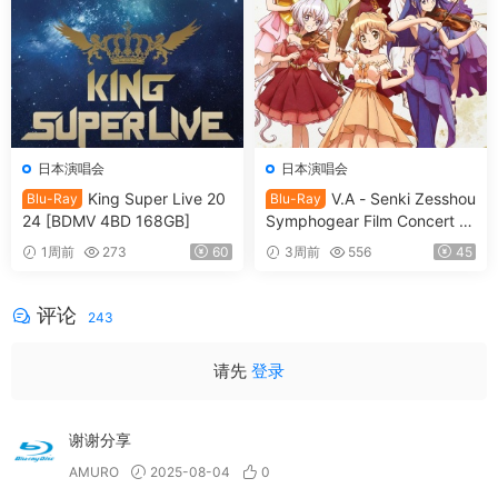
日本演唱会
日本演唱会
King Super Live 20
V.A - Senki Zesshou
Blu-Ray
Blu-Ray
24 [BDMV 4BD 168GB]
Symphogear Film Concert 2
025 SymphoNare 戦姫絶唱
1周前
273
60
3周前
556
45
シンフォギア フィルムコンサ
ート2025 [2026.07.15] [BDM
V 80.3GB]
评论
243
请先
登录
谢谢分享
AMURO
2025-08-04
0