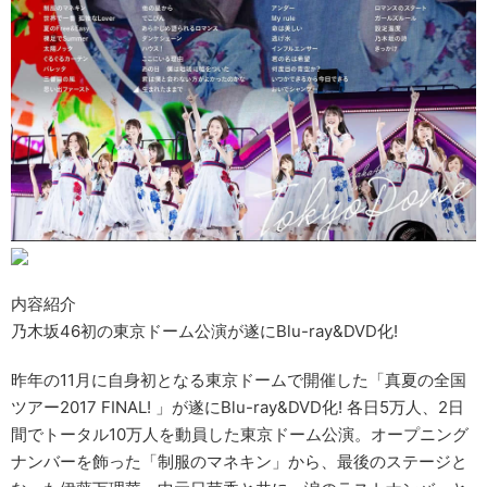
内容紹介
乃木坂46初の東京ドーム公演が遂にBlu-ray&DVD化!
昨年の11月に自身初となる東京ドームで開催した「真夏の全国
ツアー2017 FINAL! 」が遂にBlu-ray&DVD化! 各日5万人、2日
間でトータル10万人を動員した東京ドーム公演。オープニング
ナンバーを飾った「制服のマネキン」から、最後のステージと