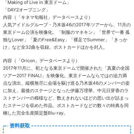
「Making of Live in 東京ドーム」
「DAY2オープニング」
内容（「キネマ旬報社」データベースより）
人気アイドルグループ・乃木坂46の2017年ツアーから、11月の
東京ドーム公演を映像化。「制服のマネキン」「世界で一番 孤
独なLover」「夏のFree&Easy」「裸足でSummer」「きっか
け」など全32曲を収録。ポストカードほかを封入。
内容（「Oricon」データベースより）
2017年11月に、初となる東京ドームで開催された「真夏の全国
ツアー2017 FINAL!」を映像化。東京ドームならではの迫力満
点な演出、縦横無尽に会場を駆け巡る乃木坂46のメンバーの姿
に加え、最後のステージとなった伊藤万理華、中元日芽香のラ
ストナンバーの模様など、数えきれないほどの思い出が詰まっ
たステージを収めた作品。ポストカードなどの数々の特典を同
梱した完全生産限定盤Blu-ray。
资料获取