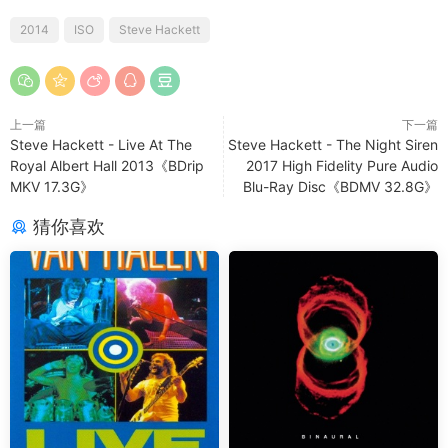
2014
ISO
Steve Hackett
上一篇
下一篇
Steve Hackett - Live At The
Steve Hackett - The Night Siren
Royal Albert Hall 2013《BDrip
2017 High Fidelity Pure Audio
MKV 17.3G》
Blu-Ray Disc《BDMV 32.8G》
猜你喜欢