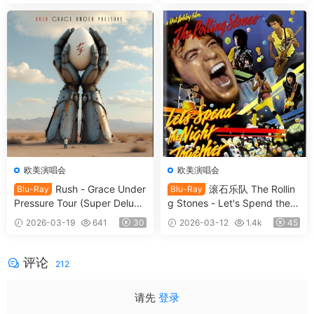
2GB]
欧美演唱会
欧美演唱会
Rush - Grace Under
滚石乐队 The Rollin
Blu-Ray
Blu-Ray
Pressure Tour (Super Deluxe
g Stones - Let's Spend the
Edition) 2026 [BDISO 46.4G
Night Together (2026, 4K U
2026-03-19
641
30
2026-03-12
1.4k
45
B]
HD Blu-ray) [BDISO 68.9GB]
评论
212
请先
登录