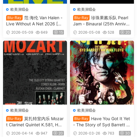
欧美演唱会
欧美演唱会
范·海伦 Van Halen -
珍珠果酱乐队 Pearl
Blu-Ray
Blu-Ray
Live Without A Net 2026 [BD
Jam - Binaural (25th Anniver
ISO 13.2GB]
sary Edition) (2025, Blu-ray
2026-05-09
649
15
2026-05-08
528
20
Audio) [BDISO 12.5GB]
欧美演唱会
欧美演唱会
莫扎特室内乐 Mozar
Have You Got It Yet
Blu-Ray
Blu-Ray
t Clarinet Quintet K.581, Hor
- The Story of Syd Barrett a
n Quintet K.407 & String Qu
nd Pink Floyd 2024 [BDISO
2026-04-14
947
20
2026-03-26
763
30
artet K.169 2010 [BDISO 22.
35.4GB]