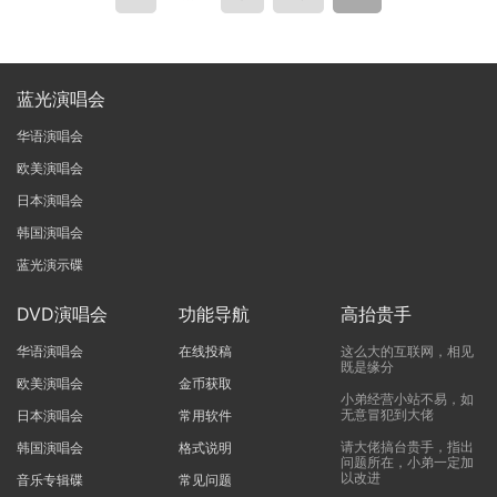
蓝光演唱会
华语演唱会
欧美演唱会
日本演唱会
韩国演唱会
蓝光演示碟
DVD演唱会
功能导航
高抬贵手
华语演唱会
在线投稿
这么大的互联网，相见
既是缘分
欧美演唱会
金币获取
小弟经营小站不易，如
无意冒犯到大佬
日本演唱会
常用软件
请大佬搞台贵手，指出
韩国演唱会
格式说明
问题所在，小弟一定加
以改进
音乐专辑碟
常见问题