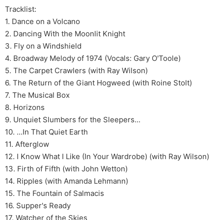
Tracklist:
1. Dance on a Volcano
2. Dancing With the Moonlit Knight
3. Fly on a Windshield
4. Broadway Melody of 1974 (Vocals: Gary O'Toole)
5. The Carpet Crawlers (with Ray Wilson)
6. The Return of the Giant Hogweed (with Roine Stolt)
7. The Musical Box
8. Horizons
9. Unquiet Slumbers for the Sleepers...
10. ...In That Quiet Earth
11. Afterglow
12. I Know What I Like (In Your Wardrobe) (with Ray Wilson)
13. Firth of Fifth (with John Wetton)
14. Ripples (with Amanda Lehmann)
15. The Fountain of Salmacis
16. Supper's Ready
17. Watcher of the Skies