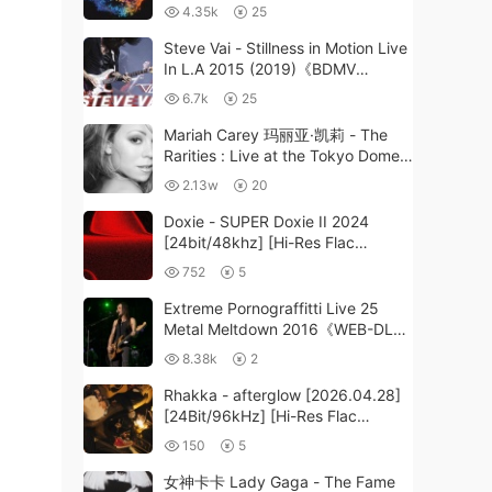
COMPLETE《BDMV 32.1GB》
4.35k
25
Steve Vai - Stillness in Motion Live
In L.A 2015 (2019)《BDMV
42.4G》
6.7k
25
Mariah Carey 玛丽亚·凯莉 - The
Rarities : Live at the Tokyo Dome
1996 (2020) [BDMV 20.8GB]
2.13w
20
Doxie - SUPER Doxie II 2024
[24bit/48khz] [Hi-Res Flac
301MB]
752
5
Extreme Pornograffitti Live 25
Metal Meltdown 2016《WEB-DL
MKV 11.2G》
8.38k
2
Rhakka - afterglow [2026.04.28]
[24Bit/96kHz] [Hi-Res Flac
459MB]
150
5
女神卡卡 Lady Gaga - The Fame