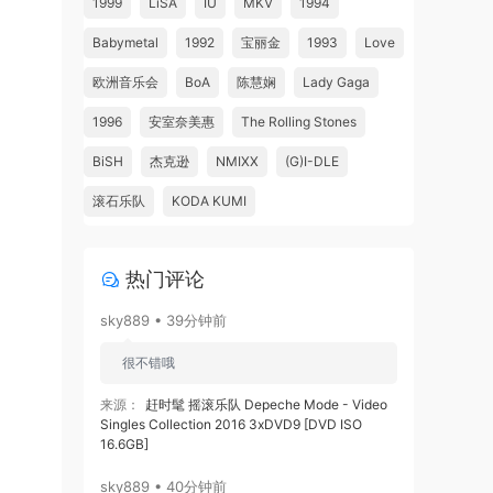
1999
LiSA
IU
MKV
1994
Babymetal
1992
宝丽金
1993
Love
欧洲音乐会
BoA
陈慧娴
Lady Gaga
1996
安室奈美惠
The Rolling Stones
BiSH
杰克逊
NMIXX
(G)I-DLE
滚石乐队
KODA KUMI
热门评论
sky889 • 39分钟前
很不错哦
来源：
赶时髦 摇滚乐队 Depeche Mode - Video
Singles Collection 2016 3xDVD9 [DVD ISO
16.6GB]
sky889 • 40分钟前