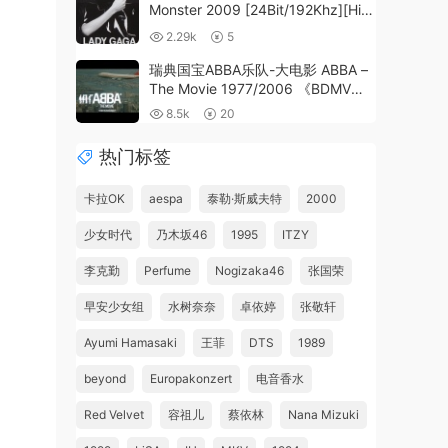
Monster 2009 [24Bit/192Khz][Hi-
Res Flac 1.37GB]
2.29k
5
瑞典国宝ABBA乐队-大电影 ABBA –
The Movie 1977/2006 《BDMV
18.3G》
8.5k
20
热门标签
卡拉OK
aespa
泰勒·斯威夫特
2000
少女时代
乃木坂46
1995
ITZY
李克勤
Perfume
Nogizaka46
张国荣
早安少女组
水树奈奈
卓依婷
张敬轩
Ayumi Hamasaki
王菲
DTS
1989
beyond
Europakonzert
电音香水
Red Velvet
容祖儿
蔡依林
Nana Mizuki