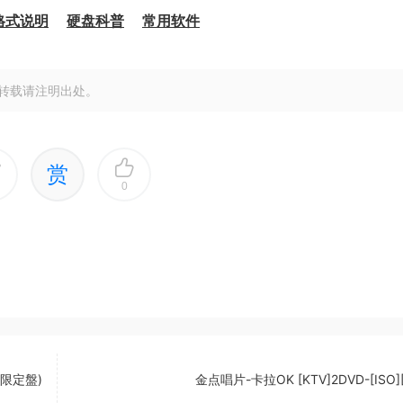
格式说明
硬盘科普
常用软件
转载请注明出处。
赏
0
初回限定盤)
金点唱片-卡拉OK [KTV]2DVD-[ISO][