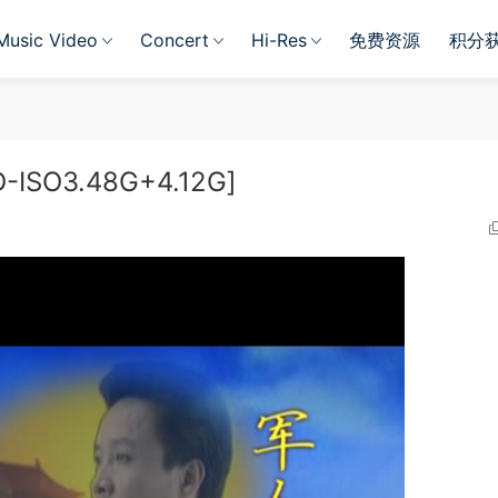
Music Video
Concert
Hi-Res
免费资源
积分
ISO3.48G+4.12G]