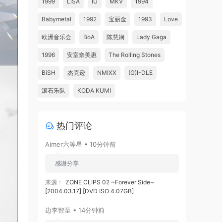
1999
LiSA
IU
MKV
1994
Babymetal
1992
宝丽金
1993
Love
欧洲音乐会
BoA
陈慧娴
Lady Gaga
1996
安室奈美惠
The Rolling Stones
BiSH
杰克逊
NMIXX
(G)I-DLE
滚石乐队
KODA KUMI
热门评论
Aimer六等星 • 10分钟前
感谢分享
来源：
ZONE CLIPS 02 ~Forever Side~
[2004.03.17] [DVD ISO 4.07GB]
边李智至 • 14分钟前