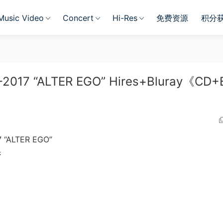
Music Video
Concert
Hi-Res
免费资源
积分
-2017 “ALTER EGO” Hires+Bluray《CD+
 “ALTER EGO”
き