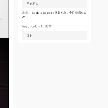
不忘初心
来源：
Back to Basics：回归初心，专注演唱会资
源
beyondnb • 1小时前
签到
来源：
积分获取
天意人生 • 2小时前
支持初心
来源：
Back to Basics：回归初心，专注演唱会资
源
kenphen • 4小时前
谢谢分享
来源：
Link! Like! Love Live! - Link! Like! ラブラ