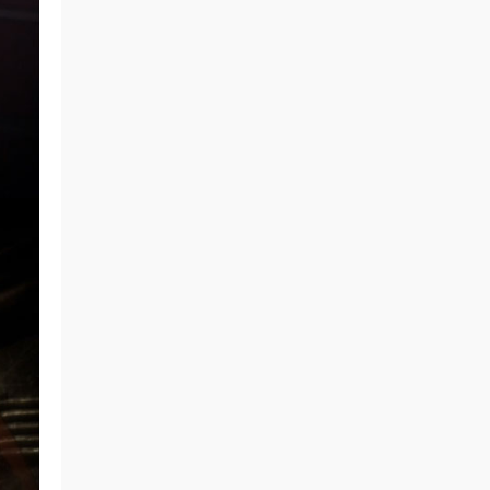
イブ! - 蓮ノ空女学院スクールアイドルクラブ
103rd Graduation Album ～Full Bloom Memories
～ Murano Sayaka) [2026.07.01]
kenphen • 4小时前
谢谢分享
来源：
Little Glee Monster Live Tour 2024
“UNLOCK!” [2024.07.06] [自购原盘] [BDISO
39.8GB]
zms0077 • 4小时前
签到
来源：
积分获取
zms0077 • 4小时前
谢谢分享
来源：
方大同 15 Live In Hong Kong 2011 香港演
唱会 [BDMV 41.51G]