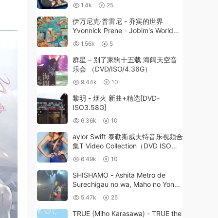
2015 [BDMV 26GB]
1.4k
25
伊万尼克·普雷尼 - 乔宾的世界
Yvonnick Prene - Jobim's World
2024 [24Bit-96kHz] [Hi-Res Flac
1.56k
5
664MB]
群星 – 别了家驹十五载 海阔天空音
乐会 （DVD/ISO/4.36G）
9.44k
10
黎明 - 烟火 新曲+精选[DVD-
ISO3.58G]
6.36k
10
aylor Swift 泰勒斯威夫特音乐视频合
集T Video Collection（DVD ISO
4.08G）
6.49k
10
SHISHAMO - Ashita Metro de
Surechigau no wa, Maho no Yona
Koi 2017《BDISO 43.9G》
5.47k
25
TRUE (Miho Karasawa) - TRUE the