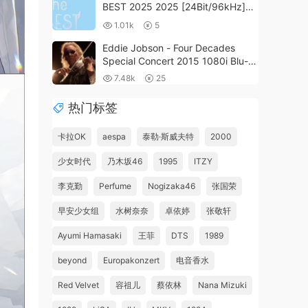
BEST 2025 2025 [24Bit/96kHz]
[Hi-Res Flac 4.46GB]
1.01k
5
Eddie Jobson - Four Decades
Special Concert 2015 1080i Blu-
ray《BDMV 40.2G》
7.48k
25
热门标签
卡拉OK
aespa
泰勒·斯威夫特
2000
少女时代
乃木坂46
1995
ITZY
李克勤
Perfume
Nogizaka46
张国荣
早安少女组
水树奈奈
卓依婷
张敬轩
Ayumi Hamasaki
王菲
DTS
1989
beyond
Europakonzert
电音香水
Red Velvet
容祖儿
蔡依林
Nana Mizuki