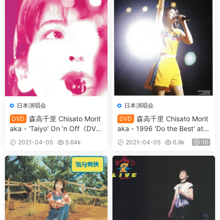
日本演唱会
日本演唱会
森高千里 Chisato Morit
森高千里 Chisato Morit
DVD
DVD
aka - 'Taiyo' On 'n Off《DVD
aka - 1996 'Do the Best' at Y
ISO 4.35G》
okohama Arena《DVD ISO
2021-04-05
5.64k
2021-04-05
6.9k
10
5.37G》
10