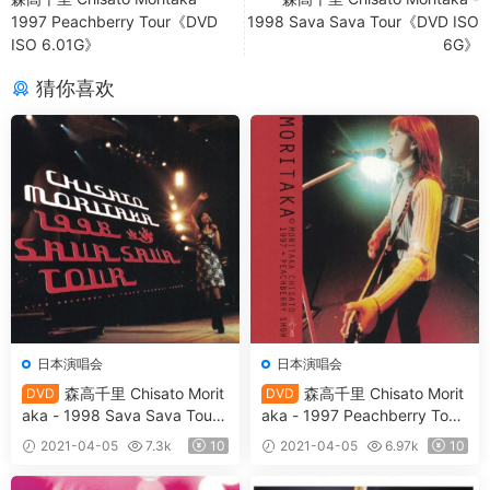
1997 Peachberry Tour《DVD
1998 Sava Sava Tour《DVD ISO
ISO 6.01G》
6G》
猜你喜欢
日本演唱会
日本演唱会
森高千里 Chisato Morit
森高千里 Chisato Morit
DVD
DVD
aka - 1998 Sava Sava Tour
aka - 1997 Peachberry Tour
《DVD ISO 6G》
《DVD ISO 6.01G》
2021-04-05
7.3k
10
2021-04-05
6.97k
10