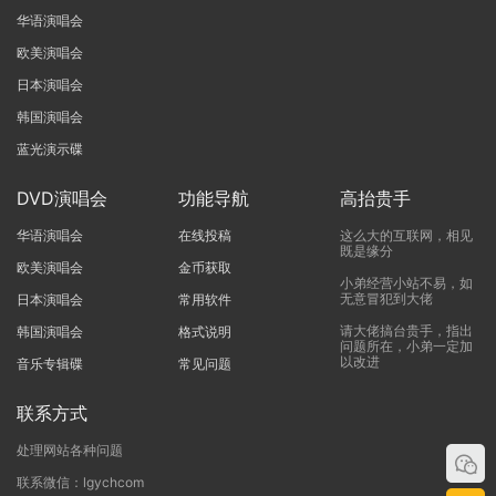
华语演唱会
欧美演唱会
日本演唱会
韩国演唱会
蓝光演示碟
DVD演唱会
功能导航
高抬贵手
华语演唱会
在线投稿
这么大的互联网，相见
既是缘分
欧美演唱会
金币获取
小弟经营小站不易，如
无意冒犯到大佬
日本演唱会
常用软件
请大佬搞台贵手，指出
韩国演唱会
格式说明
问题所在，小弟一定加
以改进
音乐专辑碟
常见问题
联系方式
处理网站各种问题
联系微信：lgychcom