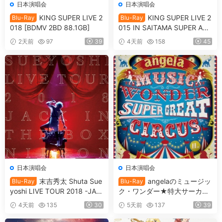
日本演唱会
日本演唱会
KING SUPER LIVE 2
KING SUPER LIVE 2
Blu-Ray
Blu-Ray
018 [BDMV 2BD 88.1GB]
015 IN SAITAMA SUPER ARE
NA [BDMV 90.9GB]
2天前
97
39
4天前
158
45
日本演唱会
日本演唱会
末吉秀太 Shuta Sue
angelaのミュージッ
Blu-Ray
Blu-Ray
yoshi LIVE TOUR 2018 -JAC
ク・ワンダー★特大サーカス
K IN THE BOX -NIPPON BU
in 日本武道館 ～僕等は目指し
4天前
135
30
5天前
137
39
DOKAN [BDMV 36.7GB]
たShangri-La～ 2017 [BDMV
2BD 78.1GB]