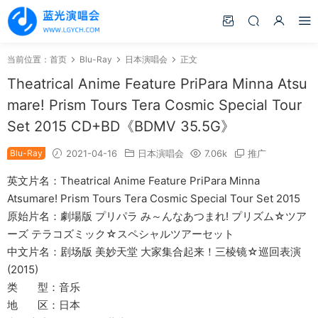
当前位置：
首页
Blu-Ray
日本演唱会
正文
Theatrical Anime Feature PriPara Minna Atsu
mare! Prism Tours Tera Cosmic Special Tour
Set 2015 CD+BD《BDMV 35.5G》
Blu-Ray
2021-04-16
日本演唱会
7.06k
推广
英文片名：Theatrical Anime Feature PriPara Minna
Atsumare! Prism Tours Tera Cosmic Special Tour Set 2015
原始片名：劇場版 プリパラ み～んなあつまれ! プリズム☆ツア
ーズ テラコズミック☆スペシャルツアーセット
中文片名：剧场版 美妙天堂 大家集合起来！三棱镜☆巡回表演
(2015)
类 型：音乐
地 区：日本