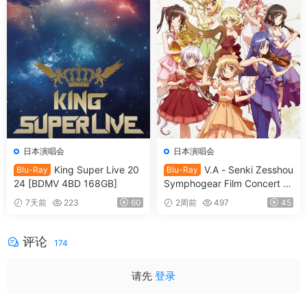
日本演唱会
日本演唱会
King Super Live 20
V.A - Senki Zesshou
Blu-Ray
Blu-Ray
24 [BDMV 4BD 168GB]
Symphogear Film Concert 2
025 SymphoNare 戦姫絶唱
7天前
223
60
2周前
497
45
シンフォギア フィルムコンサ
ート2025 [2026.07.15] [BDM
V 80.3GB]
评论
174
请先
登录