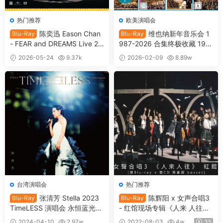
热门推荐
欧美演唱会
陈奕迅 Eason Chan
维也纳新年音乐会 1
Blu-Ray
Blu-Ray
- FEAR and DREAMS Live 20
987-2026 合集终极收藏 19碟
22-2025 (4K UHD 2-Blu-ray)
Vienna Philharmonic New Ye
2026-05-24
9.37k
2026-02-09
8.89w
2026 [BDMV 2BD 127GB]
ar's Concert 1987-2026 19x
59
360
Blu-ray [BDMV 17BD 710.16
GB]
台湾演唱会
热门推荐
张清芳 Stella 2023
陈辉阳 x 女声合唱3
Blu-Ray
Blu-Ray
TimeLESS 演唱会 永恒蓝光版
- 红馆现场专辑《人来 人往》
Stella TimeLESS Live Concer
双Bluray 限量版 2021《BDM
2024-04-10
2.97w
2022-08-03
4w
35