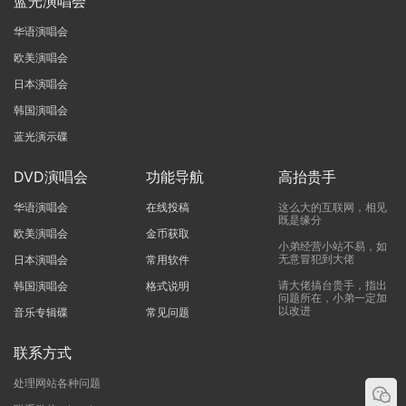
蓝光演唱会
华语演唱会
欧美演唱会
日本演唱会
韩国演唱会
蓝光演示碟
DVD演唱会
功能导航
高抬贵手
华语演唱会
在线投稿
这么大的互联网，相见
既是缘分
欧美演唱会
金币获取
小弟经营小站不易，如
无意冒犯到大佬
日本演唱会
常用软件
请大佬搞台贵手，指出
韩国演唱会
格式说明
问题所在，小弟一定加
以改进
音乐专辑碟
常见问题
联系方式
处理网站各种问题