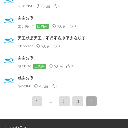
10011120
6天前
0
谢谢分享
太子关-JC
已购买
6天前
0
天王就是天王，不得不说水平太在线了
11155677
5天前
0
谢谢分享。
qsb1104
已购买
5天前
0
感谢分享
gxgd186
4天前
0
1
…
5
6
7