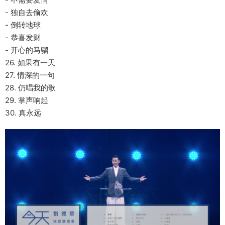
- 独自去偷欢
- 倒转地球
- 恭喜发财
- 开心的马骝
26. 如果有一天
27. 情深的一句
28. 仍唱我的歌
29. 掌声响起
30. 真永远