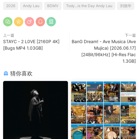
2026
Andy Lau
BDMV
Tody...is the Day Andy Lau
刘德华
上一篇
下一篇
STAYC - 2 L0VE [2160P 4K]
BanG Dream! - Ave Musica (Ave
[Bugs MP4 1.03GB]
Mujica) [2026.06.17]
[24Bit/96kHz] [Hi-Res Flac
1.3GB]
猜你喜欢