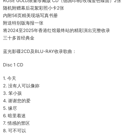
ROSE GOLD限量珍藏版 CD（德国印制/玫瑰金色碟面）2张
随机附赠幕后花絮彩照小卡2张
内附56页精美现场写真书册
附送特别版海报一张
将2024至2025年香港红馆最终站的精彩演出完整收录
三十多首经典金
蓝光影碟2CD及BLU-RAY收录歌曲：
Disc 1 CD
1. 今天
2. 没有人可以像妳
3. 笨小孩
4. 谢谢您的爱
5. 缘尽
6. 暗里着迷
7. 情感的禁区
8. 可不可以