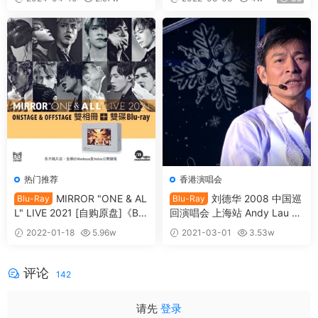
t 2023 [BDMV 38.12GB]
V 2BD 51.8GB》
30
热门推荐
香港演唱会
MIRROR "ONE & AL
刘德华 2008 中国巡
Blu-Ray
Blu-Ray
L" LIVE 2021 [自购原盘]《BD
回演唱会 上海站 Andy Lau Sh
MV 2BD 54.1G》
anghai Concert 2008《4K B
2022-01-18
5.96w
2021-03-01
3.53w
DISO 74.9G》
35
30
评论
142
请先
登录