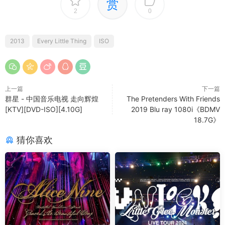
赏
2
0
2013
Every Little Thing
ISO
上一篇
下一篇
群星 - 中国音乐电视 走向辉煌
The Pretenders With Friends
[KTV][DVD-ISO][4.10G]
2019 Blu ray 1080i《BDMV
18.7G》
猜你喜欢