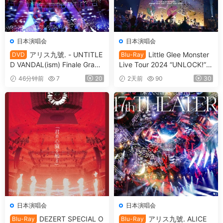
日本演唱会
日本演唱会
アリス九號. - UNTITLE
Little Glee Monster
DVD
Blu-Ray
D VANDAL(ism) Finale Grace
Live Tour 2024 “UNLOCK!”
d The Beautiful Day Limited
[2024.07.06] [自购原盘] [BDI
46分钟前
7
20
2天前
90
30
Edition [2009.11.11] [3DVD I
SO 39.8GB]
SO 7.53GB]
日本演唱会
日本演唱会
DEZERT SPECIAL O
アリス九號. ALICE
Blu-Ray
Blu-Ray