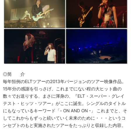
◎简 介
毎年恒例のELTツアーの2013年バージョンのツアー映像作品。
15年分の感謝を引っさげ、これまでにない程の大ヒット曲の
数々でお送りする、まさに渾身の、『ELT・スーパー・グレイ
テスト・ヒッツ・ツアー』がここに誕生。シングルのタイトル
にもなっているキーワード「- ON AND ON -」 これまでと、そ
してこれからもずっと続いていく未来のために・・・というコ
ンセプトのもと実施されたツアーをたっぷりと収録した内容。