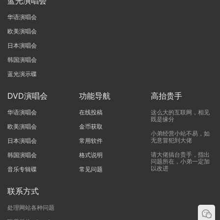
蓝光演唱会
华语演唱会
欧美演唱会
日本演唱会
韩国演唱会
蓝光演示碟
DVD演唱会
功能导航
高抬贵手
华语演唱会
在线投稿
这么大的互联网，相见
既是缘分
欧美演唱会
金币获取
小弟经营小站不易，如
无意冒犯到大佬
日本演唱会
常用软件
请大佬搞台贵手，指出
韩国演唱会
格式说明
问题所在，小弟一定加
以改进
音乐专辑碟
常见问题
联系方式
处理网站各种问题