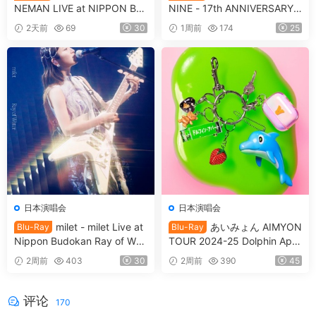
NEMAN LIVE at NIPPON BU
NINE - 17th ANNIVERSARY L
DOKAN Kimi no shinzou o sa
IVE 『17th THEATER』CD+B
2天前
69
30
1周前
174
25
waru 「君の心臓を触る」[20
D [2021.12.29] [BDISO 20.9
25.05.14] [BDISO 41.1GB]
GB]
日本演唱会
日本演唱会
milet - milet Live at
あいみょん AIMYON
Blu-Ray
Blu-Ray
Nippon Budokan Ray of Wat
TOUR 2024-25 Dolphin Apar
er [2026.06.17] [BDISO 41.3
tment IN Osaka Castle Hall
2周前
403
30
2周前
390
45
GB]
[2025.09.17] [BDISO 2BD 9
0.8GB]
评论
170