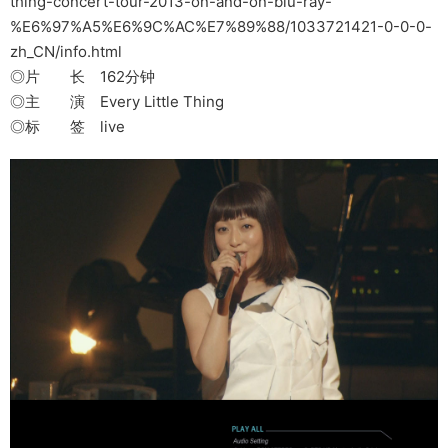
thing-concert-tour-2013-on-and-on-blu-ray-
%E6%97%A5%E6%9C%AC%E7%89%88/1033721421-0-0-0-
zh_CN/info.html
◎片 长 162分钟
◎主 演 Every Little Thing
◎标 签 live