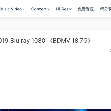
Music Video
Concert
Hi-Res
免费资源
积分
2019 Blu ray 1080i《BDMV 18.7G》