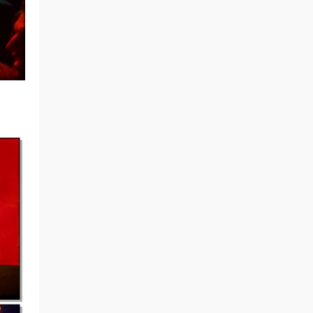
chenrunjian • 7小时前
永远支持
来源：
Back to Basics：回归初心，专注演唱会资
源
yuanfei0716 • 8小时前
感谢分享
来源：
KING SUPER LIVE 2018 [BDMV 2BD
88.1GB]