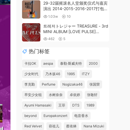
1.35GB]
29-32届摇滚名人堂颁奖仪式与嘉宾
演出 2014-2015-2016-2017打包
《Remux MKV 83G》
1.03w
10
트레저トレジャー TREASURE - 3rd
MINI ALBUM [LOVE PULSE]
[2025.09.01] [24Bit/48kHz] [Hi-
462
5
Res Flac 154MB]
热门标签
卡拉OK
aespa
泰勒·斯威夫特
2000
少女时代
乃木坂46
1995
ITZY
李克勤
Perfume
Nogizaka46
张国荣
早安少女组
水树奈奈
卓依婷
张敬轩
Ayumi Hamasaki
王菲
DTS
1989
beyond
Europakonzert
电音香水
Red Velvet
容祖儿
蔡依林
Nana Mizuki