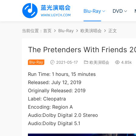
Blu-Ray
DVD
当前位置：
首页
Blu-Ray
欧美演唱会
正文
The Pretenders With Friends 
Blu-Ray
2021-05-17
欧美演唱会
4.85k
Run Time: 1 hours, 15 minutes
Released: July 12, 2019
Originally Released: 2019
Label: Cleopatra
Encoding: Region A
Audio:Dolby Digital 2.0 Stereo
Audio:Dolby Digital 5.1