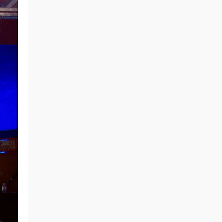
来源：
赶时髦 摇滚乐队 Depeche Mode - Video
Singles Collection 2016 3xDVD9 [DVD ISO
16.6GB]
sky889 • 5小时前
达文西
来源：
达西·布塞尔 & 凯瑟琳·詹金斯 Darcey
Bussell & Katherine Jenkins - Viva La Diva
2008 [DVD ISO 7.25GB]
wwbsxgd • 5小时前
经典回忆
来源：
孟庭苇精选 （2DVD-ISO4.37G）
wwbsxgd • 5小时前
偶像经典
来源：
Beyond音乐大全101（DVDiso 4.16G）