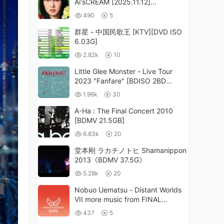
Ai'sCREAM [2025.11.12]
[24Bit/48kHz] [Hi-Res Flac
490
5
706MB]
群星 - 中国民歌王 [KTV][DVD ISO
6.03G]
2.82k
10
Little Glee Monster - Live Tour
2023 "Fanfare" [BDISO 2BD
43GB]
1.96k
30
A-Ha : The Final Concert 2010
[BDMV 21.5GB]
6.83k
20
堂本刚 ラカチノトヒ Shamanippon
2013《BDMV 37.5G》
5.28k
20
Nobuo Uematsu - Distant Worlds
VII more music from FINAL
FANTASY [2025.02.07]
437
5
[24Bit/88.2kHz] [Hi-Res Flac