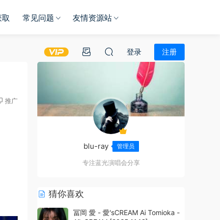
获取
常见问题
友情资源站
登录
注册
推广
blu-ray
管理员
专注蓝光演唱会分享
猜你喜欢
冨岡 愛 - 愛'sCREAM Ai Tomioka -