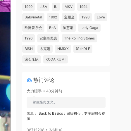
1999
LiSA
IU
MKV
1994
Babymetal
1992
宝丽金
1993
Love
欧洲音乐会
BoA
陈慧娴
Lady Gaga
1996
安室奈美惠
The Rolling Stones
BiSH
杰克逊
NMIXX
(G)I-DLE
滚石乐队
KODA KUMI
热门评论
大力睡手 • 43分钟前
留住经典之光。
来源：
Back to Basics：回归初心，专注演唱会资
源
38712298 • 3小时前