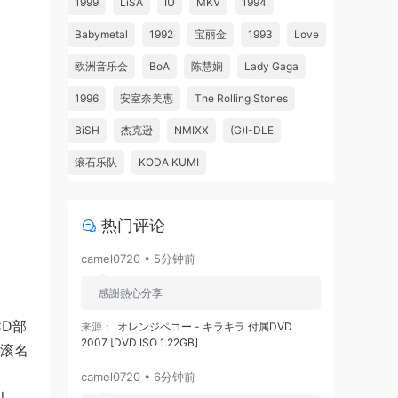
1999
LiSA
IU
MKV
1994
Babymetal
1992
宝丽金
1993
Love
欧洲音乐会
BoA
陈慧娴
Lady Gaga
1996
安室奈美惠
The Rolling Stones
BiSH
杰克逊
NMIXX
(G)I-DLE
滚石乐队
KODA KUMI
热门评论
camel0720 • 5分钟前
感謝熱心分享
CD部
来源：
オレンジペコー - キラキラ 付属DVD
2007 [DVD ISO 1.22GB]
摇滚名
camel0720 • 6分钟前