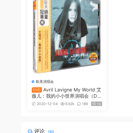
欧美演唱会
Avril Lavigne My World 艾
DVD
薇儿：我的小小世界演唱会（DV
D ISO 7.01G）
2020-12-04
6.62k
189
10
评论
183