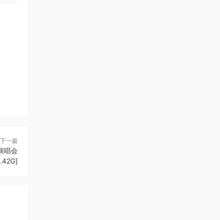
sky889 • 6小时前
很不错哦
来源：
赶时髦 摇滚乐队 Depeche Mode - Video
Singles Collection 2016 3xDVD9 [DVD ISO
16.6GB]
sky889 • 6小时前
达文西
来源：
达西·布塞尔 & 凯瑟琳·詹金斯 Darcey
Bussell & Katherine Jenkins - Viva La Diva
2008 [DVD ISO 7.25GB]
下一篇
8 演唱会
.42G]