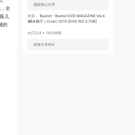
儿
感謝熱心分享
况，全
薇儿
来源：
Buono! - Buono! DVD MAGAZINE Vol.4
(嗣永桃子ソロver.) 2010 [DVD ISO 3.7GB]
撼的
xtj7224 • 19分钟前
谢谢分享654
来源：
Furui Riho - Letters [2026.03.04]
[24Bit/48kHz] [Hi-Res Flac 481MB]
xtj7224 • 19分钟前
谢谢分享65
来源：
YOUNHA - Sub Character 1080P
[2026.03.05] [Bugs MP4 631MB]
大力睡手 • 2小时前
留住经典之光。