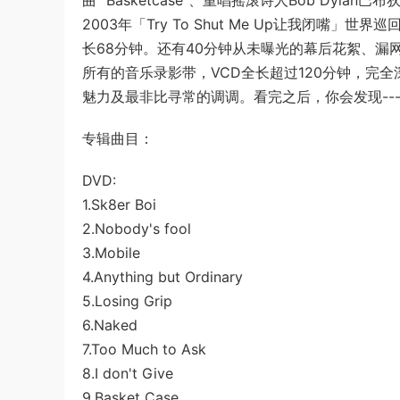
曲 “Basketcase”、重唱摇滚诗人Bob Dylan巴布
2003年「Try To Shut Me Up让我闭嘴
长68分钟。还有40分钟从未曝光的幕后花絮、漏
所有的音乐录影带，VCD全长超过120分钟，完
魅力及最非比寻常的调调。看完之后，你会发现--
专辑曲目：
DVD:
1.Sk8er Boi
2.Nobody's fool
3.Mobile
4.Anything but Ordinary
5.Losing Grip
6.Naked
7.Too Much to Ask
8.I don't Give
9.Basket Case