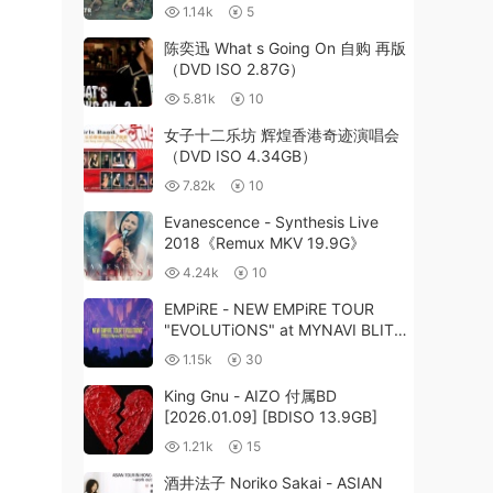
MP4 3.5GB]
1.14k
5
陈奕迅 What s Going On 自购 再版
（DVD ISO 2.87G）
5.81k
10
女子十二乐坊 辉煌香港奇迹演唱会
（DVD ISO 4.34GB）
7.82k
10
Evanescence - Synthesis Live
2018《Remux MKV 19.9G》
4.24k
10
EMPiRE - NEW EMPiRE TOUR
"EVOLUTiONS" at MYNAVI BLITZ
AKASAKA 2019 [BDISO 41.8GB]
1.15k
30
King Gnu - AIZO 付属BD
[2026.01.09] [BDISO 13.9GB]
1.21k
15
酒井法子 Noriko Sakai - ASIAN