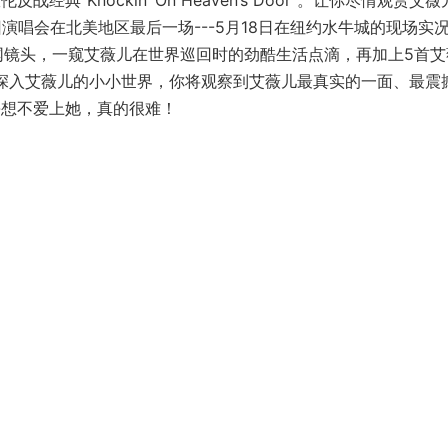
狄伦反战经典“Knockin’ On Heaven’s Door”。让你尽情观赏艾薇
」世界巡回演唱会在北美地区最后一场---5月18日在纽约水牛城的现场实
网镜头，一窥艾薇儿在世界巡回时的劲酷生活点滴，再加上5首艾
全深入艾薇儿的小小世界，你将观察到艾薇儿最真实的一面、最震
-想不爱上她，真的很难！