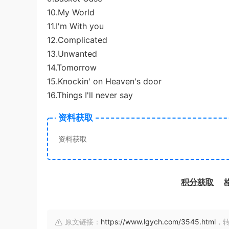
10.My World
11.I'm With you
12.Complicated
13.Unwanted
14.Tomorrow
15.Knockin' on Heaven's door
16.Things I'll never say
资料获取
资料获取
积分获取
原文链接：
https://www.lgych.com/3545.html
，