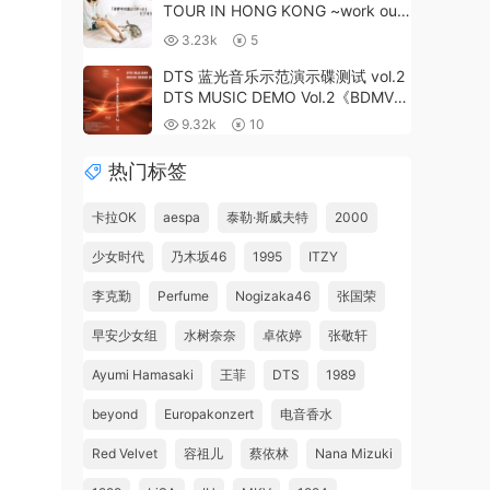
TOUR IN HONG KONG ~work out
fine~ 1998 [DVD ISO 4.33GB]
3.23k
5
DTS 蓝光音乐示范演示碟测试 vol.2
DTS MUSIC DEMO Vol.2《BDMV
20.04GB》
9.32k
10
热门标签
卡拉OK
aespa
泰勒·斯威夫特
2000
少女时代
乃木坂46
1995
ITZY
李克勤
Perfume
Nogizaka46
张国荣
早安少女组
水树奈奈
卓依婷
张敬轩
Ayumi Hamasaki
王菲
DTS
1989
beyond
Europakonzert
电音香水
Red Velvet
容祖儿
蔡依林
Nana Mizuki