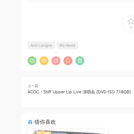
6
Avril Lavigne
My World
上一篇
ACDC - Stiff Upper Lip Live 演唱会 [DVD ISO 7.18GB]
猜你喜欢