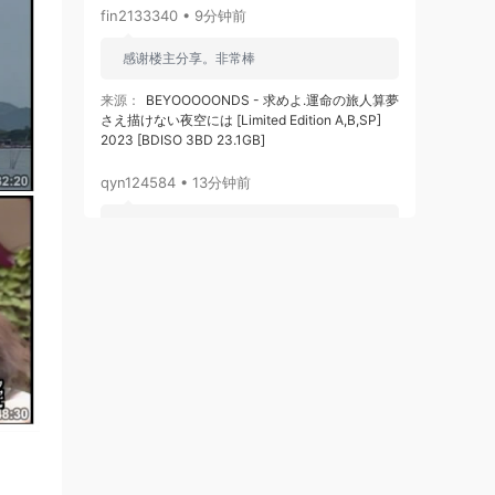
fin2133340 • 9分钟前
感谢楼主分享。非常棒
来源：
BEYOOOOONDS - 求めよ.運命の旅人算夢
さえ描けない夜空には [Limited Edition A,B,SP]
2023 [BDISO 3BD 23.1GB]
qyn124584 • 13分钟前
感谢分享
来源：
林俊杰 双霸影音合辑（DVD ISO 4G）
qyn124584 • 13分钟前
感谢分享
来源：
《黑神话：悟空》游戏音乐精选集 V.A. -
Black Myth Wukong Soundtrack Selection
[2024.08.20] [24Bit/192kHz] [Hi-Res Flac
6.32GB]