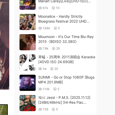
Mariah Carey[Live][DVD-ISO]
[3.24G]
9.1k
10
Moonalice - Hardly Strictly
Bluegrass Festival 2022 UHD
2160P [WEB-DL MKV 7.39GB]
1.64k
5
Moumoon - It's Our Time Blu-Ray
2015《BDISO 32.38G》
7.6k
20
草蜢 - 25周年 2011演唱会 Karaoke
[4DVD ISO 24.69GB]
1w
20
SUNMI - Go or Stop 1080P [Bugs
MP4 201.9MB]
1.14k
5
제시 Jessi - P.M.S. [2025.11.12]
[24Bit/48kHz] [Hi-Res Flac
375MB]
736
5