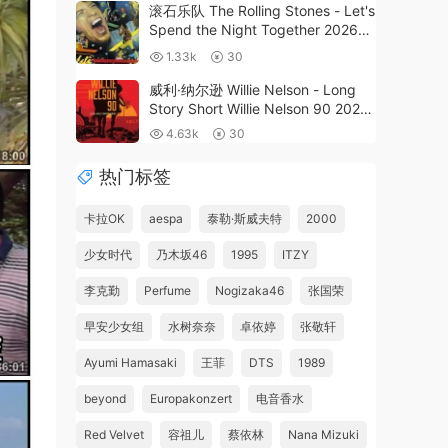
滚石乐队 The Rolling Stones - Let's
Spend the Night Together 2026
[BDISO 28.3GB]
1.33k
30
威利·纳尔逊 Willie Nelson - Long
Story Short Willie Nelson 90 2023
[BDMV 39.4GB]
4.63k
30
热门标签
卡拉OK
aespa
泰勒·斯威夫特
2000
少女时代
乃木坂46
1995
ITZY
李克勤
Perfume
Nogizaka46
张国荣
早安少女组
水树奈奈
卓依婷
张敬轩
Ayumi Hamasaki
王菲
DTS
1989
beyond
Europakonzert
电音香水
Red Velvet
容祖儿
蔡依林
Nana Mizuki