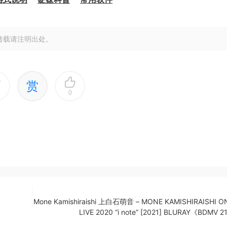
转载请注明出处。
赏
0
Mone Kamishiraishi 上白石萌音 – MONE KAMISHIRAISHI O
LIVE 2020 “i note” [2021] BLURAY《BDMV 2