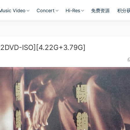
Music Video
Concert
Hi-Res
免费资源
积分
VD-ISO][4.22G+3.79G]