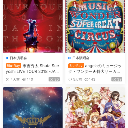
日本演唱会
日本演唱会
末吉秀太 Shuta Sue
angelaのミュージッ
Blu-Ray
Blu-Ray
yoshi LIVE TOUR 2018 -JAC
ク・ワンダー★特大サーカス
K IN THE BOX -NIPPON BU
in 日本武道館 ～僕等は目指し
4天前
140
30
5天前
143
39
DOKAN [BDMV 36.7GB]
たShangri-La～ 2017 [BDMV
2BD 78.1GB]