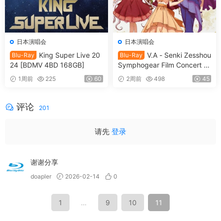
日本演唱会
日本演唱会
King Super Live 20
V.A - Senki Zesshou
Blu-Ray
Blu-Ray
24 [BDMV 4BD 168GB]
Symphogear Film Concert 2
025 SymphoNare 戦姫絶唱
1周前
225
60
2周前
498
45
シンフォギア フィルムコンサ
ート2025 [2026.07.15] [BDM
V 80.3GB]
评论
201
请先
登录
谢谢分享
doapler
2026-02-14
0
1
…
9
10
11