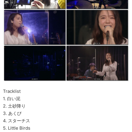
Tracklist
1. 白い泥
2. 土砂降り
3. あくび
4. スターチス
5. Little Birds