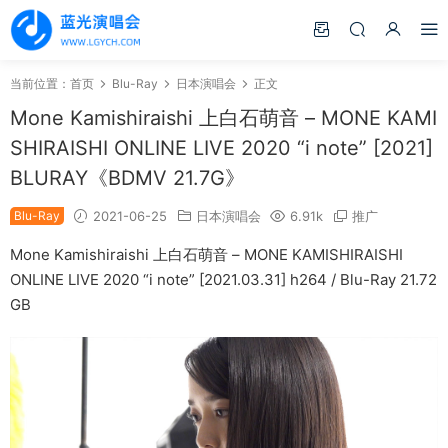
当前位置：
首页
Blu-Ray
日本演唱会
正文
Mone Kamishiraishi 上白石萌音 – MONE KAMI
SHIRAISHI ONLINE LIVE 2020 “i note” [2021]
BLURAY《BDMV 21.7G》
Blu-Ray
2021-06-25
日本演唱会
6.91k
推广
Mone Kamishiraishi 上白石萌音 – MONE KAMISHIRAISHI
ONLINE LIVE 2020 “i note” [2021.03.31] h264 / Blu-Ray 21.72
GB