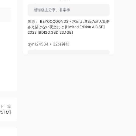
感谢楼主分享。非常棒
来源：
BEYOOOOONDS - 求めよ.運命の旅人算夢
さえ描けない夜空には [Limited Edition A,B,SP]
2023 [BDISO 3BD 23.1GB]
qyn124584 • 32分钟前
感谢分享
来源：
林俊杰 双霸影音合辑（DVD ISO 4G）
qyn124584 • 32分钟前
感谢分享
来源：
《黑神话：悟空》游戏音乐精选集 V.A. -
下一篇
Black Myth Wukong Soundtrack Selection
751M]
[2024.08.20] [24Bit/192kHz] [Hi-Res Flac
6.32GB]
qyn124584 • 33分钟前