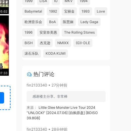
1999
LiSA
IU
MKV
1994
Babymetal
1992
宝丽金
1993
Love
欧洲音乐会
BoA
陈慧娴
Lady Gaga
1996
安室奈美惠
The Rolling Stones
BiSH
杰克逊
NMIXX
(G)I-DLE
滚石乐队
KODA KUMI
热门评论
fin2133340 • 27分钟前
感谢楼主分享。非常棒
来源：
Little Glee Monster Live Tour 2024
“UNLOCK!” [2024.07.06] [自购原盘] [BDISO
39.8GB]
fin2133340 • 28分钟前