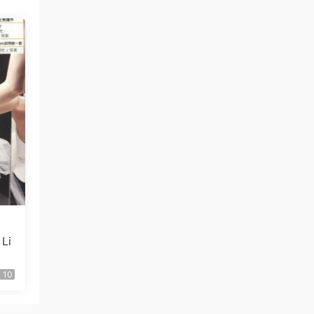
感谢分享
来源：
张宇 – 1999雨一直下 百代星光传集
2（DVD/ISO/3.81G）
qyn124584 • 33分钟前
感谢分享
来源：
Juice=Juice CONCERT TOUR ～final
nouvelle vague～ 2023 [BDISO 42.4GB]
qyn124584 • 35分钟前
太好了，万分感谢
来源：
Beyond超越Beyond 2003演唱会 已绝版
（双DVD 4.62G+5.65G）
Li
11155677 • 44分钟前
10
这个现场确实很炸裂