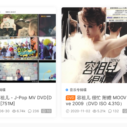
辑碟
音乐专辑碟
祖儿 - J-Pop MV DVD[D
容祖儿 很忙 附赠 MOOV 
DVD
[751M]
ve 2009（DVD ISO 4.31G）
06-30
6.74k
236
10
2020-11-02
5.21k
132