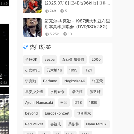
[2025.07.18] [24Bit/96kHz] [Hi-
Res Flac 366MB]
748
5
迈克尔·杰克逊 - 1987澳大利亚布里
斯本真棒演唱会（DVD/ISO/2.8G）
5.25k
10
热门标签
卡拉OK
aespa
泰勒·斯威夫特
2000
少女时代
乃木坂46
1995
ITZY
李克勤
Perfume
Nogizaka46
张国荣
早安少女组
水树奈奈
卓依婷
张敬轩
Ayumi Hamasaki
王菲
DTS
1989
beyond
Europakonzert
电音香水
Red Velvet
容祖儿
蔡依林
Nana Mizuki