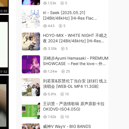
980MB]
1.53k
5
iri - Seek [2025.05.21]
[24Bit/48kHz] [Hi-Res Flac
171MB]
443
5
HOYO-MIX - WHITE NIGHT 不眠之
夜 2024 [24Bit/48kHz] [Hi-Res
Flac 125MB]
3.55k
5
滨崎步Ayumi Hamasaki - PREMIUM
SHOWCASE ～Feel the love～外挂
中字幕《ISO 41.6G》
1.24w
25
刘若英&苏慧伦丁当白安 [好好] 线上
演唱会 [WEB-DL MP4 11.3GB]
5.91k
10
王识贤 - 严选情歌辑 原声原影卡拉
OK(DVD-ISO4.05G)
7.62k
10
威神V WayV - BIG BANDS